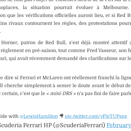
places, la situation pourrait évoluer à Melbourne.
on que les vérifications officielles auront lieu, et si Red 
ins rivaux contournent les règles, des protestations pourr
.
 Horner, patron de Red Bull, s’est déjà montré attentif
u règlement en pré-saison, tout comme Fred Vasseur, son
ari, qui avait récemment demandé des clarifications sur le
 de dire si Ferrari et McLaren ont réellement franchi la lig
ll cherche simplement à semer le doute avant le début de 
 certain, c’est que le
« mini-DRS »
n’a pas fini de faire parle
ide with
@LewisHamilton
🎥
pic.twitter.com/yFlgTUPspz
cuderia Ferrari HP (@ScuderiaFerrari)
February