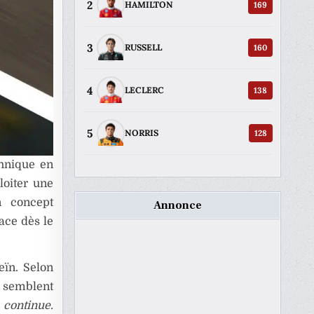
2
169
HAMILTON
3
160
RUSSELL
4
138
LECLERC
5
128
NORRIS
chnique en
loiter une
un concept
Annonce
ace dès le
eïn. Selon
s semblent
 continue.