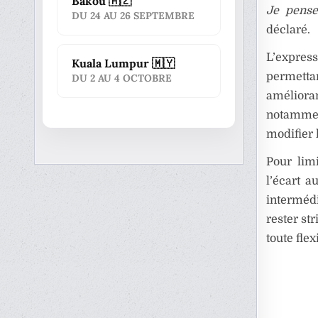
Bakou 🇦🇿
Je pense
DU 24 AU 26 SEPTEMBRE
déclaré.
L’express
Kuala Lumpur 🇲🇾
permetta
DU 2 AU 4 OCTOBRE
améliora
notammen
modifier 
Pour lim
l’écart a
intermédi
rester st
toute fle