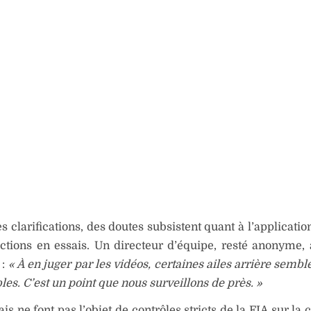
s clarifications, des doutes subsistent quant à l’applicatio
ictions en essais. Un directeur d’équipe, resté anonyme, 
 :
« À en juger par les vidéos, certaines ailes arrière semb
bles. C’est un point que nous surveillons de près. »
ais ne font pas l’objet de contrôles stricts de la FIA sur la