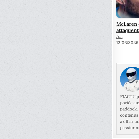
McLaren e
attaquent
a…
12/06/2026
F1ACTU pr
portée au
paddock. C
contenus 
à offrir u
passionné