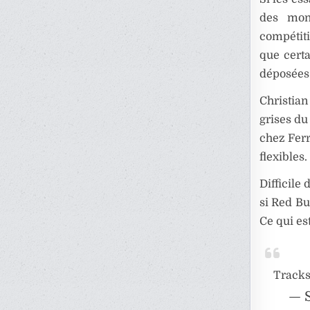
des mono
compétiti
que certa
déposées
Christian
grises d
chez Ferr
flexibles.
Difficile
si Red Bu
Ce qui est
Tracks
— S