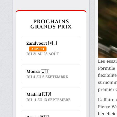
PROCHAINS
GRANDS PRIX
Zandvoort 🇳🇱
🔥 SPRINT
DU 21 AU 23 AOÛT
Les essa
Formule 
Monza 🇮🇹
flexibil
DU 4 AU 6 SEPTEMBRE
surnom
premier G
Madrid 🇪🇸
L’affaire
DU 11 AU 13 SEPTEMBRE
Pierre Wa
bénéficie