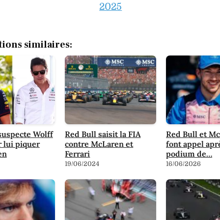
2025
tions similaires:
suspecte Wolff
Red Bull saisit la FIA
Red Bull et M
r lui piquer
contre McLaren et
font appel apr
en
Ferrari
podium de…
19/06/2024
16/06/2026