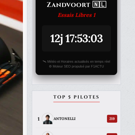
Zandvoort 🇳🇱
Essais Libres 1
12j 17:53:03
🛰️ Météo et Horaires actualisés en temps réel
⚙️ Moteur SEO propulsé par F1ACTU
TOP 5 PILOTES
1
219
ANTONELLI