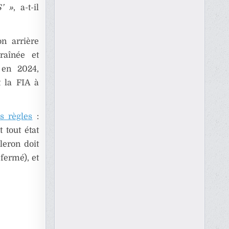
S’ »
, a-t-il
on arrière
raînée et
 en 2024,
t la FIA à
s règles
:
t tout état
leron doit
fermé), et