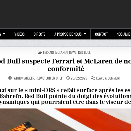
M
S
VIDÉOS
DIRECTS
A PROPOS DE NOUS
CONTACT
NOS AMIS
POSTED
FERRARI
,
MCLAREN
,
NEWS
,
RED BULL
IN
d Bull suspecte Ferrari et McLaren de n
conformité
ON
PATRICK ANGLER, RÉDACTEUR EN CHEF
28/02/2025
LEAVE A COMMENT
RED
BULL
SUSPEC
at sur le « mini-DRS » refait surface après les es
FERRAR
Bahreïn. Red Bull pointe du doigt des évolution
ET
MCLARE
namiques qui pourraient être dans le viseur de 
DE
NON-
CONFOR