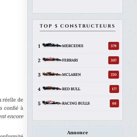
TOP 5 CONSTRUCTEURS
1
379
MERCEDES
2
307
FERRARI
3
220
MCLAREN
4
177
RED BULL
n réelle de
5
66
RACING BULLS
a confié à
lent encore
Annonce
 conformité