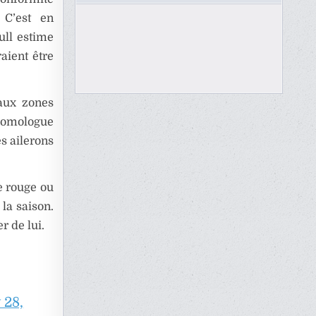
 C’est en
Bull estime
aient être
 aux zones
 homologue
s ailerons
ne rouge ou
la saison.
r de lui.
 28,