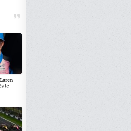
cLaren
ès le