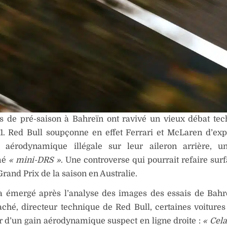
is de pré-saison à Bahreïn ont ravivé un vieux débat te
1. Red Bull soupçonne en effet Ferrari et McLaren d’exp
ité aérodynamique illégale sur leur aileron arrière, 
mé
« mini-DRS »
. Une controverse qui pourrait refaire surf
rand Prix de la saison en Australie.
 a émergé après l’analyse des images des essais de Bahr
ché, directeur technique de Red Bull, certaines voiture
r d’un gain aérodynamique suspect en ligne droite :
« Cela