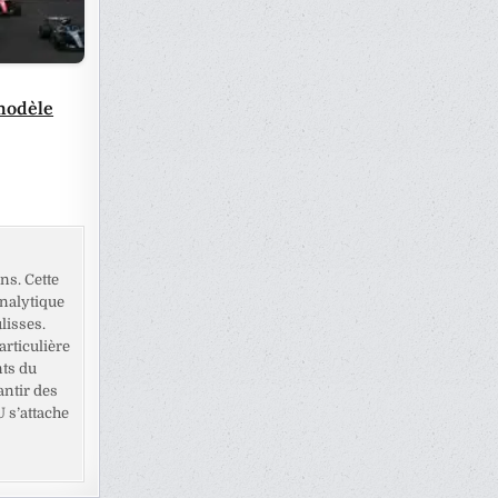
modèle
ns. Cette
analytique
lisses.
rticulière
nts du
antir des
U s’attache