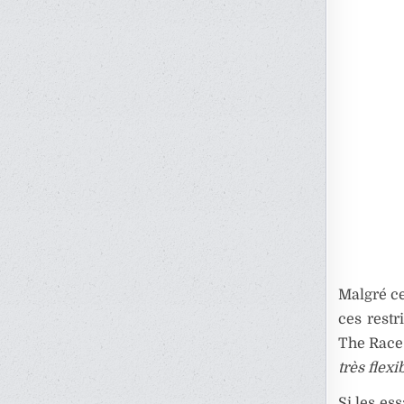
Malgré ce
ces restr
The Race
très flexi
Si les ess