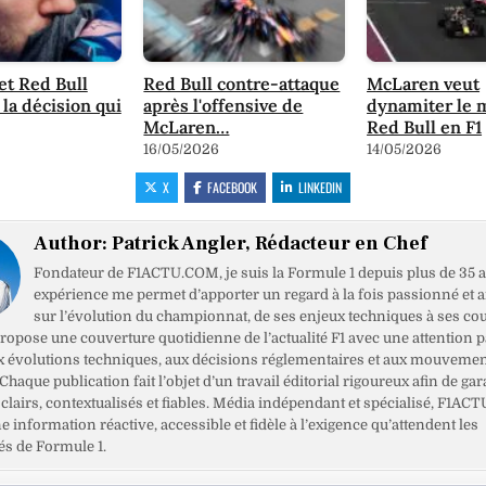
t Red Bull
Red Bull contre-attaque
McLaren veut
 la décision qui
après l'offensive de
dynamiter le 
McLaren…
Red Bull en F1
16/05/2026
14/05/2026
X
FACEBOOK
LINKEDIN
Author:
Patrick Angler, Rédacteur en Chef
Fondateur de F1ACTU.COM, je suis la Formule 1 depuis plus de 35 a
expérience me permet d’apporter un regard à la fois passionné et 
sur l’évolution du championnat, de ses enjeux techniques à ses cou
opose une couverture quotidienne de l’actualité F1 avec une attention pa
x évolutions techniques, aux décisions réglementaires et aux mouveme
haque publication fait l’objet d’un travail éditorial rigoureux afin de gar
clairs, contextualisés et fiables. Média indépendant et spécialisé, F1ACT
ne information réactive, accessible et fidèle à l’exigence qu’attendent les
s de Formule 1.