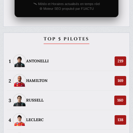
🛰️ Météo et Horaires actualisés en temps réel
⚙️ Moteur SEO propulsé par F1ACTU
TOP 5 PILOTES
1
ANTONELLI
219
2
HAMILTON
169
3
RUSSELL
160
4
LECLERC
138