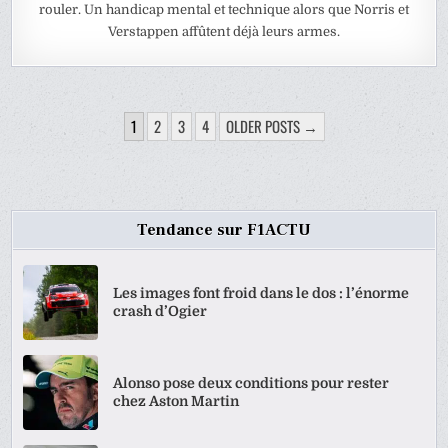
rouler. Un handicap mental et technique alors que Norris et
Verstappen affûtent déjà leurs armes.
PAGINATION
1
2
3
4
OLDER POSTS →
DES
PUBLICATIONS
Tendance sur F1ACTU
Les images font froid dans le dos : l’énorme
crash d’Ogier
Alonso pose deux conditions pour rester
chez Aston Martin