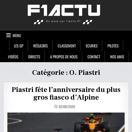
Skip
F1ACTU
to
content
MENU
LES GP
RÉSULTATS
CLASSEMENT
ECURIES
PILOTES
VIDÉOS
DIRECTS
A PROPOS DE NOUS
CONTACT
NOS AMIS
Catégorie :
O. Piastri
Piastri fête l’anniversaire du plus
gros fiasco d’Alpine
03/08/2026