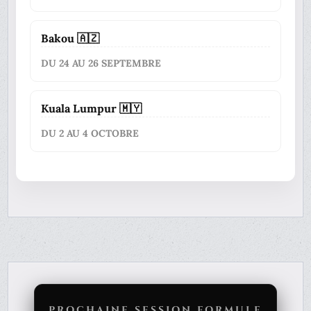
Bakou 🇦🇿
DU 24 AU 26 SEPTEMBRE
Kuala Lumpur 🇲🇾
DU 2 AU 4 OCTOBRE
PROCHAINE SESSION FORMULE