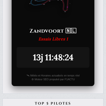
Zandvoort 🇳🇱
Essais Libres 1
13j 11:48:24
🛰️ Météo et Horaires actualisés en temps réel
⚙️ Moteur SEO propulsé par F1ACTU
TOP 5 PILOTES