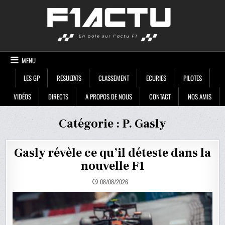
Skip
F1ACTU
to
content
MENU
LES GP
RÉSULTATS
CLASSEMENT
ECURIES
PILOTES
VIDÉOS
DIRECTS
A PROPOS DE NOUS
CONTACT
NOS AMIS
Catégorie :
P. Gasly
Gasly révèle ce qu’il déteste dans la
nouvelle F1
08/08/2026