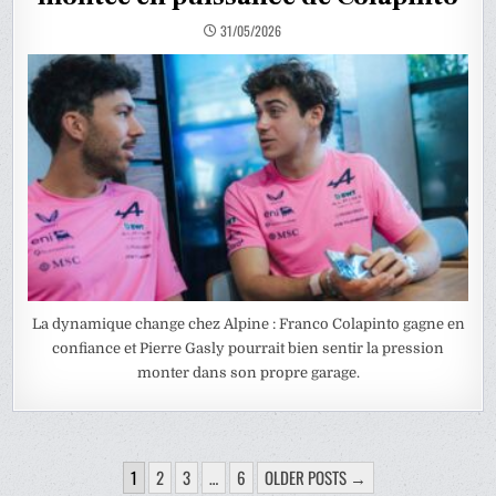
31/05/2026
La dynamique change chez Alpine : Franco Colapinto gagne en
confiance et Pierre Gasly pourrait bien sentir la pression
monter dans son propre garage.
PAGINATION
1
2
3
…
6
OLDER POSTS →