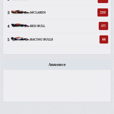
3
220
MCLAREN
4
177
RED BULL
5
66
RACING BULLS
Annonce