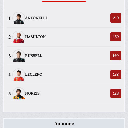
1
ANTONELLI
219
2
HAMILTON
169
3
RUSSELL
160
4
LECLERC
138
5
NORRIS
128
Annonce