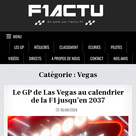
Skip
F1ACTU
to
content
MENU
LES GP
RÉSULTATS
CLASSEMENT
ECURIES
PILOTES
VIDÉOS
DIRECTS
A PROPOS DE NOUS
CONTACT
NOS AMIS
Catégorie :
Vegas
Le GP de Las Vegas au calendrier
de la F1 jusqu’en 2037
05/06/2026