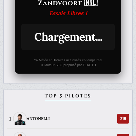
Zandvoort 🇳🇱
Essais Libres 1
Chargement...
🛰️ Météo et Horaires actualisés en temps réel
⚙️ Moteur SEO propulsé par F1ACTU
TOP 5 PILOTES
1
ANTONELLI
219