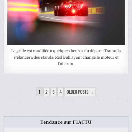
La grille est modifiée à quelques heures du départ : Tsunoda
s’élancera des stands, Red Bull ayant changé le moteur et
l’aileron.
PAGINATION
1
2
3
4
OLDER POSTS →
DES
PUBLICATIONS
Tendance sur F1ACTU