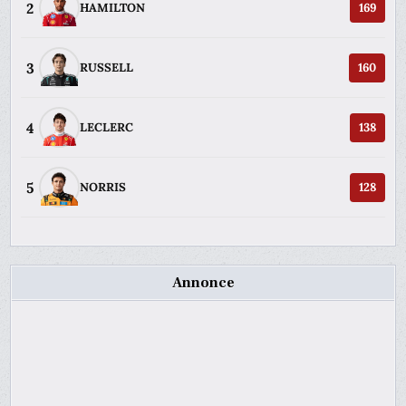
2
HAMILTON
169
3
RUSSELL
160
4
LECLERC
138
5
NORRIS
128
Annonce