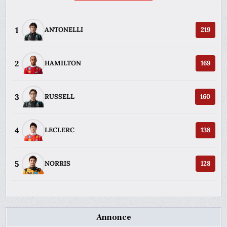
1
ANTONELLI
219
2
HAMILTON
169
3
RUSSELL
160
4
LECLERC
138
5
NORRIS
128
Annonce