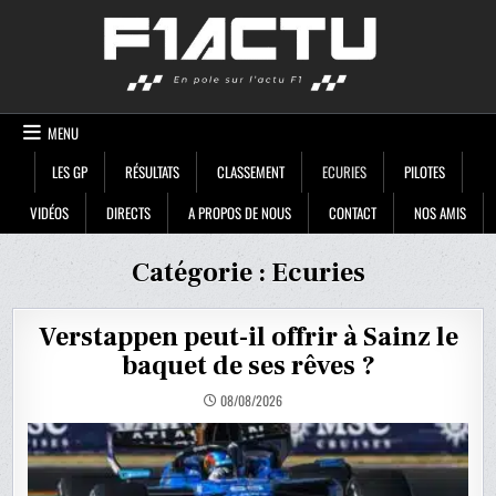
Skip
F1ACTU
to
content
MENU
LES GP
RÉSULTATS
CLASSEMENT
ECURIES
PILOTES
VIDÉOS
DIRECTS
A PROPOS DE NOUS
CONTACT
NOS AMIS
Catégorie :
Ecuries
Verstappen peut-il offrir à Sainz le
baquet de ses rêves ?
08/08/2026