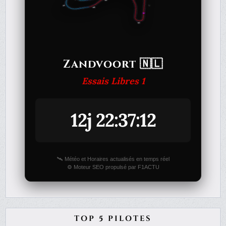
Zandvoort 🇳🇱
Essais Libres 1
12j 22:37:12
🛰️ Météo et Horaires actualisés en temps réel
⚙️ Moteur SEO propulsé par F1ACTU
TOP 5 PILOTES