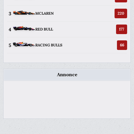
3
220
MCLAREN
4
177
RED BULL
5
66
RACING BULLS
Annonce