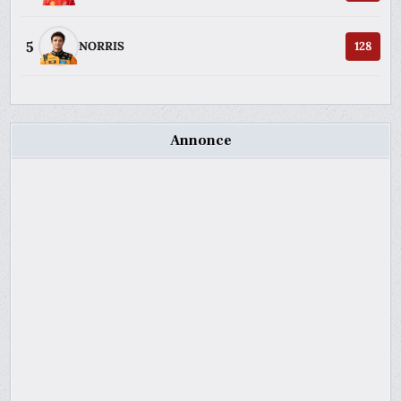
5
NORRIS
128
Annonce