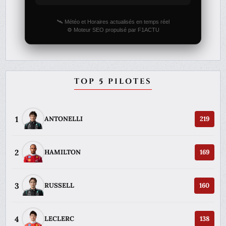
🛰️ Météo et Horaires actualisés en temps réel
⚙️ Moteur SEO propulsé par F1ACTU
TOP 5 PILOTES
1
ANTONELLI
219
2
HAMILTON
169
3
RUSSELL
160
4
LECLERC
138