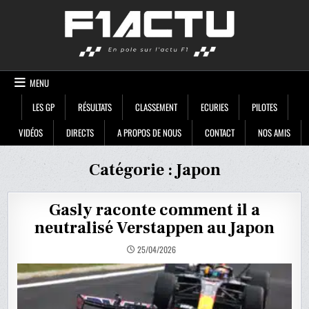
Skip
F1ACTU
to
content
MENU
LES GP
RÉSULTATS
CLASSEMENT
ECURIES
PILOTES
VIDÉOS
DIRECTS
A PROPOS DE NOUS
CONTACT
NOS AMIS
Catégorie :
Japon
Gasly raconte comment il a
neutralisé Verstappen au Japon
25/04/2026