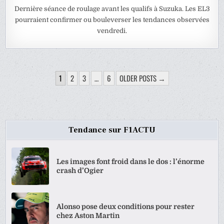
Dernière séance de roulage avant les qualifs à Suzuka. Les EL3
pourraient confirmer ou bouleverser les tendances observées
vendredi.
PAGINATION
1
2
3
…
6
OLDER POSTS →
DES
PUBLICATIONS
Tendance sur F1ACTU
Les images font froid dans le dos : l’énorme
crash d’Ogier
Alonso pose deux conditions pour rester
chez Aston Martin