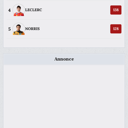
4
LECLERC
138
5
NORRIS
128
Annonce