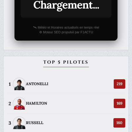
Chargement...
🛰️ Météo et Horaires actualisés en temps réel
⚙️ Moteur SEO propulsé par F1ACTU
TOP 5 PILOTES
1
ANTONELLI
219
2
HAMILTON
169
3
RUSSELL
160