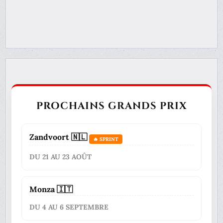
PROCHAINS GRANDS PRIX
Zandvoort 🇳🇱
🔥 SPRINT
DU 21 AU 23 AOÛT
Monza 🇮🇹
DU 4 AU 6 SEPTEMBRE