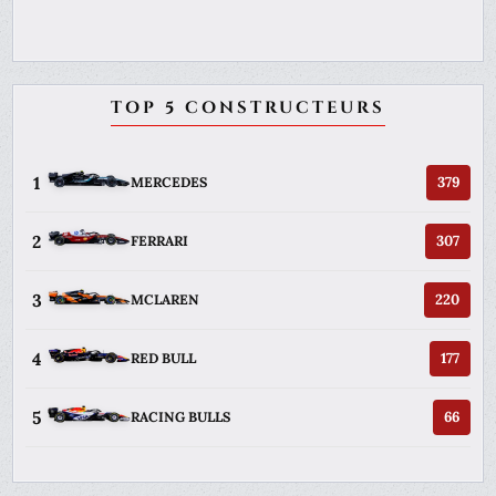
TOP 5 CONSTRUCTEURS
1
379
MERCEDES
2
307
FERRARI
3
220
MCLAREN
4
177
RED BULL
5
66
RACING BULLS