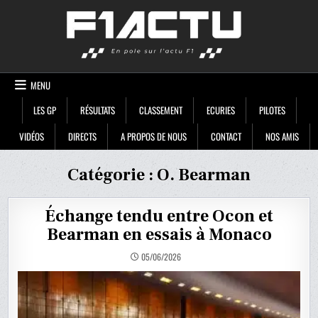
Skip
F1ACTU
to
content
MENU
LES GP
RÉSULTATS
CLASSEMENT
ECURIES
PILOTES
VIDÉOS
DIRECTS
A PROPOS DE NOUS
CONTACT
NOS AMIS
Catégorie :
O. Bearman
Échange tendu entre Ocon et
Bearman en essais à Monaco
05/06/2026