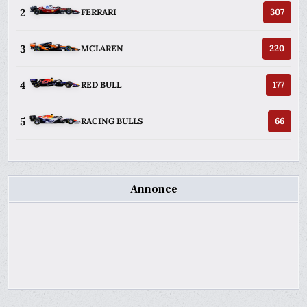
2
307
FERRARI
3
220
MCLAREN
4
177
RED BULL
5
66
RACING BULLS
Annonce