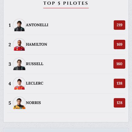
TOP 5 PILOTES
1
ANTONELLI
219
2
HAMILTON
169
3
RUSSELL
160
4
LECLERC
138
5
NORRIS
128