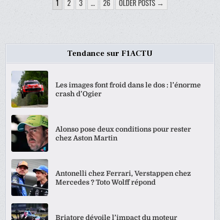
PAGINATION
1
2
3
…
26
OLDER POSTS →
DES
PUBLICATIONS
Tendance sur F1ACTU
Les images font froid dans le dos : l’énorme
crash d’Ogier
Alonso pose deux conditions pour rester
chez Aston Martin
Antonelli chez Ferrari, Verstappen chez
Mercedes ? Toto Wolff répond
Briatore dévoile l’impact du moteur