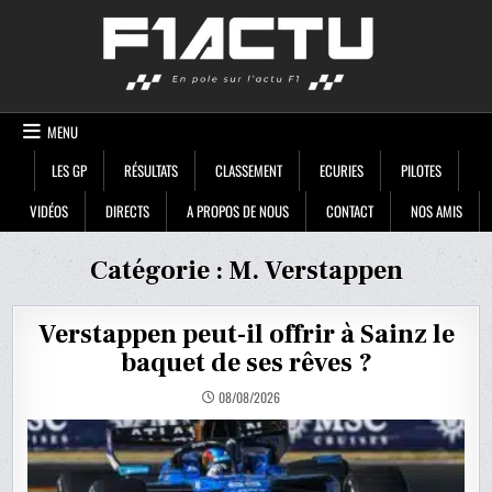
Skip
F1ACTU
to
content
MENU
LES GP
RÉSULTATS
CLASSEMENT
ECURIES
PILOTES
VIDÉOS
DIRECTS
A PROPOS DE NOUS
CONTACT
NOS AMIS
Catégorie :
M. Verstappen
Verstappen peut-il offrir à Sainz le
baquet de ses rêves ?
08/08/2026