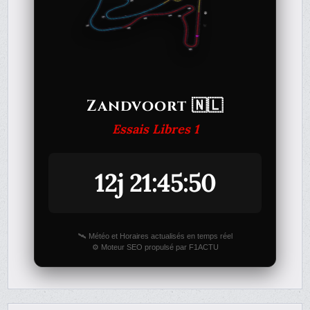
Zandvoort 🇳🇱
Essais Libres 1
12j 21:45:50
🛰️ Météo et Horaires actualisés en temps réel
⚙️ Moteur SEO propulsé par F1ACTU