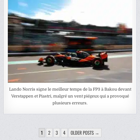
Lando Norris signe le meilleur temps de la FP3 à Bakou devant
Verstappen et Piastri, malgré un vent piégeux qui a provoqué
plusieurs erreurs.
PAGINATION
1
2
3
4
OLDER POSTS →