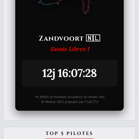
Zandvoort 🇳🇱
Essais Libres 1
12j 16:07:28
🛰️ Météo et Horaires actualisés en temps réel
⚙️ Moteur SEO propulsé par F1ACTU
TOP 5 PILOTES