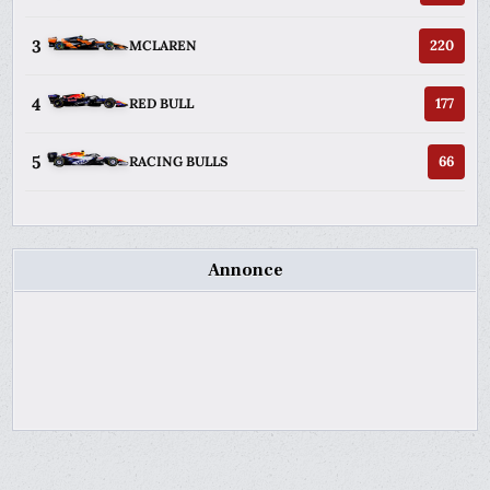
3
220
MCLAREN
4
177
RED BULL
5
66
RACING BULLS
Annonce