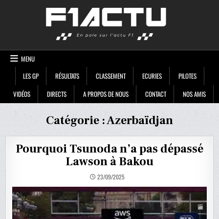
Skip
F1ACTU
to
content
MENU
LES GP
RÉSULTATS
CLASSEMENT
ECURIES
PILOTES
VIDÉOS
DIRECTS
A PROPOS DE NOUS
CONTACT
NOS AMIS
Catégorie :
Azerbaïdjan
Pourquoi Tsunoda n’a pas dépassé
Lawson à Bakou
23/09/2025