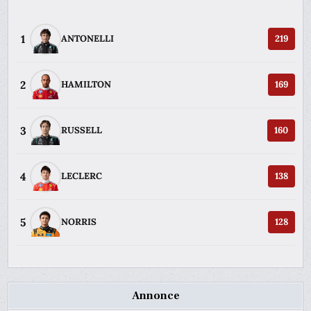
1
ANTONELLI
219
2
HAMILTON
169
3
RUSSELL
160
4
LECLERC
138
5
NORRIS
128
Annonce