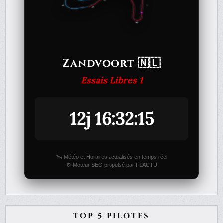
Zandvoort 🇳🇱
Essais Libres 1
12j 16:32:15
🛰️ Météo et Horaires actualisés en temps réel
⚙️ Moteur SEO propulsé par F1ACTU
TOP 5 PILOTES