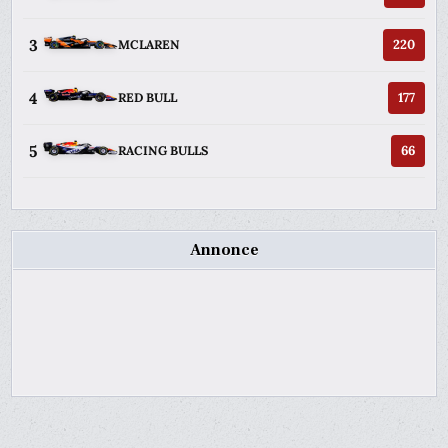
3
220
MCLAREN
4
177
RED BULL
5
66
RACING BULLS
Annonce