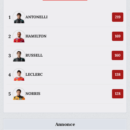
1
ANTONELLI
219
2
HAMILTON
169
3
RUSSELL
160
4
LECLERC
138
5
NORRIS
128
Annonce