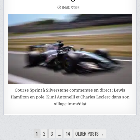
04/07/2026
Course Sprint à Silverstone commentée en direct : Lewis
Hamilton en pole, Kimi Antonelli et Charles Leclerc dans son
sillage immédiat
PAGINATION
1
2
3
…
14
OLDER POSTS →