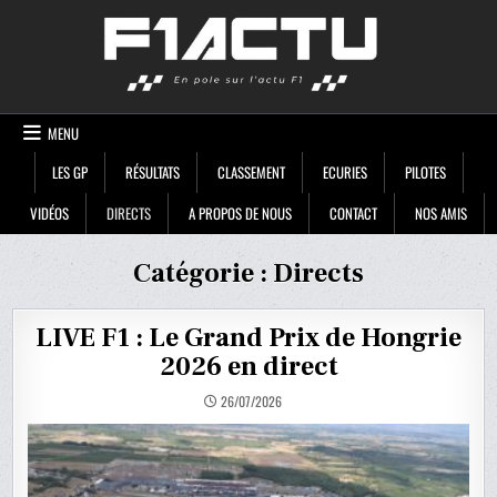
Skip
F1ACTU
to
content
MENU
LES GP
RÉSULTATS
CLASSEMENT
ECURIES
PILOTES
VIDÉOS
DIRECTS
A PROPOS DE NOUS
CONTACT
NOS AMIS
Catégorie :
Directs
LIVE F1 : Le Grand Prix de Hongrie
2026 en direct
26/07/2026