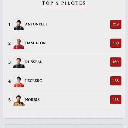
TOP 5 PILOTES
1
ANTONELLI
219
2
HAMILTON
169
3
RUSSELL
160
4
LECLERC
138
5
NORRIS
128