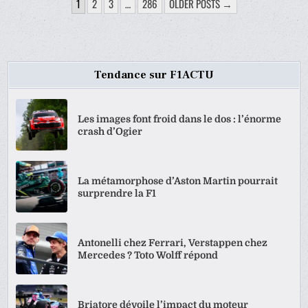
PAGINATION
1
2
3
…
286
OLDER POSTS →
DES
PUBLICATIONS
Tendance sur F1ACTU
Les images font froid dans le dos : l’énorme
crash d’Ogier
La métamorphose d’Aston Martin pourrait
surprendre la F1
Antonelli chez Ferrari, Verstappen chez
Mercedes ? Toto Wolff répond
Briatore dévoile l’impact du moteur