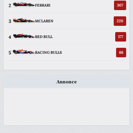
2
307
FERRARI
3
220
MCLAREN
4
177
RED BULL
5
66
RACING BULLS
Annonce