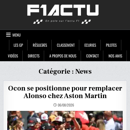
Skip
F1ACTU
to
content
MENU
LES GP
RÉSULTATS
CLASSEMENT
ECURIES
PILOTES
VIDÉOS
DIRECTS
A PROPOS DE NOUS
CONTACT
NOS AMIS
Catégorie :
News
Ocon se positionne pour remplacer
Alonso chez Aston Martin
06/08/2026