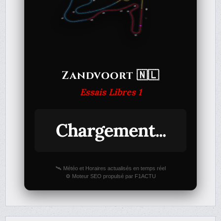
Zandvoort 🇳🇱
Essais Libres 1
Chargement...
🛰️ Météo et Horaires actualisés en temps réel
⚙️ Moteur SEO propulsé par F1ACTU