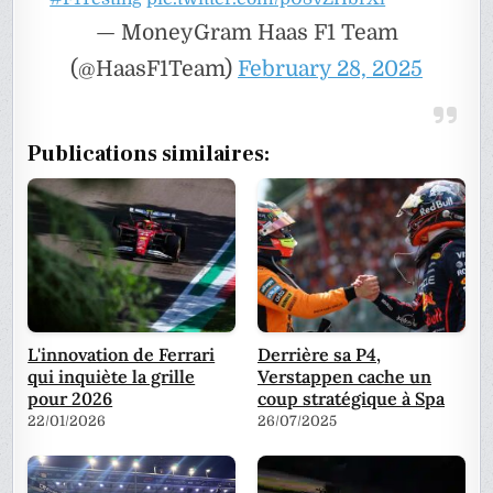
— MoneyGram Haas F1 Team
(@HaasF1Team)
February 28, 2025
Publications similaires:
L'innovation de Ferrari
Derrière sa P4,
qui inquiète la grille
Verstappen cache un
pour 2026
coup stratégique à Spa
22/01/2026
26/07/2025