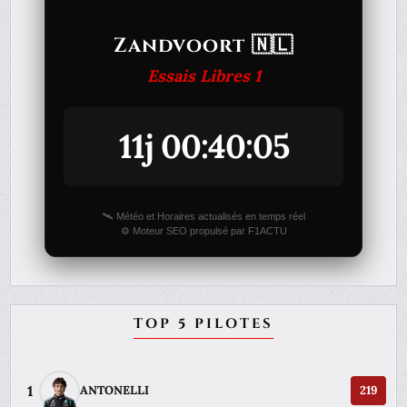
Zandvoort 🇳🇱
Essais Libres 1
11j 00:40:05
🛰️ Météo et Horaires actualisés en temps réel
⚙️ Moteur SEO propulsé par F1ACTU
TOP 5 PILOTES
1
ANTONELLI
219