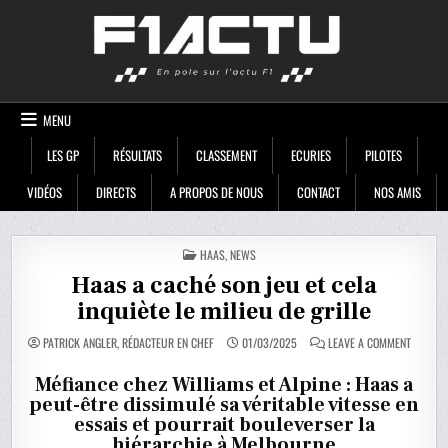
Skip
F1ACTU
to
content
MENU
LES GP
RÉSULTATS
CLASSEMENT
ECURIES
PILOTES
VIDÉOS
DIRECTS
A PROPOS DE NOUS
CONTACT
NOS AMIS
POSTED
HAAS
,
NEWS
IN
Haas a caché son jeu et cela
inquiète le milieu de grille
ON
PATRICK ANGLER, RÉDACTEUR EN CHEF
01/03/2025
LEAVE A COMMENT
HAAS
A
CACHÉ
Méfiance chez Williams et Alpine : Haas a
SON
peut-être dissimulé sa véritable vitesse en
JEU
ET
essais et pourrait bouleverser la
CELA
INQUIÈT
hiérarchie à Melbourne