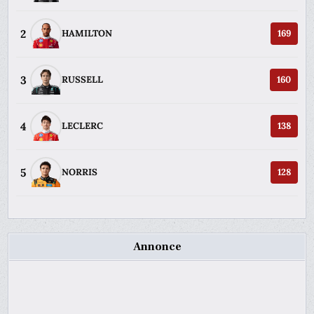
2
HAMILTON
169
3
RUSSELL
160
4
LECLERC
138
5
NORRIS
128
Annonce