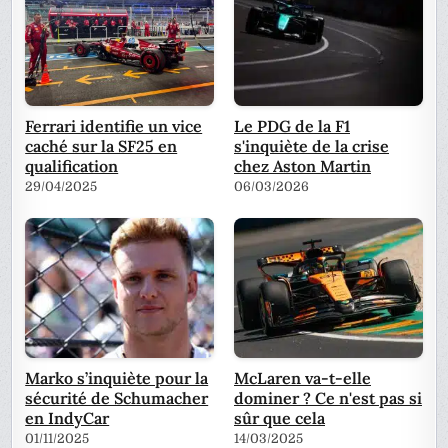
Ferrari identifie un vice
Le PDG de la F1
caché sur la SF25 en
s'inquiète de la crise
qualification
chez Aston Martin
29/04/2025
06/03/2026
Marko s’inquiète pour la
McLaren va-t-elle
sécurité de Schumacher
dominer ? Ce n'est pas si
en IndyCar
sûr que cela
01/11/2025
14/03/2025