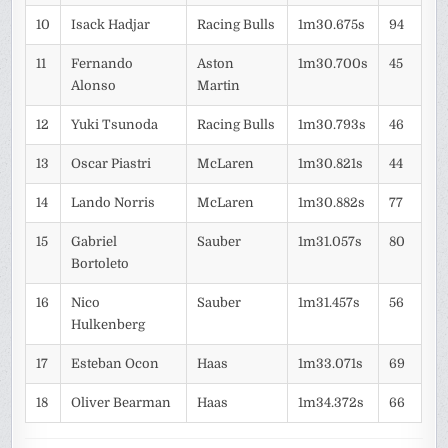
10
Isack Hadjar
Racing Bulls
1m30.675s
94
11
Fernando
Aston
1m30.700s
45
Alonso
Martin
12
Yuki Tsunoda
Racing Bulls
1m30.793s
46
13
Oscar Piastri
McLaren
1m30.821s
44
14
Lando Norris
McLaren
1m30.882s
77
15
Gabriel
Sauber
1m31.057s
80
Bortoleto
16
Nico
Sauber
1m31.457s
56
Hulkenberg
17
Esteban Ocon
Haas
1m33.071s
69
18
Oliver Bearman
Haas
1m34.372s
66