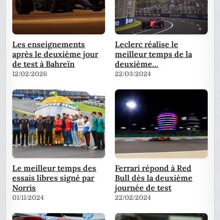
Les enseignements
Leclerc réalise le
après le deuxième jour
meilleur temps de la
de test à Bahreïn
deuxième…
12/02/2026
22/03/2024
Le meilleur temps des
Ferrari répond à Red
essais libres signé par
Bull dès la deuxième
Norris
journée de test
01/11/2024
22/02/2024