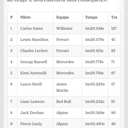
au virage 3, heureusement sans conséquence.
P
Pilote
Equipe
Temps
Trs
1
Carlos Sainz
Williams
1m29.348s
127
2
Lewis Hamilton
Ferrari
1m29.379s
45
3
Charles Leclerc
Ferrari
1m29.431s
83
4
George Russell
Mercedes
1m29.778s
71
5
Kimi Antonelli
Mercedes
1m29.784s
87
6
Lance Stroll
Aston
1m30.229s
57
Martin
7
Liam Lawson
Red Bull
1m30.252s
91
8
Jack Doohan
Alpine
1m30.368s
80
9
Pierre Gasly
Alpine
1m30.430s
40