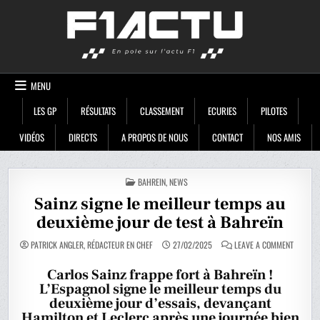
Skip
F1ACTU
to
content
MENU
LES GP
RÉSULTATS
CLASSEMENT
ECURIES
PILOTES
VIDÉOS
DIRECTS
A PROPOS DE NOUS
CONTACT
NOS AMIS
POSTED
BAHREIN
,
NEWS
IN
Sainz signe le meilleur temps au
deuxième jour de test à Bahreïn
ON
PATRICK ANGLER, RÉDACTEUR EN CHEF
27/02/2025
LEAVE A COMMENT
SAINZ
SIGNE
LE
Carlos Sainz frappe fort à Bahreïn !
MEILLEU
L’Espagnol signe le meilleur temps du
TEMPS
AU
deuxième jour d’essais, devançant
DEUXIÈ
JOUR
Hamilton et Leclerc après une journée bien