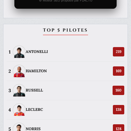
⚙️ Moteur SEO propulsé par F1ACTU
TOP 5 PILOTES
1
ANTONELLI
219
2
HAMILTON
169
3
RUSSELL
160
4
LECLERC
138
5
NORRIS
128