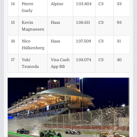
14
Pierre
Alpine
1:33.804
C3
33
Gasly
15
Kevin
Haas
1:36.611
C3
93
Magnussen
16
Nico
Haas
1:37.509
C3
31
Hülkenberg
17
Yuki
Visa Cash
1:38.074
C3
40
Tsunoda
App RB