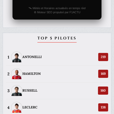
🛰️ Météo et Horaires actualisés en temps réel
⚙️ Moteur SEO propulsé par F1ACTU
TOP 5 PILOTES
1
ANTONELLI
219
2
HAMILTON
169
3
RUSSELL
160
4
LECLERC
138