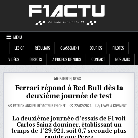
Skip
F1ACTU
to
content
MENU
LES GP
RÉSULTATS
CLASSEMENT
ECURIES
PILOTES
VIDÉOS
DIRECTS
A PROPOS DE NOUS
CONTACT
NOS AMIS
POSTED
BAHREIN
,
NEWS
IN
Ferrari répond à Red Bull dès la
deuxième journée de test
ON
PATRICK ANGLER, RÉDACTEUR EN CHEF
22/02/2024
LEAVE A COMMENT
FERRARI
RÉPOND
À
La deuxième journée d’essais de F1 voit
RED
Carlos Sainz dominer, établissant un
BULL
DÈS
temps de 1’29.921, soit 0,7 seconde plus
LA
DEUXIÈ
rapide que Perez