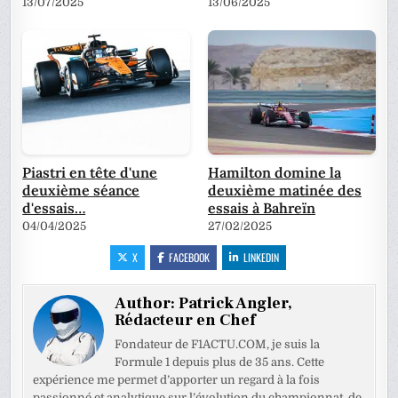
13/07/2025
13/06/2025
Piastri en tête d'une
Hamilton domine la
deuxième séance
deuxième matinée des
d'essais…
essais à Bahreïn
04/04/2025
27/02/2025
X
FACEBOOK
LINKEDIN
Author:
Patrick Angler,
Rédacteur en Chef
Fondateur de F1ACTU.COM, je suis la
Formule 1 depuis plus de 35 ans. Cette
expérience me permet d’apporter un regard à la fois
passionné et analytique sur l’évolution du championnat, de