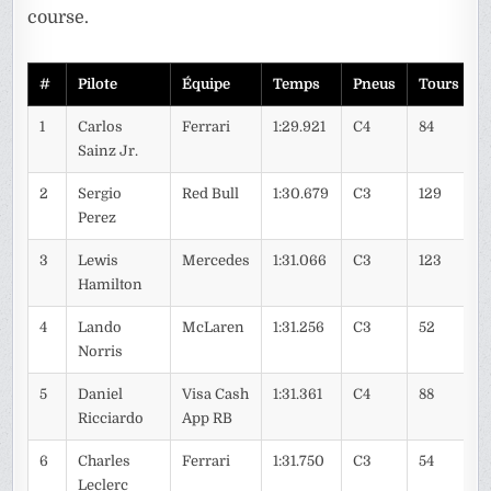
course.
#
Pilote
Équipe
Temps
Pneus
Tours
1
Carlos
Ferrari
1:29.921
C4
84
Sainz Jr.
2
Sergio
Red Bull
1:30.679
C3
129
Perez
3
Lewis
Mercedes
1:31.066
C3
123
Hamilton
4
Lando
McLaren
1:31.256
C3
52
Norris
5
Daniel
Visa Cash
1:31.361
C4
88
Ricciardo
App RB
6
Charles
Ferrari
1:31.750
C3
54
Leclerc