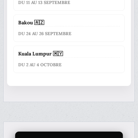
DU 11 AU 13 SEPTEMBRE
Bakou 🇦🇿
DU 24 AU 26 SEPTEMBRE
Kuala Lumpur 🇲🇾
DU 2 AU 4 OCTOBRE