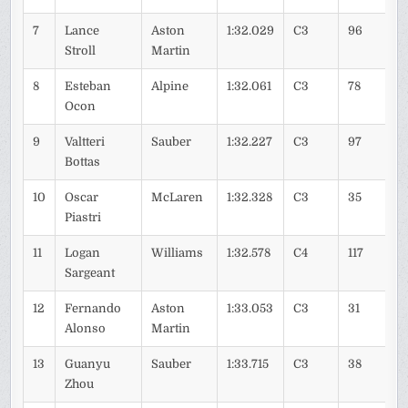
7
Lance
Aston
1:32.029
C3
96
Stroll
Martin
8
Esteban
Alpine
1:32.061
C3
78
Ocon
9
Valtteri
Sauber
1:32.227
C3
97
Bottas
10
Oscar
McLaren
1:32.328
C3
35
Piastri
11
Logan
Williams
1:32.578
C4
117
Sargeant
12
Fernando
Aston
1:33.053
C3
31
Alonso
Martin
13
Guanyu
Sauber
1:33.715
C3
38
Zhou