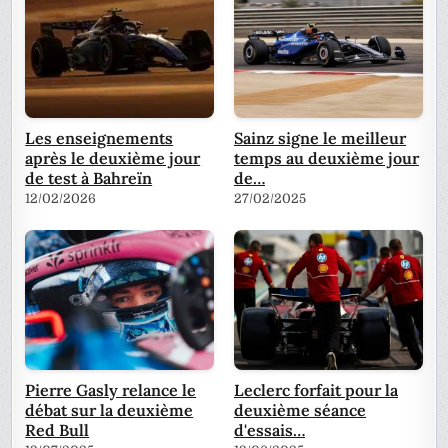
Les enseignements
Sainz signe le meilleur
après le deuxième jour
temps au deuxième jour
de test à Bahreïn
de…
12/02/2026
27/02/2025
Pierre Gasly relance le
Leclerc forfait pour la
débat sur la deuxième
deuxième séance
Red Bull
d'essais…