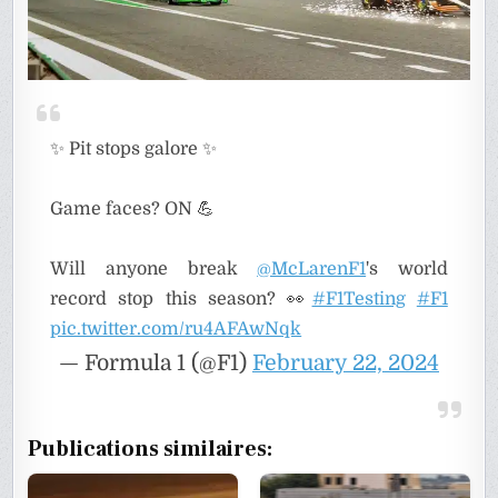
✨ Pit stops galore ✨
Game faces? ON 💪
Will anyone break
@McLarenF1
's world
record stop this season? 👀
#F1Testing
#F1
pic.twitter.com/ru4AFAwNqk
— Formula 1 (@F1)
February 22, 2024
Publications similaires: