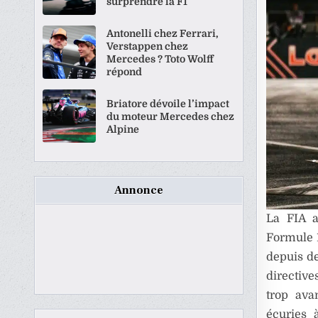
surprendre la F1
Antonelli chez Ferrari,
Verstappen chez
Mercedes ? Toto Wolff
répond
Briatore dévoile l’impact
du moteur Mercedes chez
Alpine
Annonce
La FIA a
Formule 1
depuis d
directive
trop ava
écuries 