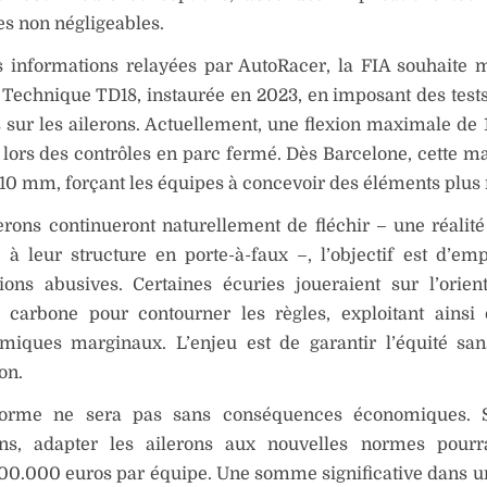
es non négligeables.
 informations relayées par AutoRacer, la FIA souhaite m
 Technique TD18, instaurée en 2023, en imposant des tests
 sur les ailerons. Actuellement, une flexion maximale de
 lors des contrôles en parc fermé. Dès Barcelone, cette ma
 10 mm, forçant les équipes à concevoir des éléments plus 
lerons continueront naturellement de fléchir – une réalit
 à leur structure en porte-à-faux –, l’objectif est d’em
ions abusives. Certaines écuries joueraient sur l’orien
e carbone pour contourner les règles, exploitant ainsi
miques marginaux. L’enjeu est de garantir l’équité san
on.
forme ne sera pas sans conséquences économiques. 
ons, adapter les ailerons aux nouvelles normes pourra
00.000 euros par équipe. Une somme significative dans u