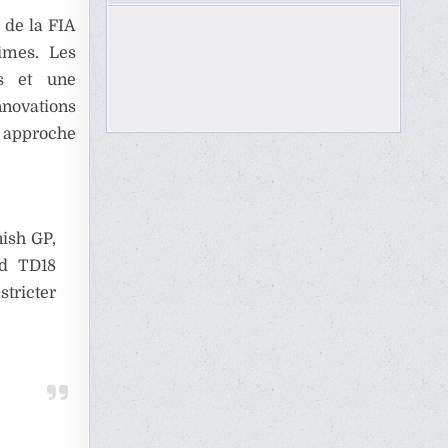
é de la FIA
imes. Les
s et une
nnovations
 approche
nish GP,
ed TD18
stricter