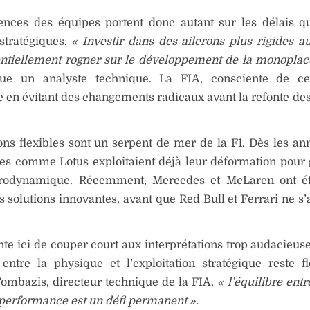
cences des équipes portent donc autant sur les délais q
 stratégiques.
« Investir dans des ailerons plus rigides au
tentiellement rogner sur le développement de la monopla
ue un analyste technique. La FIA, consciente de ce
 en évitant des changements radicaux avant la refonte des
ons flexibles sont un serpent de mer de la F1. Dès les an
ies comme Lotus exploitaient déjà leur déformation pour
rodynamique. Récemment, Mercedes et McLaren ont ét
s solutions innovantes, avant que Red Bull et Ferrari ne s’
nte ici de couper court aux interprétations trop audacieuse
 entre la physique et l’exploitation stratégique reste f
ombazis, directeur technique de la FIA,
« l’équilibre entr
 performance est un défi permanent ».