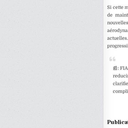
Si cette 
de maint
nouvell
aérodynam
actuelle
progressi
📰: FI
reduci
clarif
compli
Publica