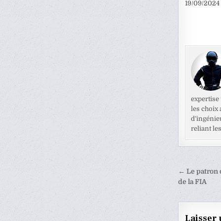
19/09/2024
expertise
les choix
d’ingénie
reliant l
Naviga
← Le patron
de
de la FIA
l’articl
Laisser