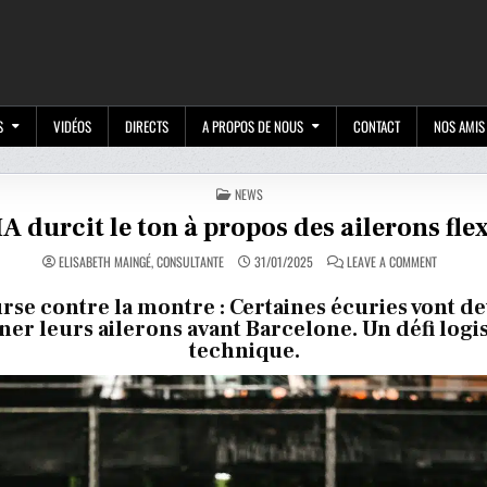
M
S
VIDÉOS
DIRECTS
A PROPOS DE NOUS
CONTACT
NOS AMIS
POSTED
NEWS
IN
IA durcit le ton à propos des ailerons fle
ON
ELISABETH MAINGÉ, CONSULTANTE
31/01/2025
LEAVE A COMMENT
LA
FIA
DURCIT
rse contre la montre : Certaines écuries vont de
LE
ner leurs ailerons avant Barcelone. Un défi logis
TON
À
technique.
PROPOS
DES
AILERONS
FLEXIBLES