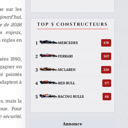
ue sur les
jourd’hui,
TOP 5 CONSTRUCTEURS
ce de 2026
s enjeux,
 règles en
1
379
MERCEDES
2
307
FERRARI
nées 1980,
 gagner en
3
220
MCLAREN
é pointés
adaptent à
4
177
RED BULL
5
66
RACING BULLS
s, mais la
loue. Pour
e sécurité,
Annonce