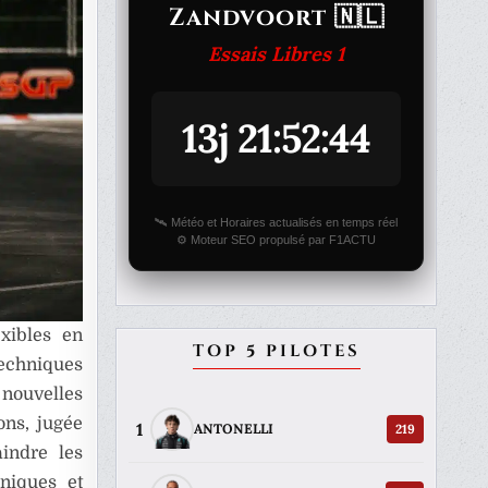
Zandvoort 🇳🇱
Essais Libres 1
13j 21:52:44
🛰️ Météo et Horaires actualisés en temps réel
⚙️ Moteur SEO propulsé par F1ACTU
exibles en
TOP 5 PILOTES
techniques
 nouvelles
rons, jugée
1
219
ANTONELLI
indre les
hniques et