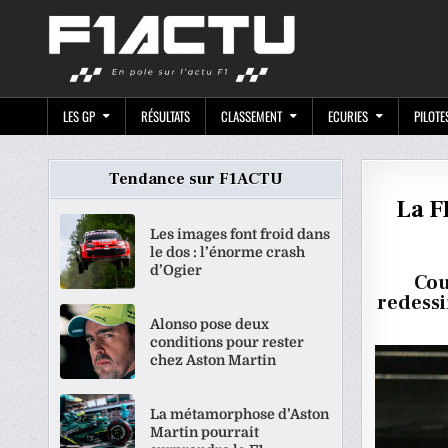
Skip
F1ACTU.CO
to
content
LES GP
RÉSULTATS
CLASSEMENT
ECURIES
PILOTE
Tendance sur F1ACTU
La F
Les images font froid dans
le dos : l’énorme crash
d’Ogier
Cou
redessi
Alonso pose deux
conditions pour rester
chez Aston Martin
La métamorphose d’Aston
Martin pourrait