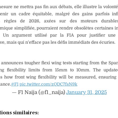
mesure ne mettra pas fin aux débats, elle illustre la volont
enir un cadre équitable, malgré des gains parfois inf
es règles de 2026, axées sur des moteurs durable
ique simplifiée, pourraient rendre obsolètes certaines i
s. Un argument utilisé par la FIA pour justifier une
ve, mais qui n’efface pas les défis immédiats des écuries.
A announces tougher flexi wing tests starting from the Spa
ng flexibility limits from 15mm to 10mm. The updat
ies how front wing flexibility will be measured, ensuring 
ance.
#F1
pic.twitter.com/zQDC7fsN9k
— F1 Naija (@f1_naija)
January 31, 2025
tions similaires: