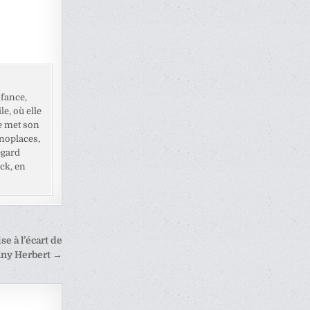
fance,
e, où elle
e met son
noplaces,
egard
ck, en
se à l’écart de
ny Herbert →