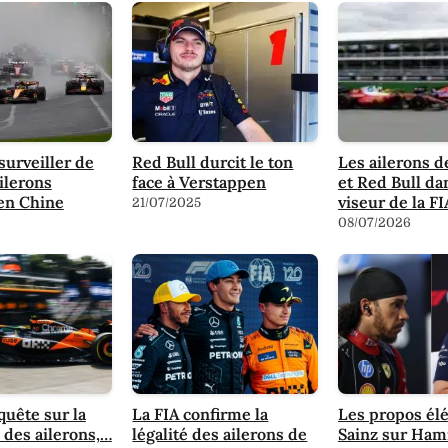
surveiller de
Red Bull durcit le ton
Les ailerons d
ailerons
face à Verstappen
et Red Bull da
 en Chine
viseur de la FI
21/07/2025
08/07/2026
quête sur la
La FIA confirme la
Les propos él
é des ailerons,…
légalité des ailerons de
Sainz sur Hami