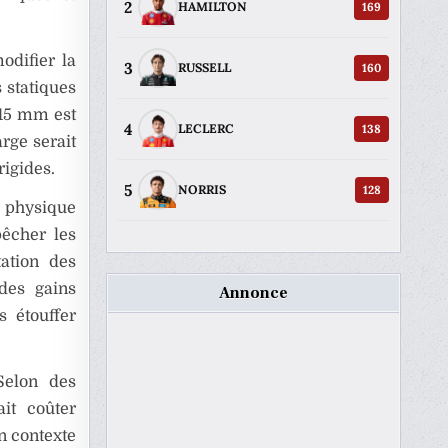
2
169
HAMILTON
odifier la
3
160
RUSSELL
 statiques
 15 mm est
4
138
LECLERC
rge serait
rigides.
5
128
NORRIS
é physique
pêcher les
tation des
 des gains
Annonce
s étouffer
Selon des
it coûter
n contexte