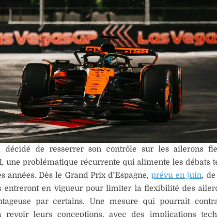
 décidé de resserrer son contrôle sur les ailerons fl
, une problématique récurrente qui alimente les débats 
es années. Dès le Grand Prix d’Espagne,
prévu en juin
, de
s entreront en vigueur pour limiter la flexibilité des aile
ntageuse par certains. Une mesure qui pourrait contra
à revoir leurs conceptions, avec des implications tec