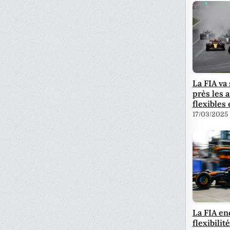
La FIA va 
près les 
flexibles
17/03/2025
La FIA en
flexibilit