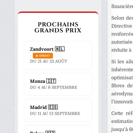
financièr
Selon des
PROCHAINS
Directive
GRANDS PRIX
renforcés
autorisée
Zandvoort 🇳🇱
réduite à
🔥 SPRINT
DU 21 AU 23 AOÛT
Si les ai
inhérente
optimisat
Monza 🇮🇹
fibres d
DU 4 AU 6 SEPTEMBRE
aérodyna
l’innovati
Madrid 🇪🇸
DU 11 AU 13 SEPTEMBRE
Cette ré
estimati
jusqu’à 6