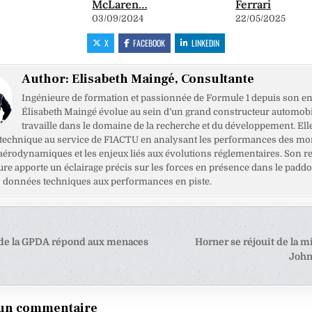
McLaren…
Ferrari
03/09/2024
22/05/2025
X
FACEBOOK
LINKEDIN
Author:
Elisabeth Maingé, Consultante
Ingénieure de formation et passionnée de Formule 1 depuis son en
Élisabeth Maingé évolue au sein d’un grand constructeur automobil
travaille dans le domaine de la recherche et du développement. Ell
 technique au service de F1ACTU en analysant les performances des mo
 aérodynamiques et les enjeux liés aux évolutions réglementaires. Son r
ure apporte un éclairage précis sur les forces en présence dans le paddo
es données techniques aux performances en piste.
tion
 de la GPDA répond aux menaces
Horner se réjouit de la mi
John
e
 un commentaire