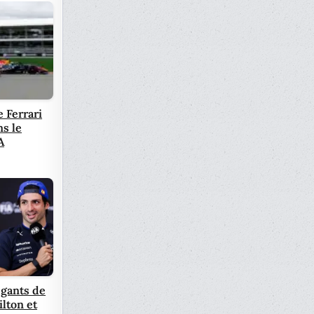
e Ferrari
ns le
A
égants de
lton et