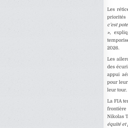
Les réti
priorités
c’est po
»,
expliq
temporise
2026.
Les ailer
des écur
appui aé
pour leur
leur tour.
La FIA te
frontière
Nikolas T
équité et