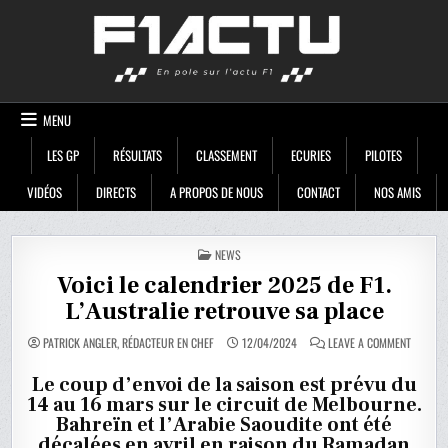
Skip
F1ACTU
to
content
MENU
LES GP
RÉSULTATS
CLASSEMENT
ECURIES
PILOTES
VIDÉOS
DIRECTS
A PROPOS DE NOUS
CONTACT
NOS AMIS
POSTED
NEWS
IN
Voici le calendrier 2025 de F1.
L’Australie retrouve sa place
ON
PATRICK ANGLER, RÉDACTEUR EN CHEF
12/04/2024
LEAVE A COMMENT
VOICI
LE
CALENDR
Le coup d’envoi de la saison est prévu du
2025
14 au 16 mars sur le circuit de Melbourne.
DE
F1.
Bahreïn et l’Arabie Saoudite ont été
L’AUSTR
RETROU
décalées en avril en raison du Ramadan