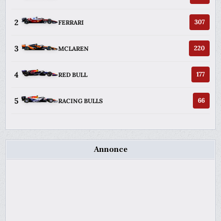
2
307
FERRARI
3
220
MCLAREN
4
177
RED BULL
5
66
RACING BULLS
Annonce