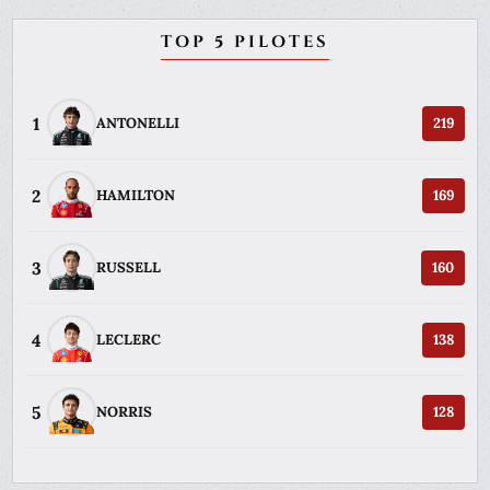
TOP 5 PILOTES
1
ANTONELLI
219
2
HAMILTON
169
3
RUSSELL
160
4
LECLERC
138
5
NORRIS
128