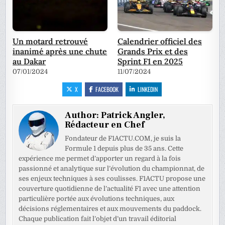
Un motard retrouvé
Calendrier officiel des
inanimé après une chute
Grands Prix et des
au Dakar
Sprint F1 en 2025
07/01/2024
11/07/2024
X
FACEBOOK
LINKEDIN
Author:
Patrick Angler,
Rédacteur en Chef
Fondateur de F1ACTU.COM, je suis la
Formule 1 depuis plus de 35 ans. Cette
expérience me permet d’apporter un regard à la fois
passionné et analytique sur l’évolution du championnat, de
ses enjeux techniques à ses coulisses. F1ACTU propose une
couverture quotidienne de l’actualité F1 avec une attention
particulière portée aux évolutions techniques, aux
décisions réglementaires et aux mouvements du paddock.
Chaque publication fait l’objet d’un travail éditorial