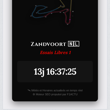
Zandvoort 🇳🇱
Essais Libres 1
13j 16:37:25
🛰️ Météo et Horaires actualisés en temps réel
⚙️ Moteur SEO propulsé par F1ACTU