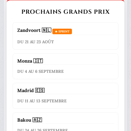
PROCHAINS GRANDS PRIX
Zandvoort 🇳🇱
🔥 SPRINT
DU 21 AU 23 AOÛT
Monza 🇮🇹
DU 4 AU 6 SEPTEMBRE
Madrid 🇪🇸
DU 11 AU 13 SEPTEMBRE
Bakou 🇦🇿
DU 24 AU 26 SEPTEMBRE