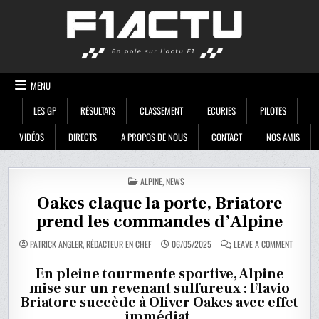
Skip
F1ACTU
to
content
MENU
LES GP
RÉSULTATS
CLASSEMENT
ECURIES
PILOTES
VIDÉOS
DIRECTS
A PROPOS DE NOUS
CONTACT
NOS AMIS
POSTED
ALPINE
,
NEWS
IN
Oakes claque la porte, Briatore
prend les commandes d’Alpine
ON
PATRICK ANGLER, RÉDACTEUR EN CHEF
06/05/2025
LEAVE A COMMENT
OAKES
CLAQUE
LA
En pleine tourmente sportive, Alpine
PORTE,
mise sur un revenant sulfureux : Flavio
BRIATOR
PREND
Briatore succède à Oliver Oakes avec effet
LES
COMMAN
immédiat.