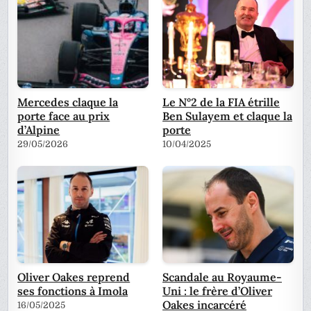
Mercedes claque la
Le N°2 de la FIA étrille
porte face au prix
Ben Sulayem et claque la
d’Alpine
porte
29/05/2026
10/04/2025
Oliver Oakes reprend
Scandale au Royaume-
ses fonctions à Imola
Uni : le frère d’Oliver
Oakes incarcéré
16/05/2025