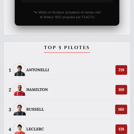
🛰️ Météo et Horaires actualisés en temps réel
⚙️ Moteur SEO propulsé par F1ACTU
TOP 5 PILOTES
1
ANTONELLI
219
2
HAMILTON
169
3
RUSSELL
160
4
LECLERC
138