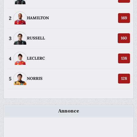
2
HAMILTON
169
3
RUSSELL
160
4
LECLERC
138
5
NORRIS
128
Annonce