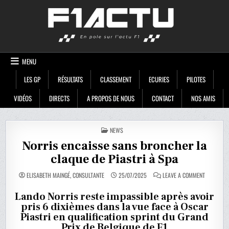
Skip
F1ACTU
to
content
MENU
LES GP
RÉSULTATS
CLASSEMENT
ECURIES
PILOTES
VIDÉOS
DIRECTS
A PROPOS DE NOUS
CONTACT
NOS AMIS
POSTED
NEWS
IN
Norris encaisse sans broncher la
claque de Piastri à Spa
ON
ELISABETH MAINGÉ, CONSULTANTE
25/07/2025
LEAVE A COMMENT
NORRIS
ENCAISSE
SANS
Lando Norris reste impassible après avoir
BRONCHER
pris 6 dixièmes dans la vue face à Oscar
LA
CLAQUE
Piastri en qualification sprint du Grand
DE
PIASTRI
Prix de Belgique de F1