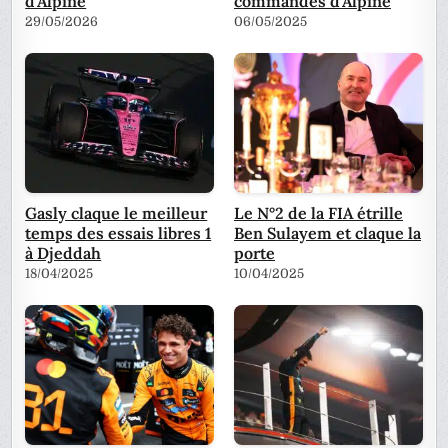
d’Alpine
commandes d'Alpine
29/05/2026
06/05/2025
Gasly claque le meilleur
Le N°2 de la FIA étrille
temps des essais libres 1
Ben Sulayem et claque la
à Djeddah
porte
18/04/2025
10/04/2025