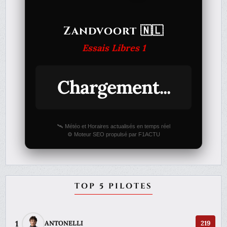
Zandvoort 🇳🇱
Essais Libres 1
Chargement...
🛰️ Météo et Horaires actualisés en temps réel
⚙️ Moteur SEO propulsé par F1ACTU
TOP 5 PILOTES
1
ANTONELLI
219