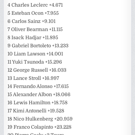
4 Charles Leclerc +4.671
5 Esteban Ocon +7.955
6 Carlos Sainz +9.101
7 Oliver Bearman +11.115
8 Isack Hadjar +11.895
9 Gabriel Bortoleto +13.233
10 Liam Lawson +14.001
11 Yuki Tsunoda +15.296
12 George Russell +16.033
13 Lance Stroll +16.997
14 Fernando Alonso +17.615
15 Alexander Albon +18.066
16 Lewis Hamilton +18.758
17 Kimi Antonelli +19.528
18 Nico Hulkenberg +20.959
19 Franco Colapinto +23.228