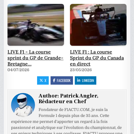
LIVE F1 - La course
LIVE F1 : La course
sprint du GP de Grande-
Sprint du GP du Canada
Bretagne…
en direct
04/07/2026
23/05/2026
X
FACEBOOK
LINKEDIN
Author:
Patrick Angler,
Rédacteur en Chef
Fondateur de F1ACTU.COM, je suis la
Formule 1 depuis plus de 35 ans. Cette
expérience me permet d’apporter un regard à la fois
passionné et analytique sur l’évolution du championnat, de
ses enjeux techniques à ses coulisses. F1ACTU propose une