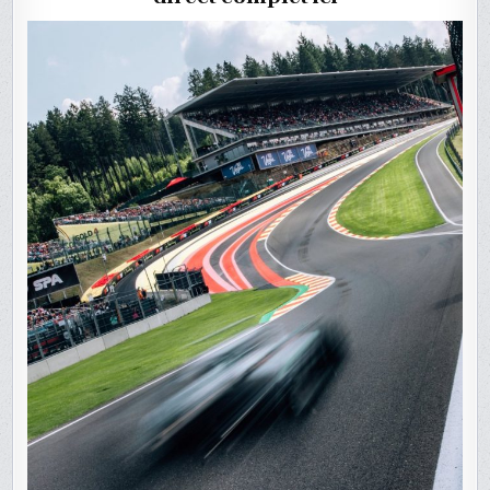
DE
BELGIQU
EN
DIRECT