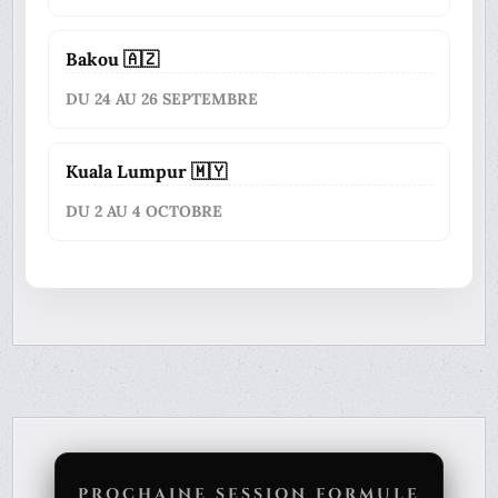
Bakou 🇦🇿
DU 24 AU 26 SEPTEMBRE
Kuala Lumpur 🇲🇾
DU 2 AU 4 OCTOBRE
PROCHAINE SESSION FORMULE