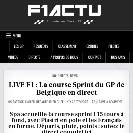
Skip
F1ACTU
to
content
MENU
LES GP
RÉSULTATS
CLASSEMENT
ECURIES
PILOTES
VIDÉOS
DIRECTS
A PROPOS DE NOUS
CONTACT
NOS AMIS
POSTED
DIRECTS
,
NEWS
IN
LIVE F1 : La course Sprint du GP de
Belgique en direct
ON
PATRICK ANGLER, RÉDACTEUR EN CHEF
26/07/2025
LEAVE A COMMENT
LIVE
F1
:
Spa accueille la course sprint ! 15 tours à
LA
fond, avec Piastri en pole et les Français
COURSE
SPRINT
en forme. Départs, pluie, points : suivez le
DU
GP
direct complet ici