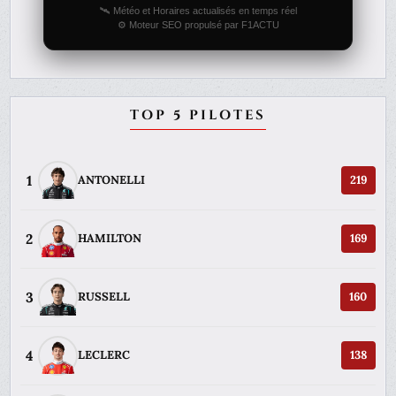
🛰️ Météo et Horaires actualisés en temps réel
⚙️ Moteur SEO propulsé par F1ACTU
TOP 5 PILOTES
1
ANTONELLI
219
2
HAMILTON
169
3
RUSSELL
160
4
LECLERC
138