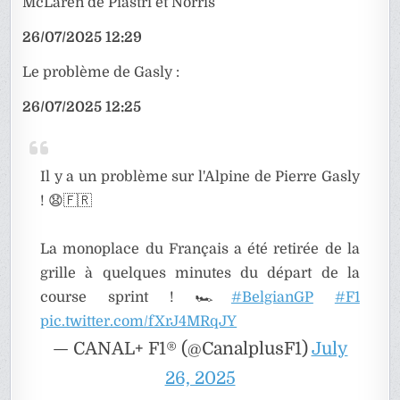
McLaren de Piastri et Norris
26/07/2025 12:29
Le problème de Gasly :
26/07/2025 12:25
Il y a un problème sur l'Alpine de Pierre Gasly
! 😧🇫🇷
La monoplace du Français a été retirée de la
grille à quelques minutes du départ de la
course sprint ! 🏎️
#BelgianGP
#F1
pic.twitter.com/fXrJ4MRqJY
— CANAL+ F1® (@CanalplusF1)
July
26, 2025