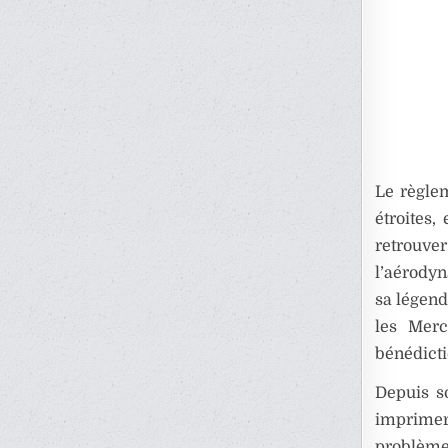
Le règlem
étroites,
retrouv
l’aérodyn
sa légend
les Merc
bénédicti
Depuis so
imprimer
problèmes