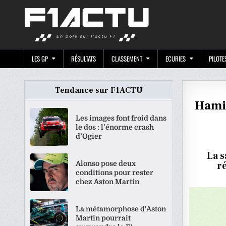
Skip
F1ACTU.CO
to
content
LES GP
RÉSULTATS
CLASSEMENT
ECURIES
PILOTE
Tendance sur F1ACTU
Hamil
Les images font froid dans
le dos : l’énorme crash
d’Ogier
La 
Alonso pose deux
r
conditions pour rester
chez Aston Martin
La métamorphose d’Aston
Martin pourrait