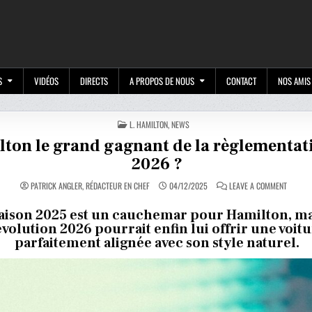
M
S
VIDÉOS
DIRECTS
A PROPOS DE NOUS
CONTACT
NOS AMIS
POSTED
L. HAMILTON
,
NEWS
IN
ton le grand gagnant de la règlementat
2026 ?
ON
PATRICK ANGLER, RÉDACTEUR EN CHEF
04/12/2025
LEAVE A COMMENT
HAMILT
LE
GRAND
saison 2025 est un cauchemar pour Hamilton, ma
GAGNAN
évolution 2026 pourrait enfin lui offrir une voit
DE
LA
parfaitement alignée avec son style naturel.
RÈGLEM
DE
2026
?