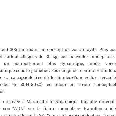
ent 2026 introduit un concept de voiture agile. Plus cou
 et surtout allégées de 30 kg, ces nouvelles monoplaces
er un comportement plus dynamique, moins verrou
amique sous le plancher. Pour un pilote comme Hamilton, 
e sur sa capacité à sentir les limites d’une voiture “vivan
edes de 2014-2020), ce retour en arrière conceptue
on.
n arrivée à Maranello, le Britannique travaille en coul
 son “ADN” sur la future monoplace. Hamilton a iden
 structurels sur la SF-25 qui ne correspondent pas à son s