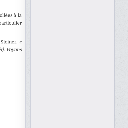
ollées à la
articulier
 Steiner.
«
ît]. Voyons