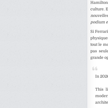
Hamilton
culture. 
nouvelle
podium et 
Si Ferrar
physiques
tout le m
pas seul
grande op
In 202
This l
moder
archite