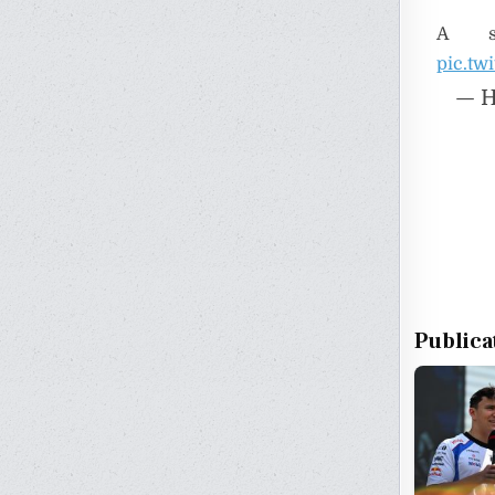
A st
pic.t
— H
Publica