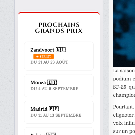
PROCHAINS
GRANDS PRIX
Zandvoort 🇳🇱
🔥 SPRINT
DU 21 AU 23 AOÛT
La saiso
podium en
Monza 🇮🇹
SF-25 qu
DU 4 AU 6 SEPTEMBRE
champion
Pourtant
Madrid 🇪🇸
clignoter
DU 11 AU 13 SEPTEMBRE
voix infl
sur un po