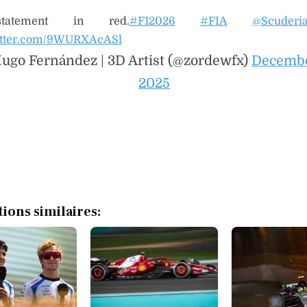
atement in red.
#F12026
#FIA
@Scuderia
witter.com/9WURXAcASl
ugo Fernández | 3D Artist (@zordewfx)
Decembe
2025
tions similaires: