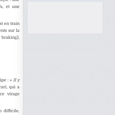
fs, et une
st en train
nts sur la
 braking),
ipe :
« Il y
ari, qui a
ce virage
difficile.