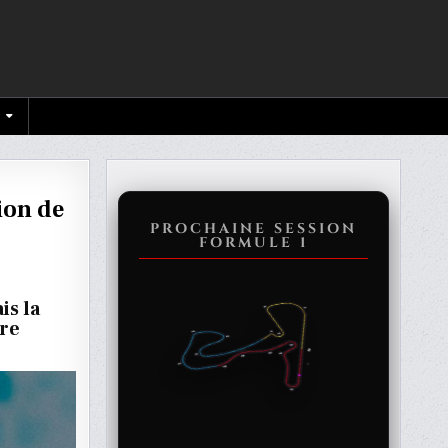
ion de
PROCHAINE SESSION
FORMULE 1
ON
is la
T
ure
ENTATION