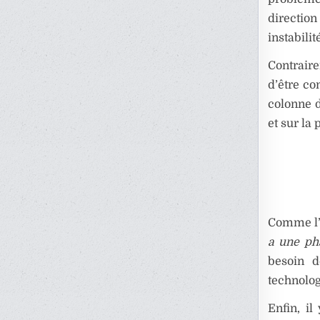
direction
instabili
Contraire
d’être co
colonne d
et sur la
Comme l’e
a une ph
besoin d
technolog
Enfin, il