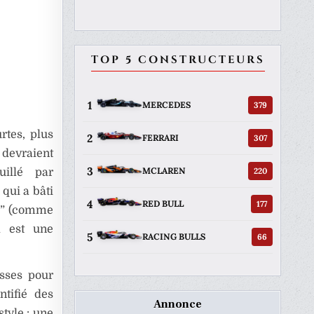
TOP 5 CONSTRUCTEURS
1
379
MERCEDES
rtes, plus
2
307
FERRARI
 devraient
3
220
MCLAREN
illé par
qui a bâti
4
177
RED BULL
te” (comme
l est une
5
66
RACING BULLS
isses pour
tifié des
Annonce
tyle : une