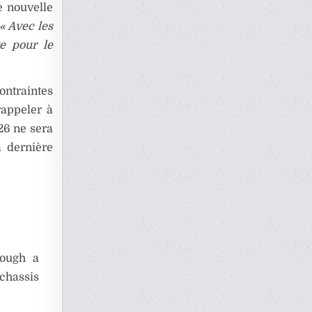
e nouvelle
« Avec les
te pour le
contraintes
rappeler à
26 ne sera
a dernière
rough a
chassis