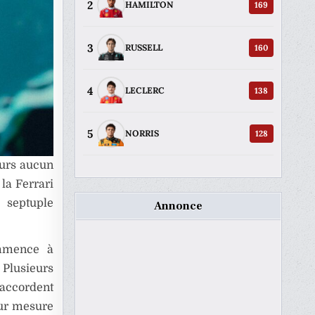
2
169
HAMILTON
3
160
RUSSELL
4
138
LECLERC
5
128
NORRIS
ours aucun
la Ferrari
 septuple
Annonce
ommence à
 Plusieurs
’accordent
 sur mesure