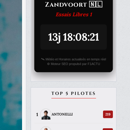
Zandvoort 🇳🇱
Essais Libres 1
13j 18:08:21
🛰️ Météo et Horaires actualisés en temps réel
⚙️ Moteur SEO propulsé par F1ACTU
TOP 5 PILOTES
1
219
ANTONELLI