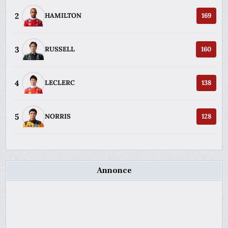
2
HAMILTON
169
3
RUSSELL
160
4
LECLERC
138
5
NORRIS
128
Annonce