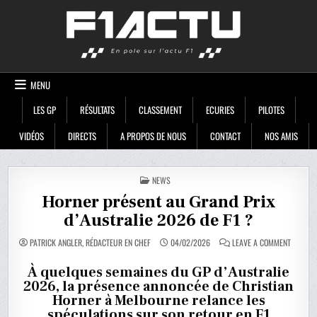
Skip
F1ACTU
to
content
MENU
LES GP
RÉSULTATS
CLASSEMENT
ECURIES
PILOTES
VIDÉOS
DIRECTS
A PROPOS DE NOUS
CONTACT
NOS AMIS
POSTED
NEWS
IN
Horner présent au Grand Prix
d’Australie 2026 de F1 ?
ON
PATRICK ANGLER, RÉDACTEUR EN CHEF
04/02/2026
LEAVE A COMMENT
HORNER
PRÉSEN
AU
À quelques semaines du GP d’Australie
GRAND
2026, la présence annoncée de Christian
PRIX
D’AUSTR
Horner à Melbourne relance les
2026
DE
spéculations sur son retour en F1