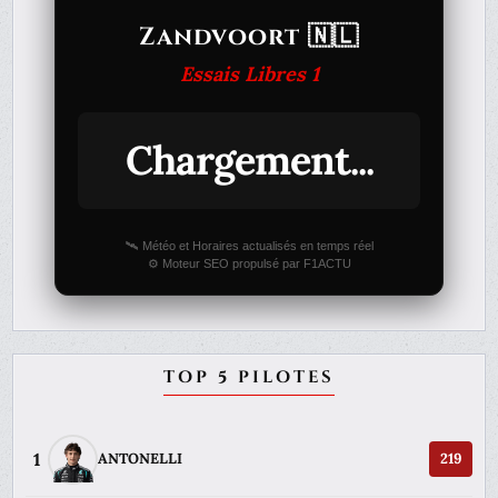
Zandvoort 🇳🇱
Essais Libres 1
Chargement...
🛰️ Météo et Horaires actualisés en temps réel
⚙️ Moteur SEO propulsé par F1ACTU
TOP 5 PILOTES
1
ANTONELLI
219