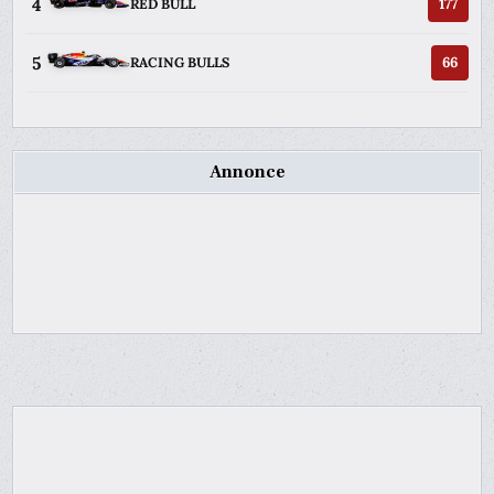
4
177
RED BULL
5
66
RACING BULLS
Annonce