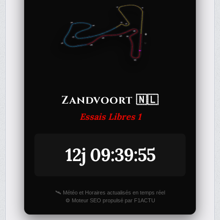
Zandvoort 🇳🇱
Essais Libres 1
12j 09:39:55
🛰️ Météo et Horaires actualisés en temps réel
⚙️ Moteur SEO propulsé par F1ACTU