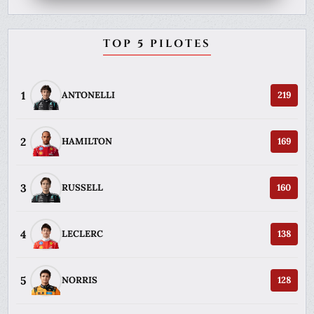
TOP 5 PILOTES
1
ANTONELLI
219
2
HAMILTON
169
3
RUSSELL
160
4
LECLERC
138
5
NORRIS
128