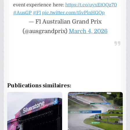
event experience here:
https://t.co/uyxEtOQz70
#AusGP
#F1
pic.twitter.com/t5vPlnHGQp
— F1 Australian Grand Prix
(@ausgrandprix)
March 4, 2026
Publications similaires: