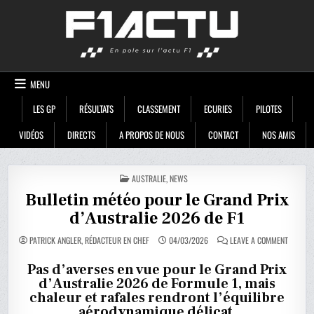
Skip
F1ACTU
to
content
MENU
LES GP
RÉSULTATS
CLASSEMENT
ECURIES
PILOTES
VIDÉOS
DIRECTS
A PROPOS DE NOUS
CONTACT
NOS AMIS
POSTED
AUSTRALIE
,
NEWS
IN
Bulletin météo pour le Grand Prix
d’Australie 2026 de F1
ON
PATRICK ANGLER, RÉDACTEUR EN CHEF
04/03/2026
LEAVE A COMMENT
BULLETI
MÉTÉO
POUR
Pas d’averses en vue pour le Grand Prix
LE
d’Australie 2026 de Formule 1, mais
GRAND
PRIX
chaleur et rafales rendront l’équilibre
D’AUSTR
2026
aérodynamique délicat.