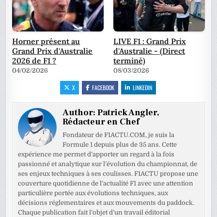
Horner présent au
LIVE F1 : Grand Prix
Grand Prix d'Australie
d'Australie - (Direct
2026 de F1 ?
terminé)
04/02/2026
08/03/2026
X
FACEBOOK
LINKEDIN
Author:
Patrick Angler,
Rédacteur en Chef
Fondateur de F1ACTU.COM, je suis la
Formule 1 depuis plus de 35 ans. Cette
expérience me permet d’apporter un regard à la fois
passionné et analytique sur l’évolution du championnat, de
ses enjeux techniques à ses coulisses. F1ACTU propose une
couverture quotidienne de l’actualité F1 avec une attention
particulière portée aux évolutions techniques, aux
décisions réglementaires et aux mouvements du paddock.
Chaque publication fait l’objet d’un travail éditorial