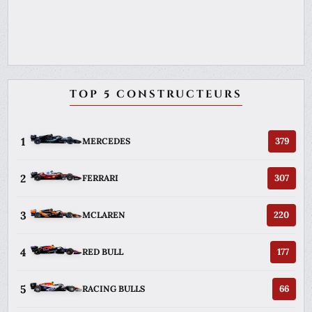
TOP 5 CONSTRUCTEURS
1
379
MERCEDES
2
307
FERRARI
3
220
MCLAREN
4
177
RED BULL
5
66
RACING BULLS