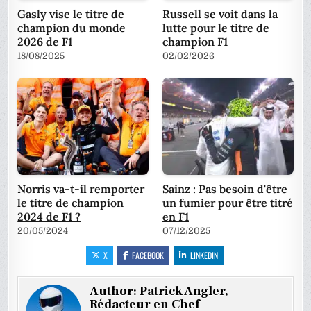
Gasly vise le titre de
Russell se voit dans la
champion du monde
lutte pour le titre de
2026 de F1
champion F1
18/08/2025
02/02/2026
Norris va-t-il remporter
Sainz : Pas besoin d'être
le titre de champion
un fumier pour être titré
2024 de F1 ?
en F1
20/05/2024
07/12/2025
X
FACEBOOK
LINKEDIN
Author:
Patrick Angler,
Rédacteur en Chef