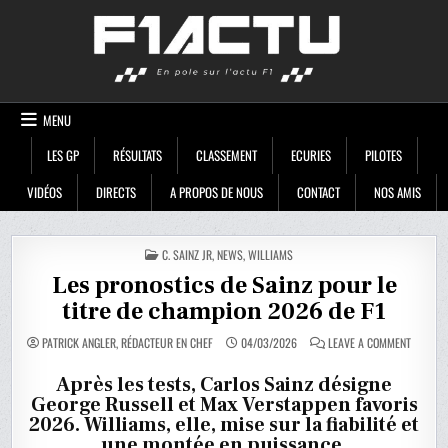
Skip
F1ACTU
to
content
MENU
LES GP
RÉSULTATS
CLASSEMENT
ECURIES
PILOTES
VIDÉOS
DIRECTS
A PROPOS DE NOUS
CONTACT
NOS AMIS
POSTED
C. SAINZ JR
,
NEWS
,
WILLIAMS
IN
Les pronostics de Sainz pour le
titre de champion 2026 de F1
ON
PATRICK ANGLER, RÉDACTEUR EN CHEF
04/03/2026
LEAVE A COMMENT
LES
PRONOS
DE
Après les tests, Carlos Sainz désigne
SAINZ
George Russell et Max Verstappen favoris
POUR
LE
2026. Williams, elle, mise sur la fiabilité et
TITRE
DE
une montée en puissance.