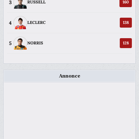
3
RUSSELL
160
4
LECLERC
138
5
NORRIS
128
Annonce