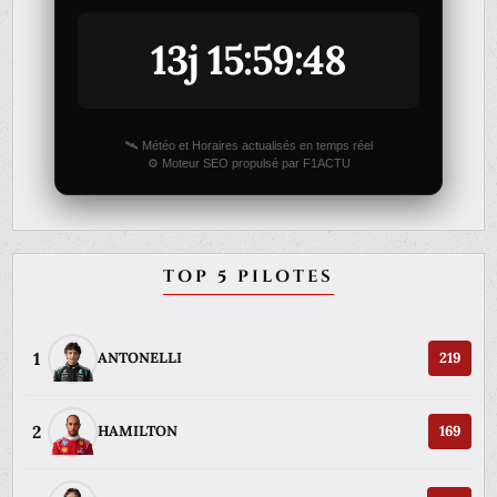
13j 15:59:48
🛰️ Météo et Horaires actualisés en temps réel
⚙️ Moteur SEO propulsé par F1ACTU
TOP 5 PILOTES
1
ANTONELLI
219
2
HAMILTON
169