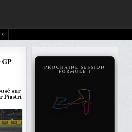
e GP
PROCHAINE SESSION
FORMULE 1
C
posé sur
TICS
 Piastri
TE