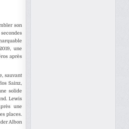
ombler son
 secondes
emarquable
 2019, une
éros après
e, sauvant
los Sainz,
une solide
end. Lewis
après une
es places.
nder Albon