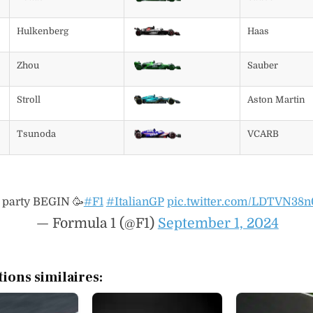
Hulkenberg
Haas
Zhou
Sauber
Stroll
Aston Martin
Tsunoda
VCARB
e party BEGIN 🥳
#F1
#ItalianGP
pic.twitter.com/LDTVN38n
— Formula 1 (@F1)
September 1, 2024
tions similaires: