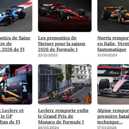
stics de Sainz
Les pronostics de
Norris remport
tre de
Steiner pour la saison
en Italie, Ver
 2026 de F1
2026 de Formule 1
fantomatique
6
25/12/2025
31/08/2024
t Leclerc et
Leclerc remporte enfin
Alpine rempor
 le GP
le Grand Prix de
première batai
djan de F1
Monaco de Formule 1
technique…
26/05/2024
17/01/2026