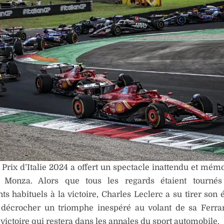
Prix d’Italie 2024 a offert un spectacle inattendu et mém
e Monza. Alors que tous les regards étaient tournés
ts habituels à la victoire, Charles Leclerc a su tirer son 
 décrocher un triomphe inespéré au volant de sa Ferrar
 victoire qui restera dans les annales du sport automobile.