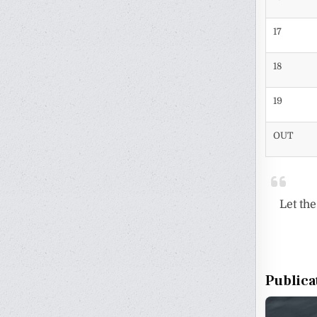
17
18
19
OUT
Let th
Publica