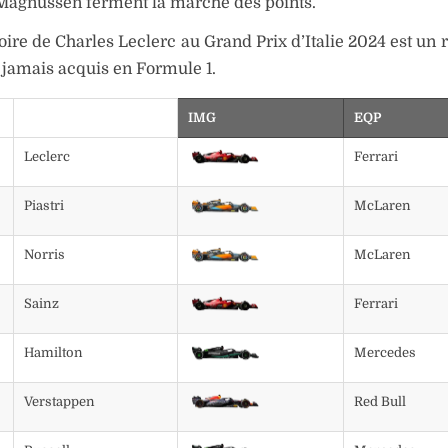
Magnussen ferment la marche des points.
toire de Charles Leclerc au Grand Prix d’Italie 2024 est un
t jamais acquis en Formule 1.
IMG
EQP
Leclerc
Ferrari
Piastri
McLaren
Norris
McLaren
Sainz
Ferrari
Hamilton
Mercedes
Verstappen
Red Bull