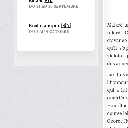
Bakou 🇦🇿
DU 24 AU 26 SEPTEMBRE
Malgré un
Kuala Lumpur 🇲🇾
DU 2 AU 4 OCTOBRE
retard, 
d’avance
qu’il s’
victoire 
des anné
Lando Nor
l’honneur
qui a lui
quatrième
Hamilton
course la
George Ru