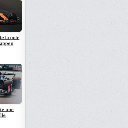
e la pole
stappen
te une
lle