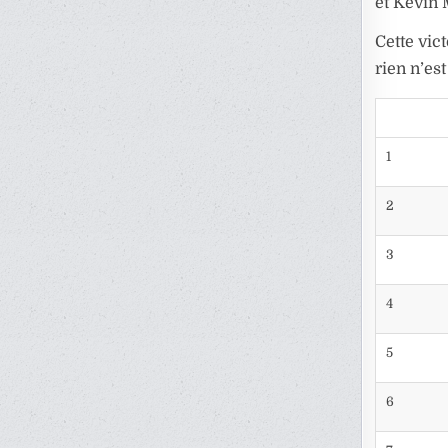
et Kevin 
Cette vic
rien n’es
1
2
3
4
5
6