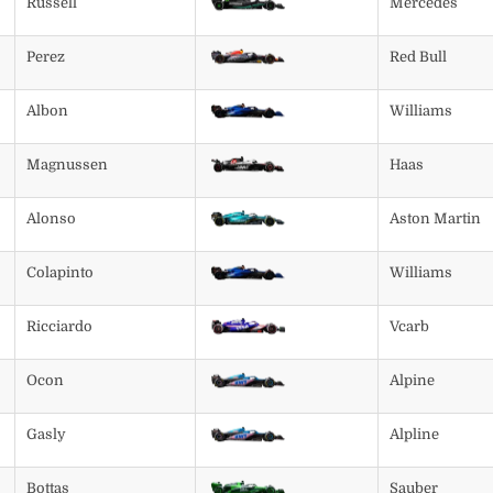
Russell
Mercedes
Perez
Red Bull
Albon
Williams
Magnussen
Haas
Alonso
Aston Martin
Colapinto
Williams
Ricciardo
Vcarb
Ocon
Alpine
Gasly
Alpline
Bottas
Sauber