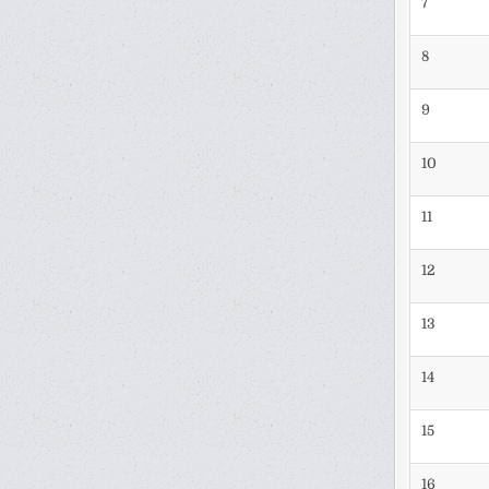
7
8
9
10
11
12
13
14
15
16