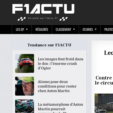
Skip
F1ACTU.CO
to
content
LES GP
RÉSULTATS
CLASSEMENT
ECURIES
PILOTE
Tendance sur F1ACTU
Lec
Les images font froid dans
le dos : l’énorme crash
d’Ogier
Contre 
Alonso pose deux
le circ
conditions pour rester
chez Aston Martin
La métamorphose d’Aston
Martin pourrait