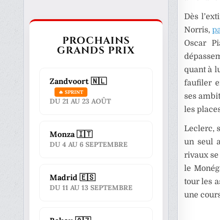
Dès l’ext
Norris,
pa
PROCHAINS
Oscar Pi
GRANDS PRIX
dépassem
quant à l
Zandvoort 🇳🇱
faufiler
🔥 SPRINT
ses ambit
DU 21 AU 23 AOÛT
les place
Leclerc, 
Monza 🇮🇹
un seul a
DU 4 AU 6 SEPTEMBRE
rivaux se
le Monég
Madrid 🇪🇸
tour les 
DU 11 AU 13 SEPTEMBRE
une cours