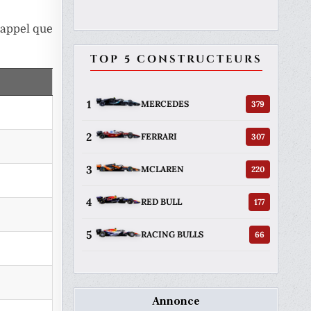
 rappel que
TOP 5 CONSTRUCTEURS
1
379
MERCEDES
2
307
FERRARI
3
220
MCLAREN
4
177
RED BULL
5
66
RACING BULLS
Annonce