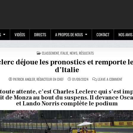
M
S
VIDÉOS
DIRECTS
A PROPOS DE NOUS
CONTACT
NOS AMIS
POSTED
CLASSEMENT
,
ITALIE
,
NEWS
,
RÉSULTATS
IN
lerc déjoue les pronostics et remporte l
d’Italie
ON
PATRICK ANGLER, RÉDACTEUR EN CHEF
01/09/2024
LEAVE A COMMENT
LECLER
DÉJOUE
LES
toute attente, c’est Charles Leclerc qui s’est im
PRONOS
uit de Monza au bout du suspens. Il devance Oscar
ET
REMPOR
et Lando Norris complète le podium
LE
GP
D’ITALIE