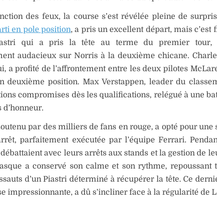
inction des feux, la course s’est révélée pleine de surpri
rti en pole position
, a pris un excellent départ, mais c’est
astri qui a pris la tête au terme du premier tour,
ent audacieux sur Norris à la deuxième chicane. Charle
ui, a profité de l’affrontement entre les deux pilotes McLa
 en deuxième position. Max Verstappen, leader du classe
ions compromises dès les qualifications, relégué à une bat
s d’honneur.
soutenu par des milliers de fans en rouge, a opté pour une 
rrêt, parfaitement exécutée par l’équipe Ferrari. Penda
 débattaient avec leurs arrêts aux stands et la gestion de l
asque a conservé son calme et son rythme, repoussant 
assauts d’un Piastri déterminé à récupérer la tête. Ce dern
e impressionnante, a dû s’incliner face à la régularité de L