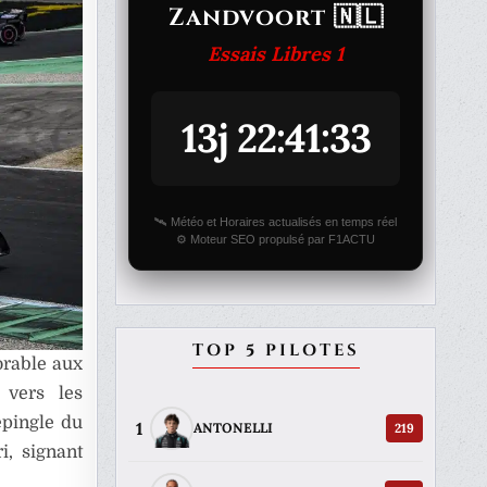
Zandvoort 🇳🇱
Essais Libres 1
13j 22:41:33
🛰️ Météo et Horaires actualisés en temps réel
⚙️ Moteur SEO propulsé par F1ACTU
TOP 5 PILOTES
orable aux
 vers les
épingle du
1
219
ANTONELLI
i, signant