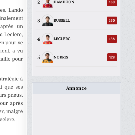
2
169
HAMILTON
ses. Lando
 finalement
3
160
RUSSELL
 après un
s Leclerc,
4
138
LECLERC
ren pour se
ment, a vu
5
128
NORRIS
aille pour
stratégie à
nt que ses
Annonce
eurs pneus,
tour après
ier, malgré
eclerc.