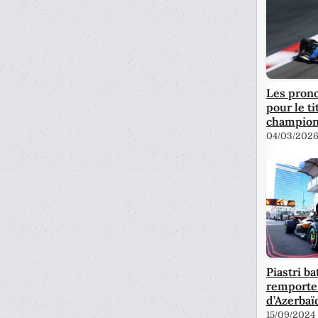
Les prono
pour le ti
champion
04/03/202
Piastri ba
remporte
d’Azerbaï
15/09/2024