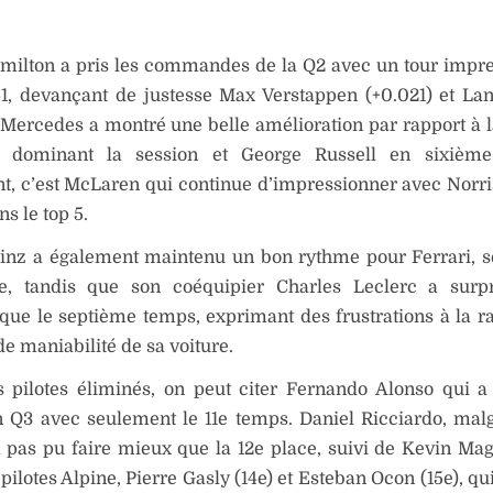
milton a pris les commandes de la Q2 avec un tour impr
41, devançant de justesse Max Verstappen (+0.021) et La
 Mercedes a montré une belle amélioration par rapport à l
 dominant la session et George Russell en sixième 
, c’est McLaren qui continue d’impressionner avec Norri
ns le top 5.
ainz a également maintenu un bon rythme pour Ferrari, s
e, tandis que son coéquipier Charles Leclerc a surp
 que le septième temps, exprimant des frustrations à la ra
 maniabilité de sa voiture.
s pilotes éliminés, on peut citer Fernando Alonso qui 
n Q3 avec seulement le 11e temps. Daniel Ricciardo, mal
’a pas pu faire mieux que la 12e place, suivi de Kevin Ma
pilotes Alpine, Pierre Gasly (14e) et Esteban Ocon (15e), qu