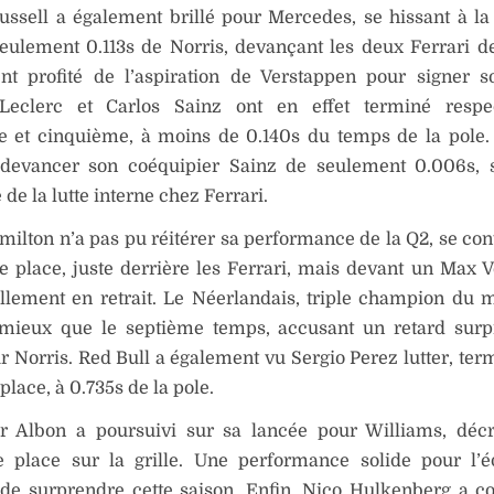
ssell a également brillé pour Mercedes, se hissant à la
eulement 0.113s de Norris, devançant les deux Ferrari de
nt profité de l’aspiration de Verstappen pour signer 
Leclerc et Carlos Sainz ont en effet terminé respe
e et cinquième, à moins de 0.140s du temps de la pole.
 devancer son coéquipier Sainz de seulement 0.006s, s
é de la lutte interne chez Ferrari.
ilton n’a pas pu réitérer sa performance de la Q2, se con
e place, juste derrière les Ferrari, mais devant un Max 
llement en retrait. Le Néerlandais, triple champion du 
 mieux que le septième temps, accusant un retard surp
r Norris. Red Bull a également vu Sergio Perez lutter, term
place, à 0.735s de la pole.
r Albon a poursuivi sur sa lancée pour Williams, décr
 place sur la grille. Une performance solide pour l’é
 de surprendre cette saison. Enfin, Nico Hulkenberg a c