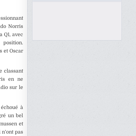
essionnant
ndo Norris
a Q1, avec
position.
s et Oscar
e classant
ris en ne
dio sur le
a échoué à
gré un bel
gnussen et
i n’ont pas