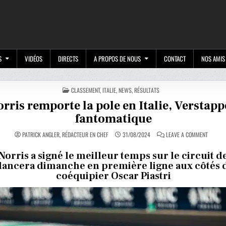
M
S
VIDÉOS
DIRECTS
A PROPOS DE NOUS
CONTACT
NOS AMIS
POSTED
CLASSEMENT
,
ITALIE
,
NEWS
,
RÉSULTATS
IN
orris remporte la pole en Italie, Verstap
fantomatique
ON
PATRICK ANGLER, RÉDACTEUR EN CHEF
31/08/2024
LEAVE A COMMENT
NORRIS
REMPOR
LA
orris a signé le meilleur temps sur le circuit 
POLE
élancera dimanche en première ligne aux côtés 
EN
ITALIE,
coéquipier Oscar Piastri
VERSTA
FANTOM