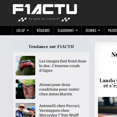
Skip
F1ACTU.CO
to
content
LES GP
RÉSULTATS
CLASSEMENT
ECURIES
PILOTE
Tendance sur F1ACTU
N
Les images font froid dans
le dos : l’énorme crash
d’Ogier
Lando N
Alonso pose deux
et s’
conditions pour rester
chez Aston Martin
Antonelli chez Ferrari,
Verstappen chez
Mercedes ? Toto Wolff