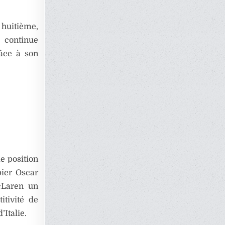
 huitième,
 continue
âce à son
e position
pier Oscar
McLaren un
tivité de
’Italie.