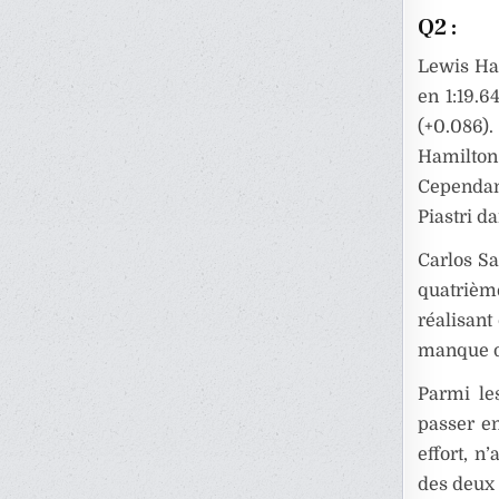
Q2 :
Lewis Ha
en 1:19.6
(+0.086).
Hamilton
Cependant
Piastri da
Carlos S
quatrièm
réalisant
manque de
Parmi le
passer e
effort, n
des deux 