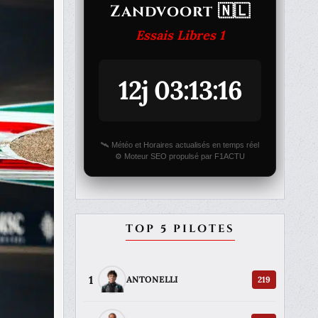
Zandvoort 🇳🇱
Essais Libres 1
12j 03:13:16
🛰️ Météo et Horaires actualisés en temps réel
⚙️ Moteur SEO propulsé par F1ACTU
TOP 5 PILOTES
1
219
ANTONELLI