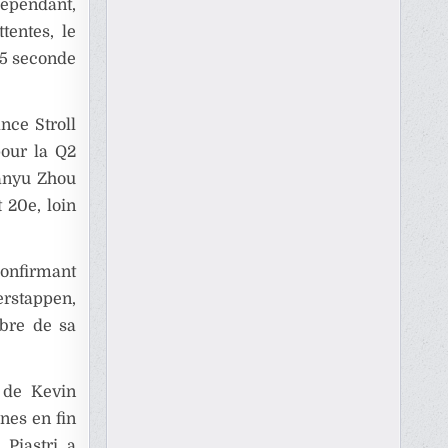
Cependant,
entes, le
15 seconde
nce Stroll
pour la Q2
uanyu Zhou
 20e, loin
confirmant
erstappen,
ibre de sa
 de Kevin
nes en fin
 Piastri a