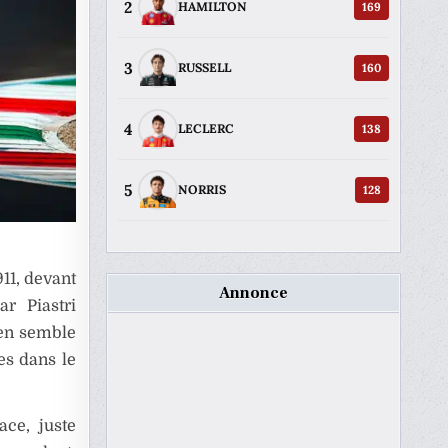
2
169
HAMILTON
3
160
RUSSELL
4
138
LECLERC
5
128
NORRIS
11, devant
Annonce
r Piastri
ren semble
es dans le
ace, juste