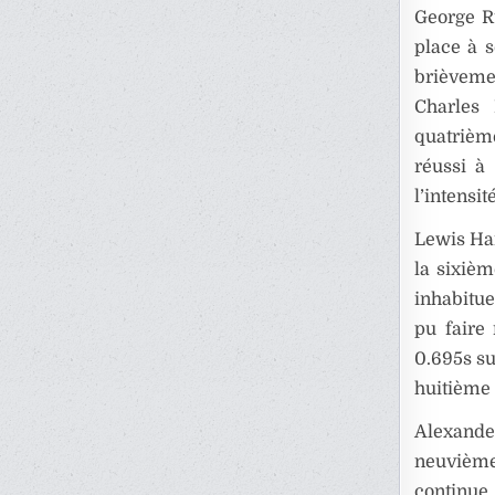
George Ru
place à s
brièveme
Charles 
quatrièm
réussi à
l’intensit
Lewis Ham
la sixièm
inhabitue
pu faire
0.695s su
huitième 
Alexande
neuvième
continue