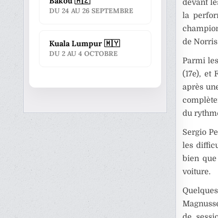
Bakou 🇦🇿
devant l
DU 24 AU 26 SEPTEMBRE
la perfo
champion 
de Norris
Kuala Lumpur 🇲🇾
DU 2 AU 4 OCTOBRE
Parmi les
(17e), et
après une
complèten
du rythme
Sergio Pe
les diffi
bien que 
voiture.
Quelques
Magnussen
de sessio