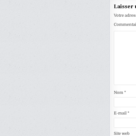
Laisser
Votre adres
Commenta
Nom
*
E-mail
*
Site web