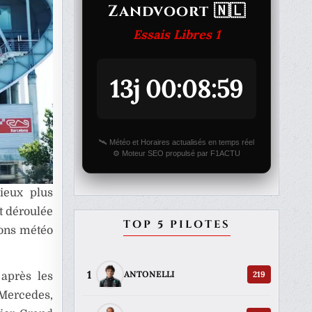
Zandvoort 🇳🇱
Essais Libres 1
13j 00:08:59
🛰️ Météo et Horaires actualisés en temps réel
⚙️ Moteur SEO propulsé par F1ACTU
ieux plus
it déroulée
TOP 5 PILOTES
sions météo
1
219
ANTONELLI
 après les
Mercedes,