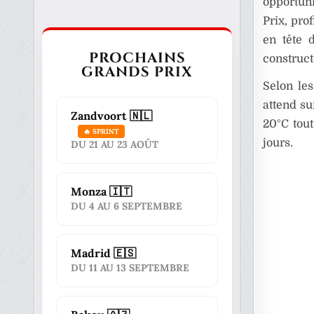
opportuni
Prix, pro
en tête 
PROCHAINS
construct
GRANDS PRIX
Selon le
attend su
Zandvoort 🇳🇱
20°C tout
🔥 SPRINT
jours.
DU 21 AU 23 AOÛT
Monza 🇮🇹
DU 4 AU 6 SEPTEMBRE
Madrid 🇪🇸
DU 11 AU 13 SEPTEMBRE