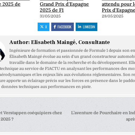
e 2025 de
Grand Prix d'Espagne
attendu pour 
2025 de F1
Prix d'Espagn
31/05/2025
28/05/2025
X
FACEBOOK
LINKEDIN
Author:
Elisabeth Maingé, Consultante
Ingénieure de formation et passionnée de Formule 1 depuis son en
Élisabeth Maingé évolue au sein d’un grand constructeur automobil
travaille dans le domaine de la recherche et du développement. Ell
 technique au service de F1ACTU en analysant les performances des mo
 aérodynamiques et les enjeux liés aux évolutions réglementaires. Son r
ure apporte un éclairage précis sur les forces en présence dans le paddo
es données techniques aux performances en piste.
tion
et Verstappen coéquipiers chez
L’aventure de Pourchaire en In
 2025 ?
aprè
e