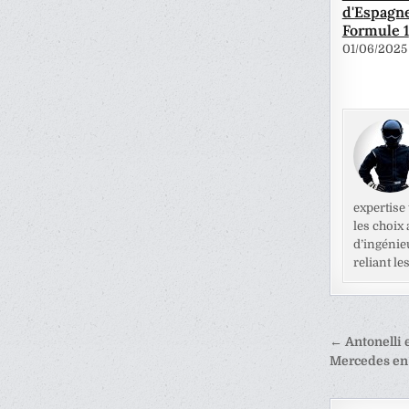
d'Espagn
Formule 1
01/06/2025
expertise
les choix
d’ingénie
reliant l
Naviga
← Antonelli 
de
Mercedes en
l’articl