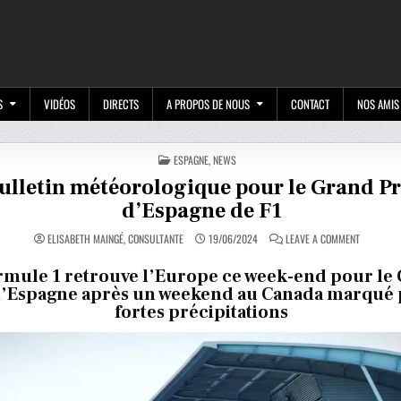
M
S
VIDÉOS
DIRECTS
A PROPOS DE NOUS
CONTACT
NOS AMIS
POSTED
ESPAGNE
,
NEWS
IN
ulletin météorologique pour le Grand Pr
d’Espagne de F1
ON
ELISABETH MAINGÉ, CONSULTANTE
19/06/2024
LEAVE A COMMENT
BULLETIN
MÉTÉOROL
POUR
rmule 1 retrouve l’Europe ce week-end pour le
LE
d’Espagne après un weekend au Canada marqué 
GRAND
PRIX
fortes précipitations
D’ESPAGN
DE
F1