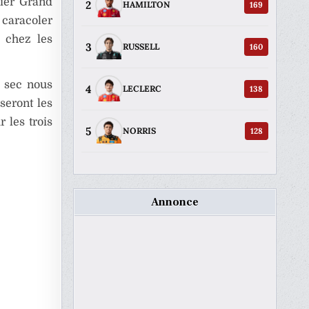
nier Grand
2
169
HAMILTON
 caracoler
e chez les
3
160
RUSSELL
d sec nous
4
138
LECLERC
seront les
 les trois
5
128
NORRIS
Annonce