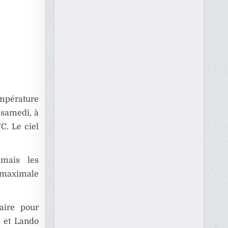
empérature
 samedi, à
C. Le ciel
mais les
 maximale
aire pour
z et Lando