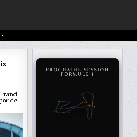
ix
PROCHAINE SESSION
FORMULE 1
OGIQUE
 Grand
par de
E