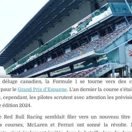
 déluge canadien, la Formule 1 se tourne vers des c
 pour le
Grand Prix d’Espagne
. L’an dernier la course s’éta
c, cependant, les pilotes scrutent avec attention les prévi
e édition 2024.
e Red Bull Racing semblait filer vers un nouveau titre
s courses, McLaren et Ferrari ont sonné la révolte. 