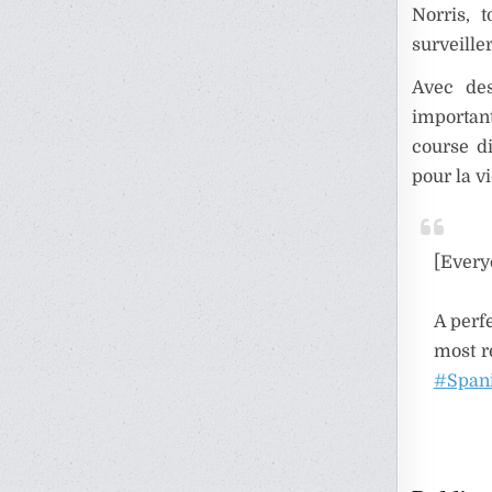
Norris, 
surveiller
Avec des
importan
course di
pour la v
[Everyo
A perf
most r
#Span