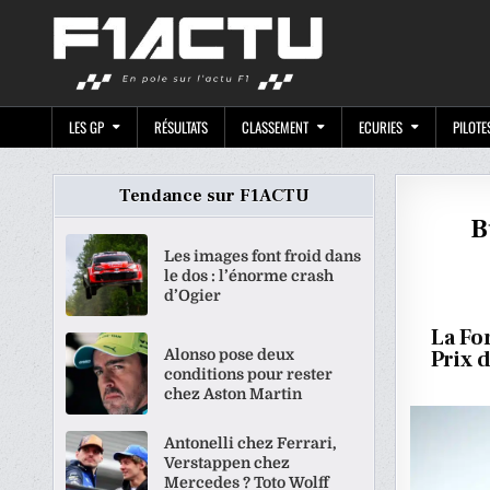
Skip
F1ACTU.CO
to
content
LES GP
RÉSULTATS
CLASSEMENT
ECURIES
PILOTE
Tendance sur F1ACTU
B
Les images font froid dans
le dos : l’énorme crash
d’Ogier
La Fo
Alonso pose deux
Prix 
conditions pour rester
chez Aston Martin
Antonelli chez Ferrari,
Verstappen chez
Mercedes ? Toto Wolff