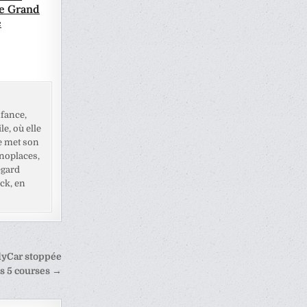
le Grand
e
fance,
e, où elle
e met son
noplaces,
egard
ck, en
dyCar stoppée
s 5 courses →