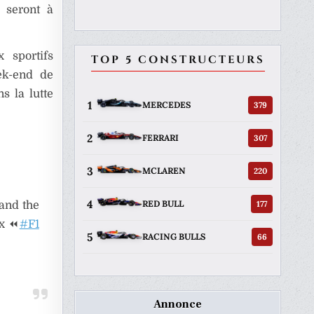
 seront à
 sportifs
TOP 5 CONSTRUCTEURS
ek-end de
s la lutte
1
379
MERCEDES
2
307
FERRARI
3
220
MCLAREN
4
177
RED BULL
 and the
ix ⏪
#F1
5
66
RACING BULLS
Annonce