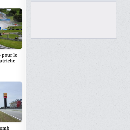
 pour le
utriche
plomb