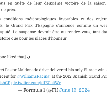
tous en quête de leur deuxième victoire de la saison,
 de près.
 conditions météorologiques favorables et des enjeux
ts, le Grand Prix d’Espagne s’annonce comme un we
sputé. Le suspense devrait être au rendez-vous, tant dan
ictoire que pour les places d’honneur.
ne liked that] 🤝
ect Pastor Maldonado drive delivered his only F1 race win,
ecent for
@WilliamsRacing
, at the 2012 Spanish Grand Pr
ishGP
pic.twitter.com/jdIECoitWr
— Formula 1 (@F1)
June 19, 2024