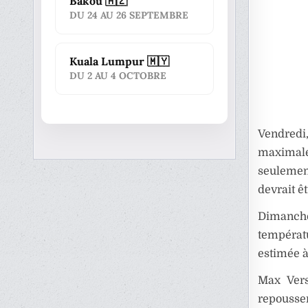
Bakou 🇦🇿
DU 24 AU 26 SEPTEMBRE
Kuala Lumpur 🇲🇾
DU 2 AU 4 OCTOBRE
Vendredi,
maximale 
seulemen
devrait ê
Dimanch
températ
estimée à
Max Vers
repousser