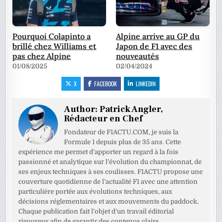
Pourquoi Colapinto a
Alpine arrive au GP du
brillé chez Williams et
Japon de F1 avec des
pas chez Alpine
nouveautés
01/08/2025
02/04/2024
X
FACEBOOK
LINKEDIN
Author:
Patrick Angler,
Rédacteur en Chef
Fondateur de F1ACTU.COM, je suis la
Formule 1 depuis plus de 35 ans. Cette
expérience me permet d’apporter un regard à la fois
passionné et analytique sur l’évolution du championnat, de
ses enjeux techniques à ses coulisses. F1ACTU propose une
couverture quotidienne de l’actualité F1 avec une attention
particulière portée aux évolutions techniques, aux
décisions réglementaires et aux mouvements du paddock.
Chaque publication fait l’objet d’un travail éditorial
rigoureux afin de garantir des contenus clairs,