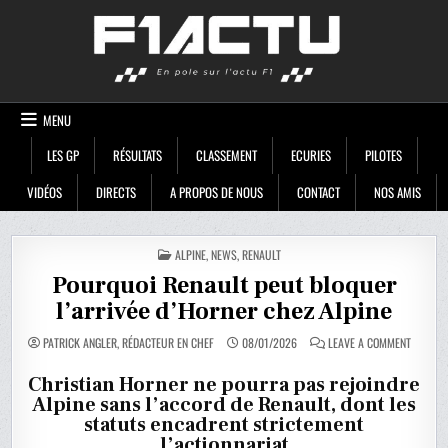
Skip
F1ACTU
to
content
MENU
LES GP
RÉSULTATS
CLASSEMENT
ECURIES
PILOTES
VIDÉOS
DIRECTS
A PROPOS DE NOUS
CONTACT
NOS AMIS
POSTED
ALPINE
,
NEWS
,
RENAULT
IN
Pourquoi Renault peut bloquer
l’arrivée d’Horner chez Alpine
ON
PATRICK ANGLER, RÉDACTEUR EN CHEF
08/01/2026
LEAVE A COMMENT
POURQU
RENAUL
PEUT
Christian Horner ne pourra pas rejoindre
BLOQUE
Alpine sans l’accord de Renault, dont les
L’ARRIVÉ
D’HORNE
statuts encadrent strictement
CHEZ
ALPINE
l’actionnariat