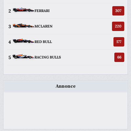
2
307
FERRARI
3
220
MCLAREN
4
177
RED BULL
5
66
RACING BULLS
Annonce