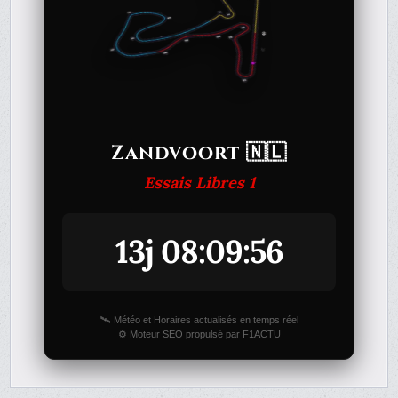
Zandvoort 🇳🇱
Essais Libres 1
13j 08:09:56
🛰️ Météo et Horaires actualisés en temps réel
⚙️ Moteur SEO propulsé par F1ACTU