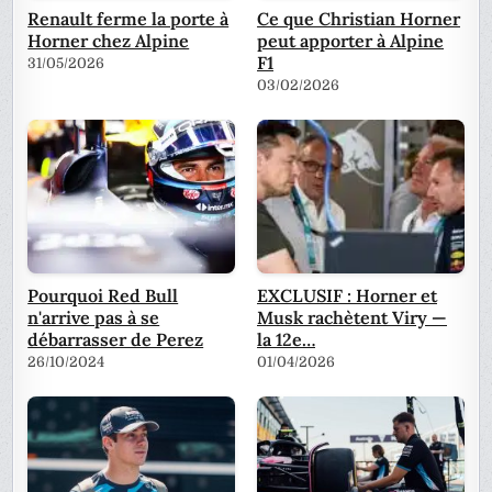
Renault ferme la porte à
Ce que Christian Horner
Horner chez Alpine
peut apporter à Alpine
F1
31/05/2026
03/02/2026
Pourquoi Red Bull
EXCLUSIF : Horner et
n'arrive pas à se
Musk rachètent Viry —
débarrasser de Perez
la 12e…
26/10/2024
01/04/2026