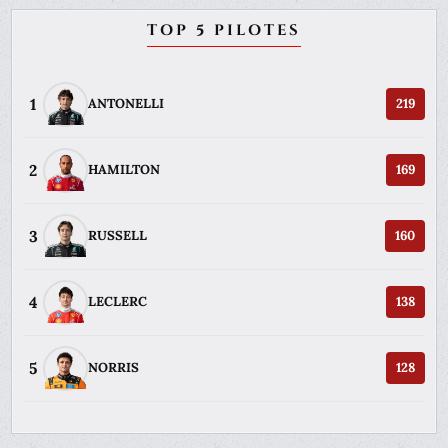
TOP 5 PILOTES
1
ANTONELLI
219
2
HAMILTON
169
3
RUSSELL
160
4
LECLERC
138
5
NORRIS
128