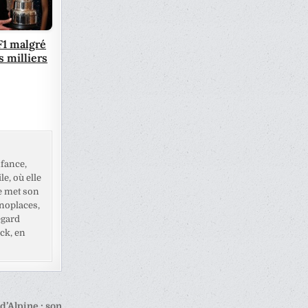
1 malgré
s milliers
fance,
e, où elle
e met son
noplaces,
egard
ck, en
d’Alpine : son