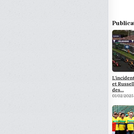
Publica
L'inciden
et Russel
des…
01/02/2025