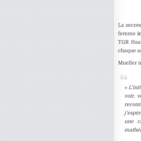
La second
femme
i
TGR Haa
chaque as
Mueller in
« L’in
voir, 
reconn
j’espè
une ca
mathém