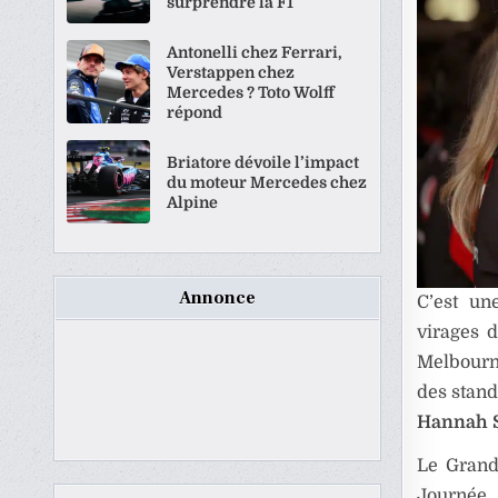
surprendre la F1
Antonelli chez Ferrari,
Verstappen chez
Mercedes ? Toto Wolff
répond
Briatore dévoile l’impact
du moteur Mercedes chez
Alpine
Annonce
C’est un
virages d
Melbourne
des stand
Hannah 
Le Grand
Journée 