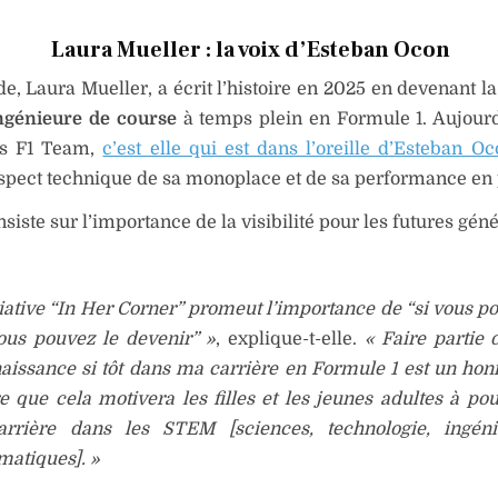
Laura Mueller : la voix d’Esteban Ocon
e, Laura Mueller, a écrit l’histoire en 2025 en devenant l
ngénieure de course
à temps plein en Formule 1. Aujour
s F1 Team,
c’est elle qui est dans l’oreille d’Esteban O
pect technique de sa monoplace et de sa performance en p
siste sur l’importance de la visibilité pour les futures géné
itiative “In Her Corner” promeut l’importance de “si vous p
vous pouvez le devenir” »
, explique-t-elle.
« Faire partie 
aissance si tôt dans ma carrière en Formule 1 est un hon
re que cela motivera les filles et les jeunes adultes à po
rrière dans les STEM [sciences, technologie, ingéni
atiques]. »