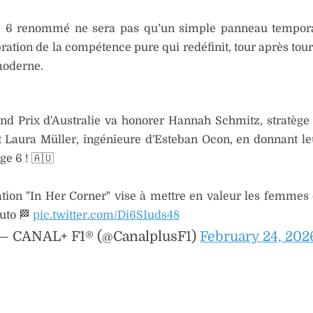
e 6 renommé ne sera pas qu’un simple panneau tempora
ration de la compétence pure qui redéfinit, tour après tour
moderne.
nd Prix d'Australie va honorer Hannah Schmitz, stratège
et Laura Müller, ingénieure d'Esteban Ocon, en donnant l
ge 6 ! 🇦🇺
ation "In Her Corner" vise à mettre en valeur les femmes
auto 🏁
pic.twitter.com/Di6SIuds48
— CANAL+ F1® (@CanalplusF1)
February 24, 202