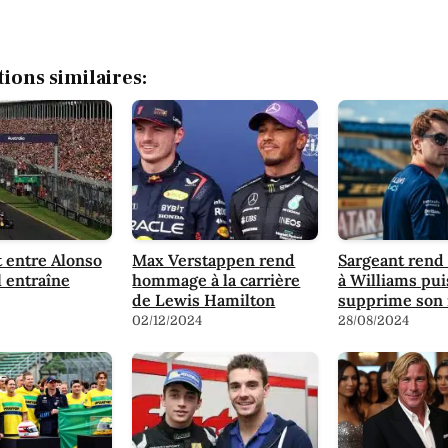
tions similaires:
t entre Alonso
Max Verstappen rend
Sargeant ren
l entraîne
hommage à la carrière
à Williams pui
de Lewis Hamilton
supprime son
02/12/2024
28/08/2024