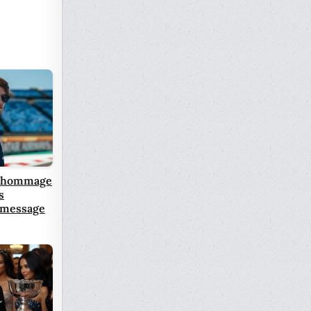
d hommage
s
 message