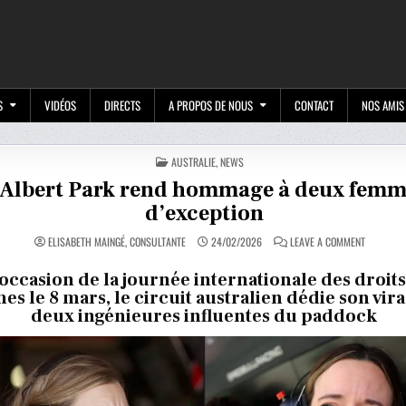
M
S
VIDÉOS
DIRECTS
A PROPOS DE NOUS
CONTACT
NOS AMIS
POSTED
AUSTRALIE
,
NEWS
IN
’Albert Park rend hommage à deux femm
d’exception
ON
ELISABETH MAINGÉ, CONSULTANTE
24/02/2026
LEAVE A COMMENT
L’ALBERT
PARK
REND
’occasion de la journée internationale des droits
HOMMAGE
s le 8 mars, le circuit australien dédie son vira
À
DEUX
deux ingénieures influentes du paddock
FEMMES
D’EXCEPTI