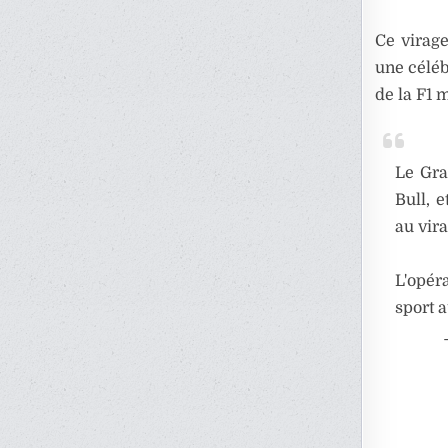
Ce virag
une céléb
de la F1 
Le Gra
Bull, 
au vira
L'opér
sport 