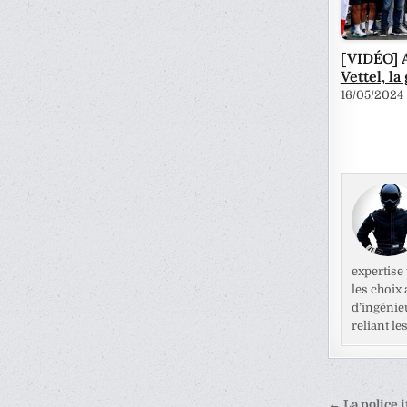
[VIDÉO] A 
Vettel, la
16/05/2024
expertise
les choix
d’ingénie
reliant l
← La police i