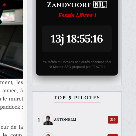
Zandvoort 🇳🇱
Essais Libres 1
13j 18:55:16
🛰️ Météo et Horaires actualisés en temps réel
⚙️ Moteur SEO propulsé par F1ACTU
ement, les
e année, à
TOP 5 PILOTES
s le muret
 paddock :
1
219
ANTONELLI
jour de la
 le coup,