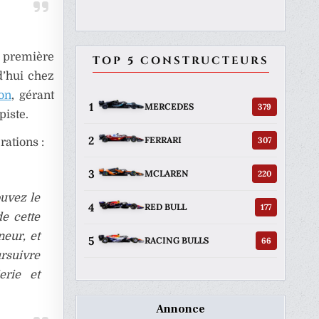
a première
TOP 5 CONSTRUCTEURS
d’hui chez
con
, gérant
1
379
MERCEDES
iste.
2
307
FERRARI
rations :
3
220
MCLAREN
ouvez le
4
177
RED BULL
de cette
neur, et
5
66
RACING BULLS
ursuivre
erie et
Annonce