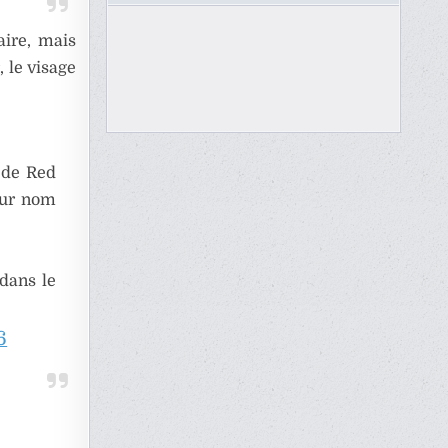
ire, mais
, le visage
 de Red
eur nom
 dans le
6