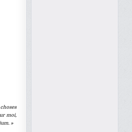
choses
ur moi,
ium. »