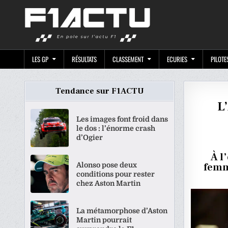
Skip
F1ACTU.CO
to
content
LES GP
RÉSULTATS
CLASSEMENT
ECURIES
PILOTE
Tendance sur F1ACTU
L
Les images font froid dans
le dos : l’énorme crash
d’Ogier
À l
Alonso pose deux
femme
conditions pour rester
chez Aston Martin
La métamorphose d’Aston
Martin pourrait