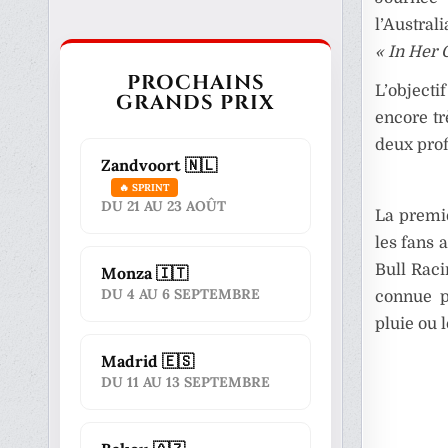
l’Austral
« In Her 
PROCHAINS
L’objecti
GRANDS PRIX
encore tr
deux prof
Zandvoort 🇳🇱
🔥 SPRINT
DU 21 AU 23 AOÛT
La premi
les fans 
Bull Raci
Monza 🇮🇹
DU 4 AU 6 SEPTEMBRE
connue p
pluie ou l
Madrid 🇪🇸
DU 11 AU 13 SEPTEMBRE