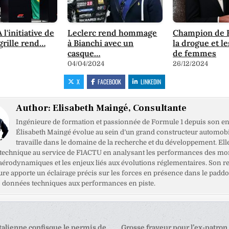
l'initiative de
Leclerc rend hommage
Champion de F
 grille rend…
à Bianchi avec un
la drogue et le
casque…
de femmes
04/04/2024
26/12/2024
X
FACEBOOK
LINKEDIN
Author:
Elisabeth Maingé, Consultante
Ingénieure de formation et passionnée de Formule 1 depuis son en
Élisabeth Maingé évolue au sein d’un grand constructeur automobil
travaille dans le domaine de la recherche et du développement. Ell
 technique au service de F1ACTU en analysant les performances des mo
 aérodynamiques et les enjeux liés aux évolutions réglementaires. Son r
ure apporte un éclairage précis sur les forces en présence dans le paddo
es données techniques aux performances en piste.
talienne confisque le permis de
Grosse frayeur pour l’ex-patron 