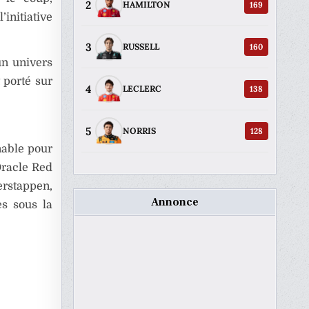
2
169
HAMILTON
’initiative
3
160
RUSSELL
un univers
t porté sur
4
138
LECLERC
5
128
NORRIS
nable pour
racle Red
erstappen,
Annonce
es sous la