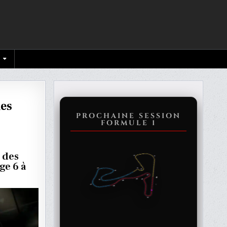
es
PROCHAINE SESSION
FORMULE 1
 des
ge 6 à
ON