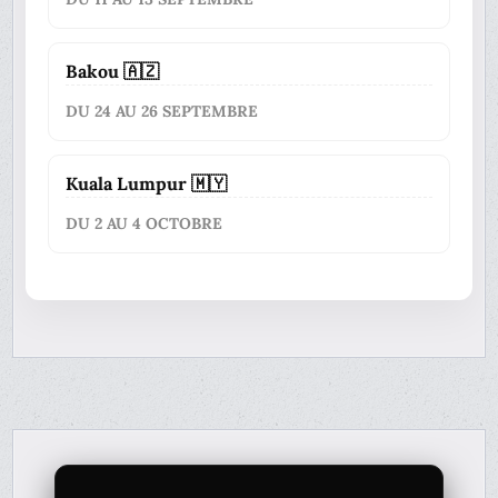
Bakou 🇦🇿
DU 24 AU 26 SEPTEMBRE
Kuala Lumpur 🇲🇾
DU 2 AU 4 OCTOBRE