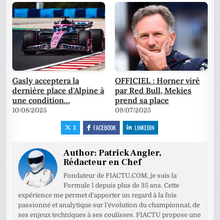
Gasly acceptera la
OFFICIEL : Horner viré
dernière place d'Alpine à
par Red Bull, Mekies
une condition…
prend sa place
10/08/2025
09/07/2025
X
FACEBOOK
LINKEDIN
Author:
Patrick Angler,
Rédacteur en Chef
Fondateur de F1ACTU.COM, je suis la
Formule 1 depuis plus de 35 ans. Cette
expérience me permet d’apporter un regard à la fois
passionné et analytique sur l’évolution du championnat, de
ses enjeux techniques à ses coulisses. F1ACTU propose une