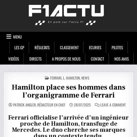
Skip
F1ACTU
to
content
MENU
LES GP
RÉSULTATS
CLASSEMENT
ECURIES
PILOTES
VIDÉOS
DIRECTS
A PROPOS DE NOUS
CONTACT
NOS AMIS
POSTED
FERRARI
,
L. HAMILTON
,
NEWS
IN
Hamilton place ses hommes dans
l’organigramme de Ferrari
ON
PATRICK ANGLER, RÉDACTEUR EN CHEF
28/07/2025
LEAVE A COMMENT
HAMILT
PLACE
SES
Ferrari officialise l’arrivée d’un ingénieur
HOMME
proche de Hamilton, transfuge de
DANS
L’ORGA
Mercedes. Le duo cherche ses marques
DE
FERRARI
dans un contexte tendu.