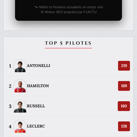
🛰️ Météo et Horaires actualisés en temps réel
⚙️ Moteur SEO propulsé par F1ACTU
TOP 5 PILOTES
1
ANTONELLI
219
2
HAMILTON
169
3
RUSSELL
160
4
LECLERC
138