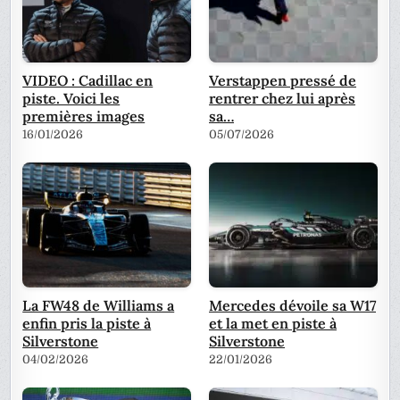
VIDEO : Cadillac en
Verstappen pressé de
piste. Voici les
rentrer chez lui après
premières images
sa…
16/01/2026
05/07/2026
La FW48 de Williams a
Mercedes dévoile sa W17
enfin pris la piste à
et la met en piste à
Silverstone
Silverstone
04/02/2026
22/01/2026