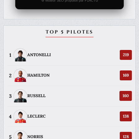
⚙️ Moteur SEO propulsé par F1ACTU
TOP 5 PILOTES
1
ANTONELLI
219
2
HAMILTON
169
3
RUSSELL
160
4
LECLERC
138
5
NORRIS
128