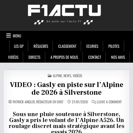
Skip
F1ACTU
to
content
MENU
LES GP
RÉSULTATS
CLASSEMENT
ECURIES
PILOTES
VIDÉOS
DIRECTS
A PROPOS DE NOUS
CONTACT
NOS AMIS
POSTED
ALPINE
,
NEWS
,
VIDÉOS
IN
VIDEO : Gasly en piste sur l’Alpine
de 2026 à Silverstone
ON
PATRICK ANGLER, RÉDACTEUR EN CHEF
21/01/2026
LEAVE A COMMENT
VIDEO
:
GASLY
Sous une pluie soutenue à Silverstone,
EN
Gasly a pris le volant de l’Alpine A526. Un
PISTE
SUR
roulage discret mais stratégique avant les
L’ALPINE
DE
essais 2026