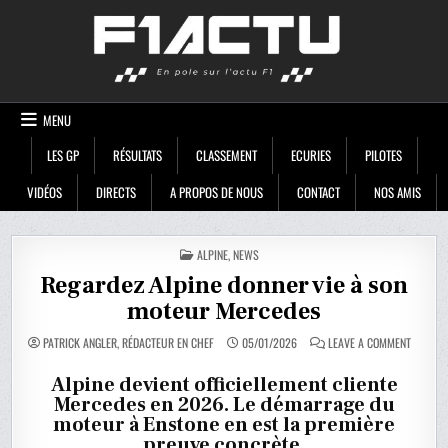
Skip
F1ACTU
to
content
MENU
LES GP
RÉSULTATS
CLASSEMENT
ECURIES
PILOTES
VIDÉOS
DIRECTS
A PROPOS DE NOUS
CONTACT
NOS AMIS
POSTED
ALPINE
,
NEWS
IN
Regardez Alpine donner vie à son
moteur Mercedes
ON
PATRICK ANGLER, RÉDACTEUR EN CHEF
05/01/2026
LEAVE A COMMENT
REGARD
ALPINE
DONNER
Alpine devient officiellement cliente
VIE
Mercedes en 2026. Le démarrage du
À
SON
moteur à Enstone en est la première
MOTEUR
MERCED
preuve concrète.