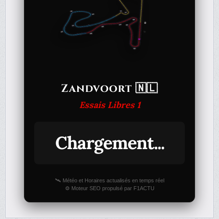
Zandvoort 🇳🇱
Essais Libres 1
Chargement...
🛰️ Météo et Horaires actualisés en temps réel
⚙️ Moteur SEO propulsé par F1ACTU