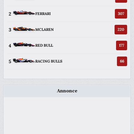
2
307
FERRARI
3
220
MCLAREN
4
177
RED BULL
5
66
RACING BULLS
Annonce