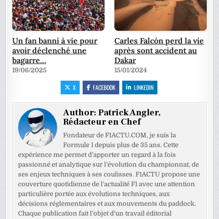
Un fan banni à vie pour
Carles Falcón perd la vie
avoir déclenché une
après sont accident au
bagarre…
Dakar
19/06/2025
15/01/2024
X
FACEBOOK
LINKEDIN
Author:
Patrick Angler,
Rédacteur en Chef
Fondateur de F1ACTU.COM, je suis la
Formule 1 depuis plus de 35 ans. Cette
expérience me permet d’apporter un regard à la fois
passionné et analytique sur l’évolution du championnat, de
ses enjeux techniques à ses coulisses. F1ACTU propose une
couverture quotidienne de l’actualité F1 avec une attention
particulière portée aux évolutions techniques, aux
décisions réglementaires et aux mouvements du paddock.
Chaque publication fait l’objet d’un travail éditorial