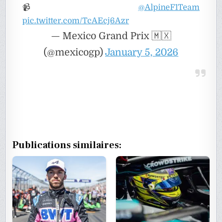
📹
@AlpineF1Team
pic.twitter.com/TcAEcj6Azr
— Mexico Grand Prix 🇲🇽
(@mexicogp)
January 5, 2026
Publications similaires: