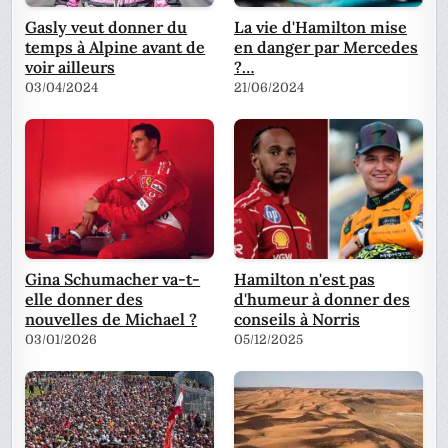
Gasly veut donner du
La vie d'Hamilton mise
temps à Alpine avant de
en danger par Mercedes
voir ailleurs
?…
03/04/2024
21/06/2024
Gina Schumacher va-t-
Hamilton n'est pas
elle donner des
d'humeur à donner des
nouvelles de Michael ?
conseils à Norris
03/01/2026
05/12/2025