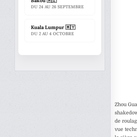
Bakou 🇦🇿
DU 24 AU 26 SEPTEMBRE
Kuala Lumpur 🇲🇾
DU 2 AU 4 OCTOBRE
Zhou Guan
shakedown
de roulag
vue techn