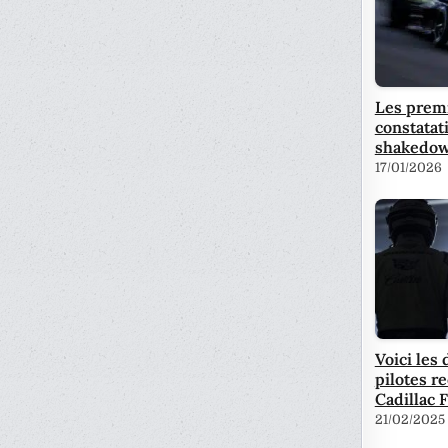
Les prem
constatat
shakedow
17/01/2026
Voici les 
pilotes r
Cadillac F
21/02/2025