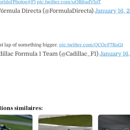
rldofPhotog
#F1
pic.twitter.com/uOR6udVIpT
órmula Directa (@FormulaDirecta)
January 16, 
st lap of something bigger.
pic.twitter.com/QCOcF7RoGt
illac Formula 1 Team (@Cadillac_F1)
January 16
tions similaires: