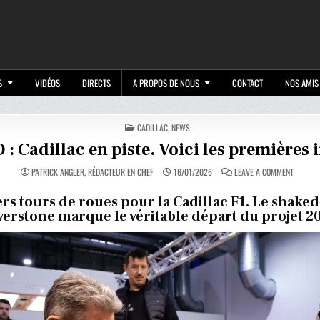
M
S
VIDÉOS
DIRECTS
A PROPOS DE NOUS
CONTACT
NOS AMIS
POSTED
CADILLAC
,
NEWS
IN
: Cadillac en piste. Voici les premières
ON
PATRICK ANGLER, RÉDACTEUR EN CHEF
16/01/2026
LEAVE A COMMENT
VIDEO
:
CADILLA
rs tours de roues pour la Cadillac F1. Le shake
EN
verstone marque le véritable départ du projet 2
PISTE.
VOICI
LES
PREMIÈ
IMAGES