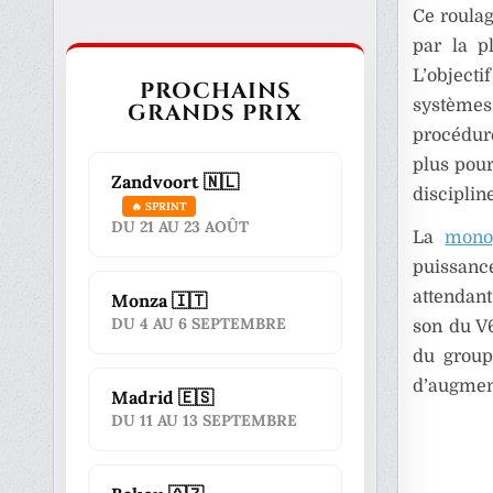
Ce roulag
par la p
L’object
PROCHAINS
systèmes 
GRANDS PRIX
procédure
plus pour
Zandvoort 🇳🇱
discipline
🔥 SPRINT
DU 21 AU 23 AOÛT
La
mono
puissance
attendan
Monza 🇮🇹
DU 4 AU 6 SEPTEMBRE
son du V6
du group
d’augment
Madrid 🇪🇸
DU 11 AU 13 SEPTEMBRE