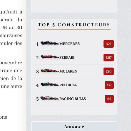
qu’Audi a
nérale du
TOP 5 CONSTRUCTEURS
u 26 au 30
 mauvaises
umuler des
1
379
MERCEDES
2
307
FERRARI
n novembre
marque une
3
220
MCLAREN
bien de la
4
177
RED BULL
 une autre
5
66
RACING BULLS
tone
Annonce