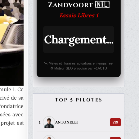
Zandvoort 🇳🇱
Essais Libres 1
Chargement...
🛰️ Météo et Horaires actualisés en temps réel
⚙️ Moteur SEO propulsé par F1ACTU
mule 1. Ce
rivé de sa
TOP 5 PILOTES
fondatrice
usées avec
1
219
ANTONELLI
projet est