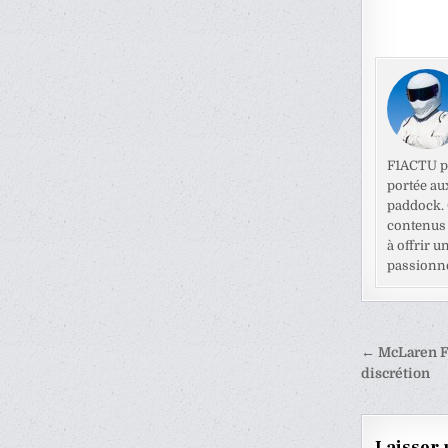
F1ACTU pr
portée au
paddock. C
contenus 
à offrir u
passionné
Naviga
← McLaren F1
de
discrétion
l’articl
Laisser