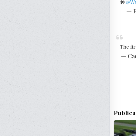
📹
@Wo
— F
The fir
— Cad
Publica