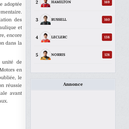
2
169
HAMILTON
ie adoptée
mentaire.
3
dation des
160
RUSSELL
aulique et
re, encore
4
138
LECLERC
on dans la
5
128
NORRIS
 unité de
 Motors en
ubliée, le
Annonce
ion réussie
iale avant
aux.