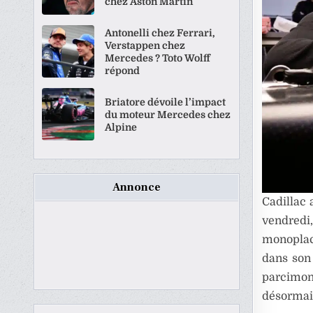
chez Aston Martin
Antonelli chez Ferrari,
Verstappen chez
Mercedes ? Toto Wolff
répond
Briatore dévoile l’impact
du moteur Mercedes chez
Alpine
Annonce
Cadillac 
vendredi,
monoplace
dans son 
parcimoni
désormais