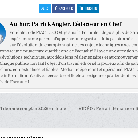
X
FACEBOOK
LINKEDIN
Author:
Patrick Angler, Rédacteur en Chef
Fondateur de F1ACTU.COM, je suis la Formule 1 depuis plus de 35 a
expérience me permet d’apporter un regard à la fois passionné et 
sur l’évolution du championnat, de ses enjeux techniques à ses cou
opose une couverture quotidienne de l’actualité F1 avec une attention pa
x évolutions techniques, aux décisions réglementaires et aux mouveme
haque publication fait l’objet d’un travail éditorial rigoureux afin de gar
clairs, contextualisés et fiables. Média indépendant et spécialisé, F1ACT
ne information réactive, accessible et fidèle à l’exigence qu’attendent les
s de Formule 1.
tion
 déroule son plan 2026 en toute
VIDÉO : Ferrari démarre enf
e
 un commentaire