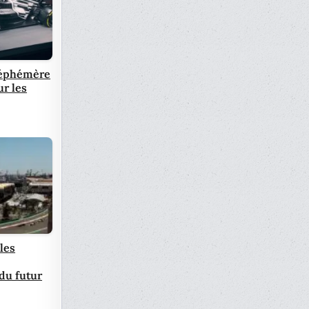
e éphémère
ur les
 les
 du futur