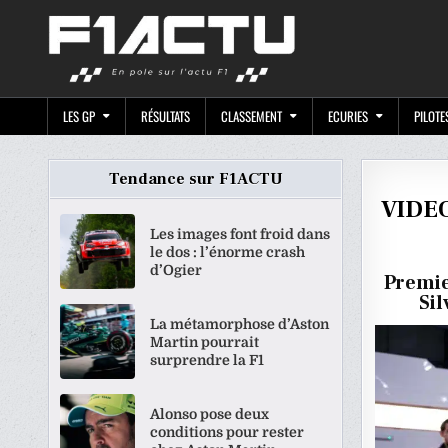
Skip
F1ACTU.CO
to
content
LES GP
RÉSULTATS
CLASSEMENT
ECURIES
PILOTE
Tendance sur F1ACTU
VIDEO 
Les images font froid dans
le dos : l’énorme crash
d’Ogier
Premie
Sil
La métamorphose d’Aston
Martin pourrait
surprendre la F1
Alonso pose deux
conditions pour rester