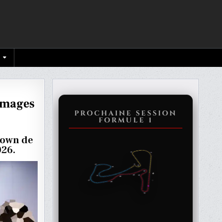
 images
PROCHAINE SESSION
FORMULE 1
C
down de
026.
RES