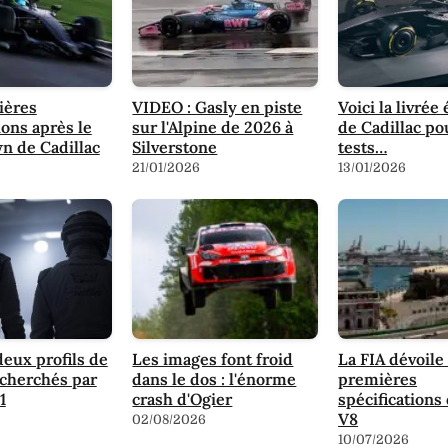
ières
VIDEO : Gasly en piste
Voici la livré
ions après le
sur l'Alpine de 2026 à
de Cadillac po
n de Cadillac
Silverstone
tests…
21/01/2026
13/01/2026
deux profils de
Les images font froid
La FIA dévoile
echerchés par
dans le dos : l'énorme
premières
1
crash d'Ogier
spécifications
V8
02/08/2026
10/07/2026