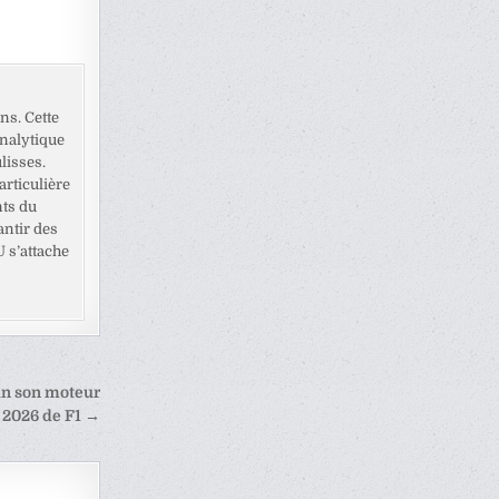
ns. Cette
analytique
lisses.
rticulière
nts du
antir des
U s’attache
in son moteur
2026 de F1 →