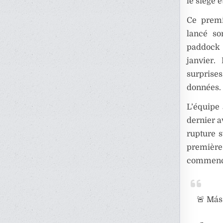
le siège 
Ce premi
lancé so
paddock à
janvier.
surprises
données.
L’équipe
dernier 
rupture s
première 
commenc
🚨 Más