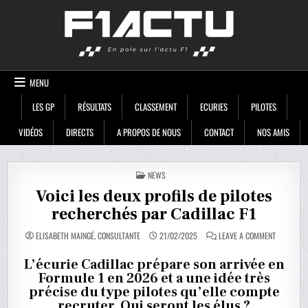
Skip
F1ACTU
to
content
MENU
LES GP
RÉSULTATS
CLASSEMENT
ECURIES
PILOTES
VIDÉOS
DIRECTS
A PROPOS DE NOUS
CONTACT
NOS AMIS
POSTED
NEWS
IN
Voici les deux profils de pilotes
recherchés par Cadillac F1
ON
ELISABETH MAINGÉ, CONSULTANTE
21/02/2025
LEAVE A COMMENT
VOICI
LES
DEUX
L’écurie Cadillac prépare son arrivée en
PROFILS
Formule 1 en 2026 et a une idée très
DE
PILOTES
précise du type pilotes qu’elle compte
RECHERCH
PAR
recruter. Qui seront les élus ?