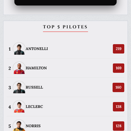
TOP 5 PILOTES
1
ANTONELLI
219
2
HAMILTON
169
3
RUSSELL
160
4
LECLERC
138
5
NORRIS
128