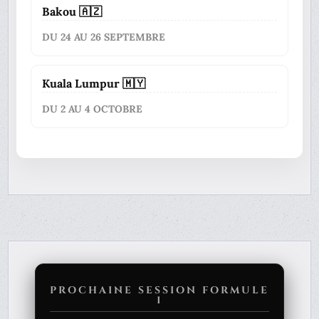
Bakou 🇦🇿
DU 24 AU 26 SEPTEMBRE
Kuala Lumpur 🇲🇾
DU 2 AU 4 OCTOBRE
PROCHAINE SESSION FORMULE
1