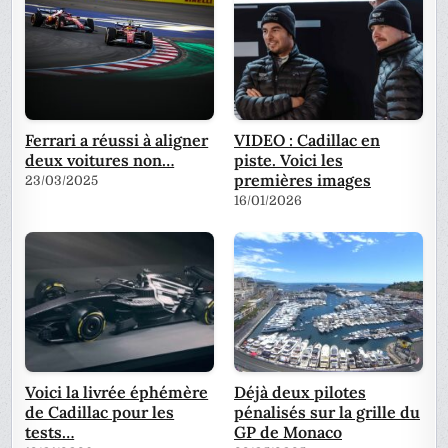
Ferrari a réussi à aligner
VIDEO : Cadillac en
deux voitures non…
piste. Voici les
premières images
23/03/2025
16/01/2026
Voici la livrée éphémère
Déjà deux pilotes
de Cadillac pour les
pénalisés sur la grille du
tests…
GP de Monaco