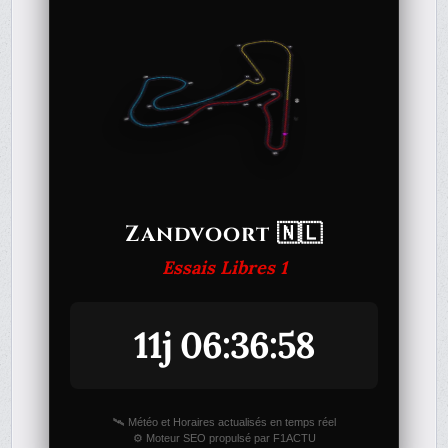
Zandvoort 🇳🇱
Essais Libres 1
11j 06:36:58
🛰️ Météo et Horaires actualisés en temps réel
⚙️ Moteur SEO propulsé par F1ACTU