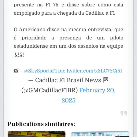
presente na F1 75 e disse sobre como está
empolgado para a chegada da Cadillac á F1
O Americano disse na mesma entrevista, que
é prioridade a presença de um piloto
estadunidense em um dos assentos na equipe
🇺🇸
📸 –
@SkySportsF1
pic.twitter.com/x8LC7YCj51
— Cadillac F1 Brasil News 🏁
(@GMCadillacF1BR)
February 20,
2025
Publications similaires: