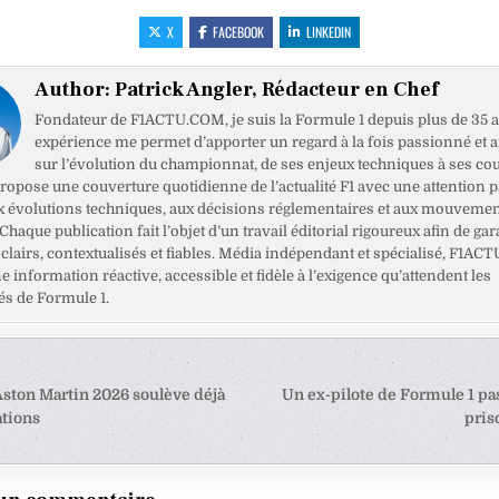
X
FACEBOOK
LINKEDIN
Author:
Patrick Angler, Rédacteur en Chef
Fondateur de F1ACTU.COM, je suis la Formule 1 depuis plus de 35 a
expérience me permet d’apporter un regard à la fois passionné et 
sur l’évolution du championnat, de ses enjeux techniques à ses cou
opose une couverture quotidienne de l’actualité F1 avec une attention pa
x évolutions techniques, aux décisions réglementaires et aux mouveme
haque publication fait l’objet d’un travail éditorial rigoureux afin de gar
clairs, contextualisés et fiables. Média indépendant et spécialisé, F1ACT
ne information réactive, accessible et fidèle à l’exigence qu’attendent les
s de Formule 1.
tion
Aston Martin 2026 soulève déjà
Un ex-pilote de Formule 1 pas
ations
pris
e