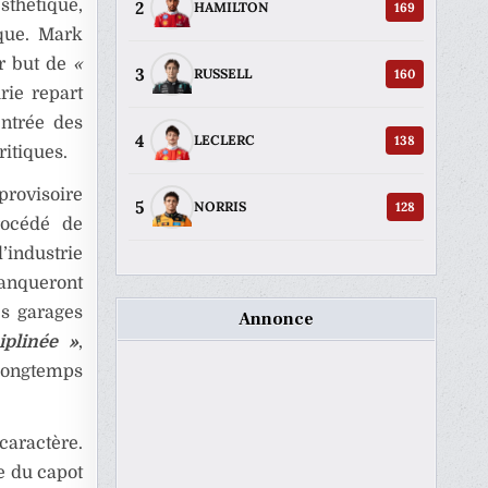
esthétique,
2
169
HAMILTON
ique. Mark
ur but de
«
3
160
RUSSELL
rie repart
entrée des
4
138
LECLERC
itiques.
 provisoire
5
128
NORRIS
rocédé de
industrie
anqueront
es garages
Annonce
plinée »
,
longtemps
caractère.
e du capot