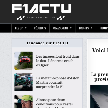
Skip
F1ACTU.CO
to
content
LES GP
RÉSULTATS
CLASSEMENT
ECURIES
PILOTE
Tendance sur F1ACTU
Voici 
Les images font froid dans
le dos : l’énorme crash
d’Ogier
La prem
La métamorphose d’Aston
provis
Martin pourrait
surprendre la F1
Alonso pose deux
conditions pour rester