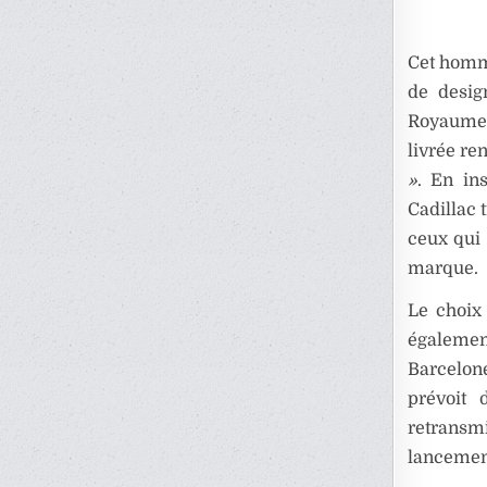
Cet homma
de desig
Royaume-U
livrée re
»
. En in
Cadillac
ceux qui 
marque.
Le choix 
également
Barcelon
prévoit 
retransm
lancemen