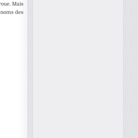
roue. Mais
s noms des