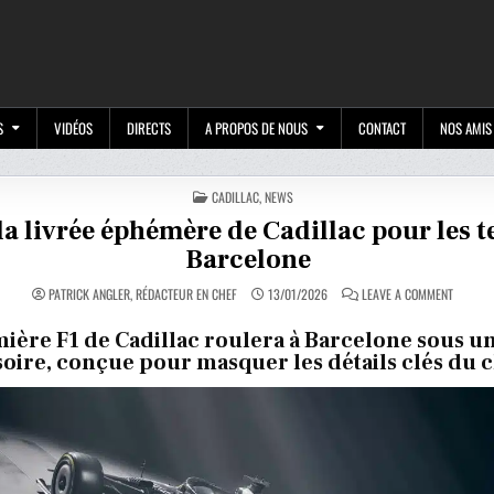
M
S
VIDÉOS
DIRECTS
A PROPOS DE NOUS
CONTACT
NOS AMIS
POSTED
CADILLAC
,
NEWS
IN
la livrée éphémère de Cadillac pour les t
Barcelone
ON
PATRICK ANGLER, RÉDACTEUR EN CHEF
13/01/2026
LEAVE A COMMENT
VOICI
LA
LIVRÉE
ière F1 de Cadillac roulera à Barcelone sous un
ÉPHÉMÈ
oire, conçue pour masquer les détails clés du c
DE
CADILLA
POUR
LES
TESTS
DE
BARCEL