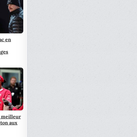
ac en
ages
e meilleur
ton aux