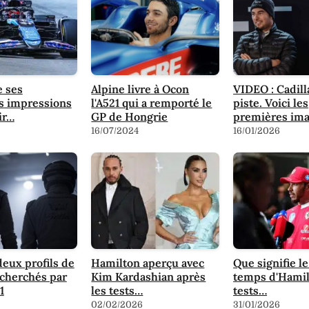
e ses
Alpine livre à Ocon
VIDEO : Cadill
s impressions
l'A521 qui a remporté le
piste. Voici les
ir…
GP de Hongrie
premières im
16/07/2024
16/01/2026
deux profils de
Hamilton aperçu avec
Que signifie l
echerchés par
Kim Kardashian après
temps d'Hamil
1
les tests…
tests…
02/02/2026
31/01/2026