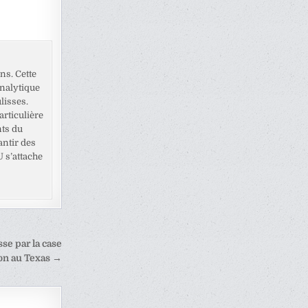
ns. Cette
analytique
lisses.
rticulière
nts du
antir des
U s’attache
se par la case
on au Texas →