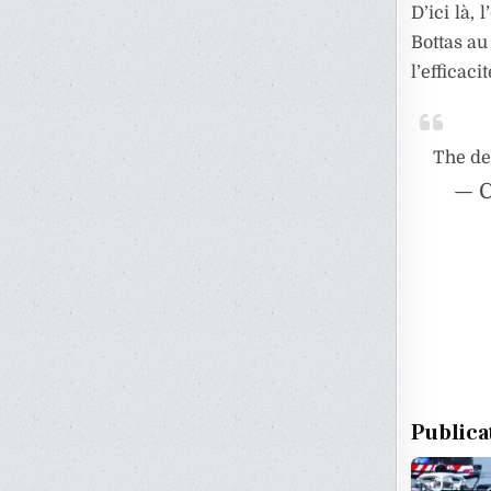
D’ici là, 
Bottas au
l’efficac
The de
— C
Publica