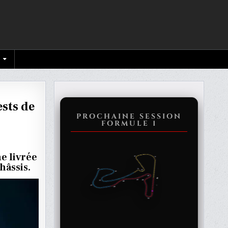
ests de
PROCHAINE SESSION
FORMULE 1
e livrée
RE
hâssis.
C
ONE