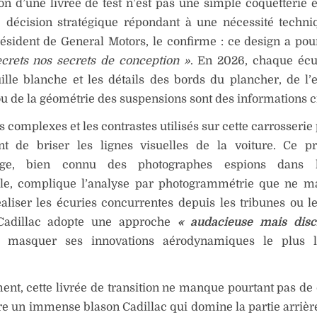
tion d’une livrée de test n’est pas une simple coquetterie 
 décision stratégique répondant à une nécessité techn
ésident de General Motors, le confirme : ce design a po
ecrets nos secrets de conception »
. En 2026, chaque écu
ille blanche et les détails des bords du plancher, de l’
u de la géométrie des suspensions sont des informations cr
s complexes et les contrastes utilisés sur cette carrosserie
nt de briser les lignes visuelles de la voiture. Ce p
age, bien connu des photographes espions dans l’
le, complique l’analyse par photogrammétrie que ne m
aliser les écuries concurrentes depuis les tribunes ou l
 Cadillac adopte une approche
« audacieuse mais disci
t masquer ses innovations aérodynamiques le plus 
ent, cette livrée de transition ne manque pourtant pas de 
re un immense blason Cadillac qui domine la partie arrièr