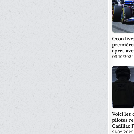
Ocon livr
première
après avo
09/10/2024
Voici les 
pilotes r
Cadillac F
21/02/2025