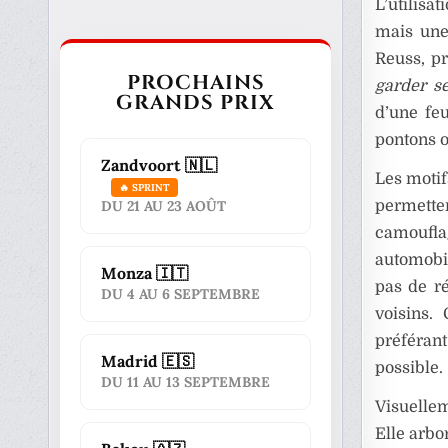
L’utilisa
mais une
Reuss, pr
PROCHAINS
garder s
GRANDS PRIX
d’une feu
pontons o
Zandvoort 🇳🇱
Les motif
🔥 SPRINT
DU 21 AU 23 AOÛT
permette
camoufl
automobi
Monza 🇮🇹
pas de ré
DU 4 AU 6 SEPTEMBRE
voisins.
préféran
Madrid 🇪🇸
possible.
DU 11 AU 13 SEPTEMBRE
Visuellem
Elle arbo