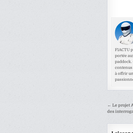
F1ACTU pr
portée au
paddock. C
contenus 
à offrir u
passionné
Naviga
← Le projet 
de
des interrog
l’articl