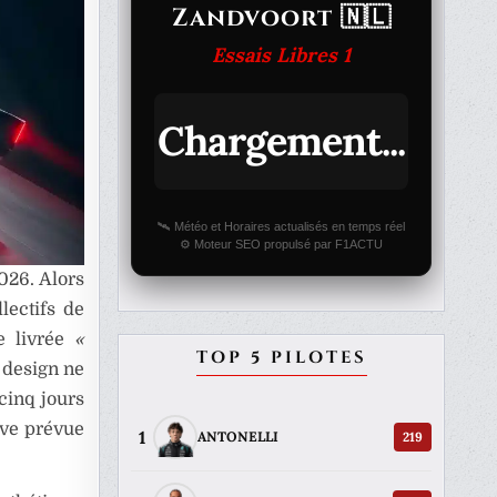
Zandvoort 🇳🇱
Essais Libres 1
Chargement...
🛰️ Météo et Horaires actualisés en temps réel
⚙️ Moteur SEO propulsé par F1ACTU
026. Alors
lectifs de
ne livrée
«
TOP 5 PILOTES
 design ne
 cinq jours
ive prévue
1
219
ANTONELLI