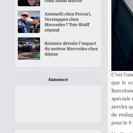
chez Aston Martin
Antonelli chez Ferrari,
Verstappen chez
Mercedes ? Toto Wolff
répond
Briatore dévoile l’impact
du moteur Mercedes chez
Alpine
C’est l’u
Annonce
que le co
Barcelon
spéciale t
servira q
de roulag
pour le 8 