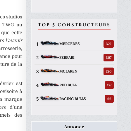
es studios
TOP 5 CONSTRUCTEURS
de TWG au
 que cette
s l’avenir
1
379
MERCEDES
rrosserie,
sance pour
2
307
FERRARI
ture de la
3
220
MCLAREN
évrier est
4
177
RED BULL
ovisoire à
5
66
RACING BULLS
 La marque
ors d’une
nnels des
Annonce