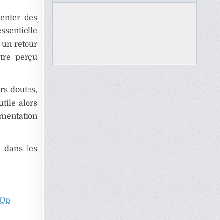
enter des
ssentielle
 un retour
tre perçu
rs doutes,
tile alors
ementation
r dans les
mQp