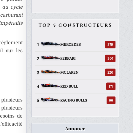
à du cycle
 carburant
mpératifs
TOP 5 CONSTRUCTEURS
 règlement
1
379
MERCEDES
l sur les
2
307
FERRARI
3
220
MCLAREN
4
177
RED BULL
5
 plusieurs
66
RACING BULLS
 plusieurs
besoins de
efficacité
Annonce