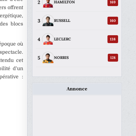
2
169
HAMILTON
ers offrent
ergétique,
3
160
RUSSELL
 des blocs
4
138
LECLERC
 époque où
pectacle.
5
128
NORRIS
tendu cet
ilité d’un
pérative :
Annonce