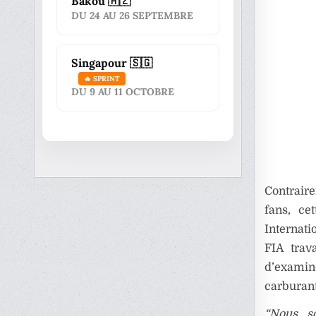
Bakou 🇦🇿
DU 24 AU 26 SEPTEMBRE
Singapour 🇸🇬
🔥 SPRINT
DU 9 AU 11 OCTOBRE
Contrair
fans, ce
Internat
FIA trav
d’examin
carburant
“Nous s