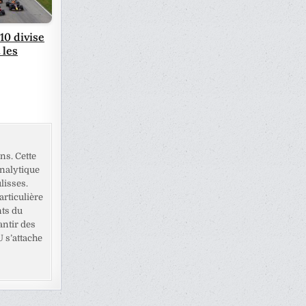
10 divise
 les
ns. Cette
analytique
lisses.
rticulière
nts du
antir des
U s’attache