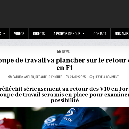
M
S
VIDÉOS
DIRECTS
A PROPOS DE NOUS
CONTACT
NOS AMIS
POSTED
NEWS
IN
upe de travail va plancher sur le retour
en F1
ON
PATRICK ANGLER, RÉDACTEUR EN CHEF
21/02/2025
LEAVE A COMMENT
UN
GROUPE
DE
 réfléchit sérieusement au retour des V10 en Fo
TRAVAIL
oupe de travail sera mis en place pour examiner
VA
PLANCH
possibilité
SUR
LE
RETOUR
DU
V10
EN
F1