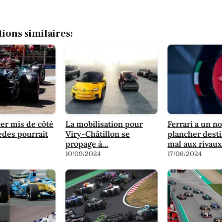
tions similaires:
er mis de côté
La mobilisation pour
Ferrari a un n
des pourrait
Viry-Châtillon se
plancher desti
propage à…
mal aux rivau
10/09/2024
17/06/2024