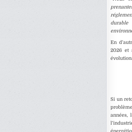
prenantes
réglemen
durable 
environne
En d’autr
2026 et 
évolution
Si un ret
problèmes
années, 
l’industr
énergétiq