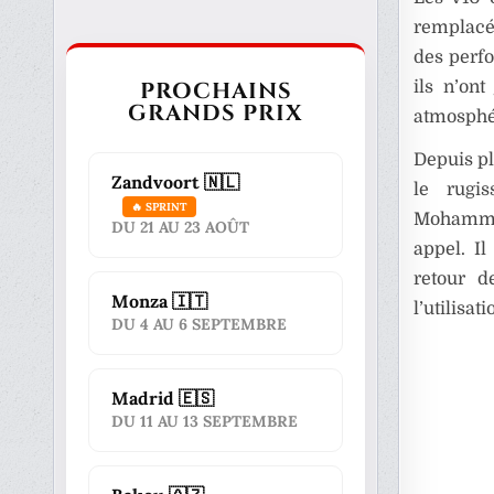
remplacés
des perfo
PROCHAINS
ils n’on
GRANDS PRIX
atmosphé
Depuis pl
Zandvoort 🇳🇱
le rugis
🔥 SPRINT
Mohammed
DU 21 AU 23 AOÛT
appel. I
retour d
Monza 🇮🇹
l’utilisa
DU 4 AU 6 SEPTEMBRE
Madrid 🇪🇸
DU 11 AU 13 SEPTEMBRE