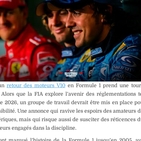
’un
retour des moteurs V10
en Formule 1 prend une tour
 Alors que la FIA explore l’avenir des réglementations 
e 2026, un groupe de travail devrait être mis en place po
sibilité. Une annonce qui ravive les espoirs des amateurs 
iques, mais qui risque aussi de susciter des réticences d
eurs engagés dans la discipline.
ont marqué l’histoire de la Formule 1 jusqu’en 2005, av