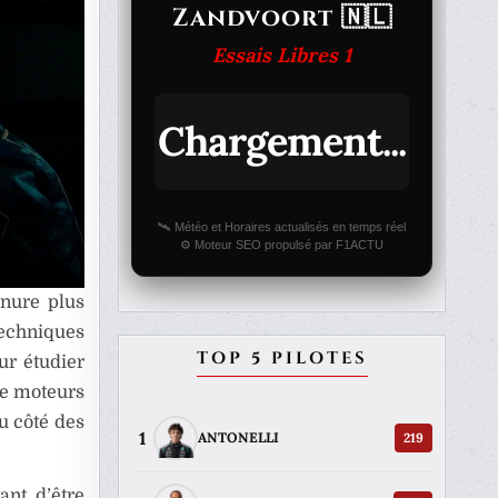
Zandvoort 🇳🇱
Essais Libres 1
Chargement...
🛰️ Météo et Horaires actualisés en temps réel
⚙️ Moteur SEO propulsé par F1ACTU
nure plus
techniques
TOP 5 PILOTES
ur étudier
de moteurs
u côté des
1
219
ANTONELLI
ant d’être