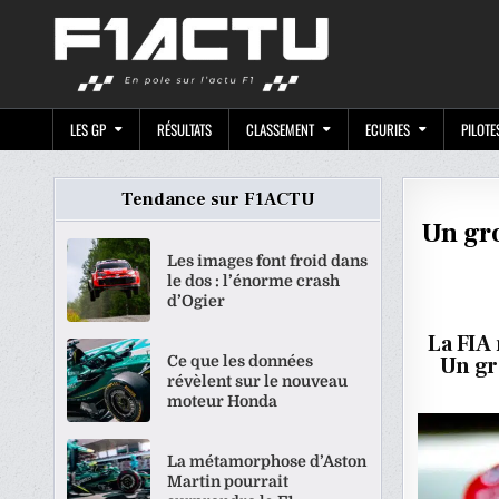
Skip
F1ACTU.CO
to
content
LES GP
RÉSULTATS
CLASSEMENT
ECURIES
PILOTE
Tendance sur F1ACTU
Un gro
Les images font froid dans
le dos : l’énorme crash
d’Ogier
La FIA
Ce que les données
Un gr
révèlent sur le nouveau
moteur Honda
La métamorphose d’Aston
Martin pourrait