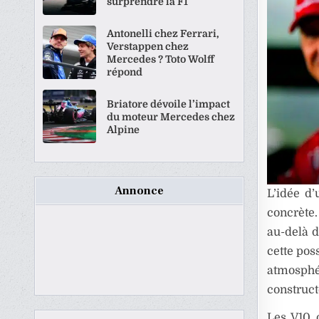
surprendre la F1
Antonelli chez Ferrari,
Verstappen chez
Mercedes ? Toto Wolff
répond
Briatore dévoile l’impact
du moteur Mercedes chez
Alpine
Annonce
L’idée d
concrète.
au-delà d
cette pos
atmosphér
construct
Les V10 