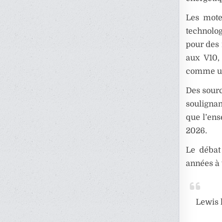
Les mote
technolog
pour des
aux V10,
comme un 
Des sourc
soulignan
que l’ens
2026.
Le débat 
années à 
Lewis 