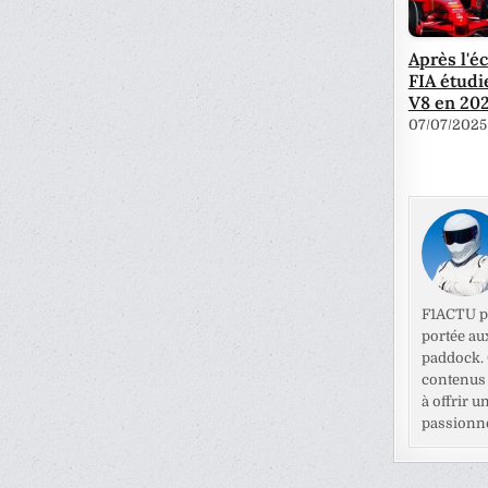
Après l'é
FIA étudi
V8 en 20
07/07/2025
F1ACTU pr
portée au
paddock. C
contenus 
à offrir u
passionné