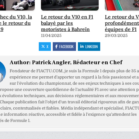
chec du V10, la
Le retour du V10 en F1
Le retour du V
e le retour du
balayé par les
profondément
29
motoristes à Bahreïn
équipes de F1
11/04/2025
29/03/2025
X
FACEBOOK
LINKEDIN
Author:
Patrick Angler, Rédacteur en Chef
Fondateur de F1ACTU.COM, je suis la Formule 1 depuis plus de 35 a
expérience me permet d’apporter un regard à la fois passionné et 
sur l’évolution du championnat, de ses enjeux techniques à ses cou
opose une couverture quotidienne de l’actualité F1 avec une attention pa
x évolutions techniques, aux décisions réglementaires et aux mouveme
haque publication fait l’objet d’un travail éditorial rigoureux afin de gar
clairs, contextualisés et fiables. Média indépendant et spécialisé, F1ACT
ne information réactive, accessible et fidèle à l’exigence qu’attendent les
s de Formule 1.