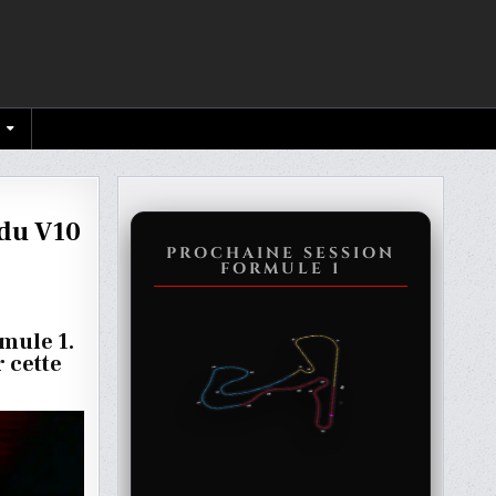
 du V10
PROCHAINE SESSION
FORMULE 1
rmule 1.
 cette
ER