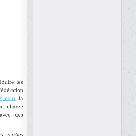
éduire les
Fédération
F1.com
, la
on chargé
 avec des
s parties