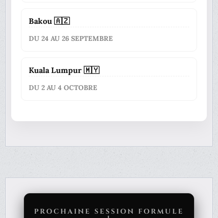
Bakou 🇦🇿
DU 24 AU 26 SEPTEMBRE
Kuala Lumpur 🇲🇾
DU 2 AU 4 OCTOBRE
PROCHAINE SESSION FORMULE