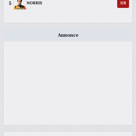
5
NORRIS
128
Annonce