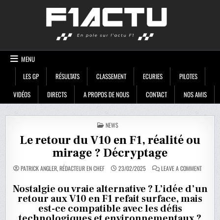
Skip
F1ACTU
to
content
MENU
LES GP
RÉSULTATS
CLASSEMENT
ECURIES
PILOTES
VIDÉOS
DIRECTS
A PROPOS DE NOUS
CONTACT
NOS AMIS
POSTED
NEWS
IN
Le retour du V10 en F1, réalité ou
mirage ? Décryptage
ON
PATRICK ANGLER, RÉDACTEUR EN CHEF
23/02/2025
LEAVE A COMMENT
LE
RETOUR
DU
Nostalgie ou vraie alternative ? L’idée d’un
V10
retour aux V10 en F1 refait surface, mais
EN
F1,
est-ce compatible avec les défis
RÉALITÉ
OU
technologiques et environnementaux ?