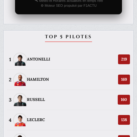
🛰️ Météo et Horaires actualisés en temps réel
⚙️ Moteur SEO propulsé par F1ACTU
TOP 5 PILOTES
1
ANTONELLI
219
2
HAMILTON
169
3
RUSSELL
160
4
LECLERC
138