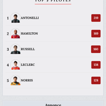
TOP 5 PILOTES
1
ANTONELLI
219
2
HAMILTON
169
3
RUSSELL
160
4
LECLERC
138
5
NORRIS
128
Annonce