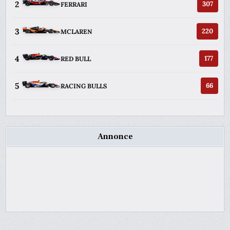
2
307
FERRARI
3
220
MCLAREN
4
177
RED BULL
5
66
RACING BULLS
Annonce