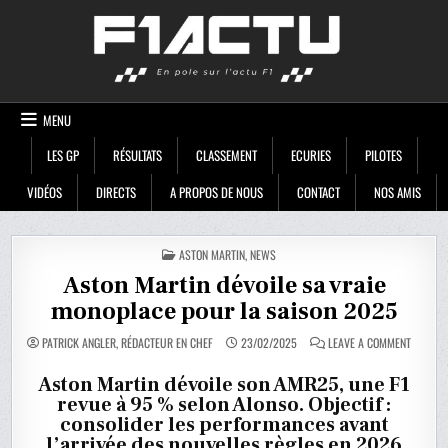
Skip
F1ACTU
to
content
MENU
LES GP
RÉSULTATS
CLASSEMENT
ECURIES
PILOTES
VIDÉOS
DIRECTS
A PROPOS DE NOUS
CONTACT
NOS AMIS
POSTED
ASTON MARTIN
,
NEWS
IN
Aston Martin dévoile sa vraie
monoplace pour la saison 2025
ON
PATRICK ANGLER, RÉDACTEUR EN CHEF
23/02/2025
LEAVE A COMMENT
ASTON
MARTIN
DÉVOILE
Aston Martin dévoile son AMR25, une F1
SA
revue à 95 % selon Alonso. Objectif :
VRAIE
MONOPL
consolider les performances avant
POUR
LA
l’arrivée des nouvelles règles en 2026