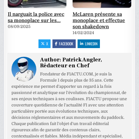
Il narguait la police avec
McLaren présente sa
sa monoplace sur les…
monoplace et effectue
son shakedown
08/09/2025
14/02/2024
X
FACEBOOK
LINKEDIN
Author:
Patrick Angler,
Rédacteur en Chef
Fondateur de F1ACTU.COM, je suis la
Formule 1 depuis plus de 35 ans. Cette
expérience me permet d’apporter un regard à la fois
passionné et analytique sur l’évolution du championnat, de
ses enjeux techniques à ses coulisses. F1ACTU propose une
couverture quotidienne de l’actualité F1 avec une attention
particulière portée aux évolutions techniques, aux
décisions réglementaires et aux mouvements du paddock.
Chaque publication fait l’objet d’un travail éditorial
rigoureux afin de garantir des contenus clairs,
contextualisés et fiables. Média indépendant et spécialisé,