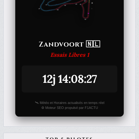
Zandvoort 🇳🇱
Essais Libres 1
12j 14:08:27
🛰️ Météo et Horaires actualisés en temps réel
⚙️ Moteur SEO propulsé par F1ACTU