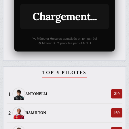
Chargement...
🛰️ Météo et Horaires actualisés en temps réel
⚙️ Moteur SEO propulsé par F1ACTU
TOP 5 PILOTES
1
ANTONELLI
219
2
HAMILTON
169