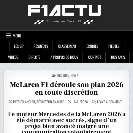
Skip
F1ACTU
to
content
MENU
LES GP
RÉSULTATS
CLASSEMENT
ECURIES
PILOTES
VIDÉOS
DIRECTS
A PROPOS DE NOUS
CONTACT
NOS AMIS
POSTED
MCLAREN
,
NEWS
IN
McLaren F1 déroule son plan 2026
en toute discrétion
ON
PATRICK ANGLER, RÉDACTEUR EN CHEF
17/01/2026
LEAVE A COMMENT
MCLARE
F1
DÉROUL
Le moteur Mercedes de la McLaren 2026 a
SON
été démarré avec succès, signe d’un
PLAN
2026
projet bien avancé malgré une
EN
TOUTE
communication volontairement