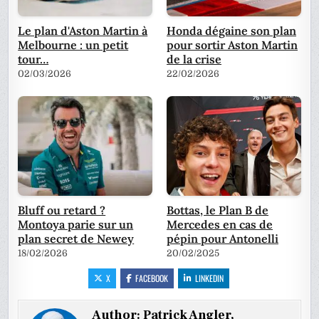
Le plan d'Aston Martin à
Honda dégaine son plan
Melbourne : un petit
pour sortir Aston Martin
tour…
de la crise
02/03/2026
22/02/2026
Bluff ou retard ?
Bottas, le Plan B de
Montoya parie sur un
Mercedes en cas de
plan secret de Newey
pépin pour Antonelli
18/02/2026
20/02/2025
X
FACEBOOK
LINKEDIN
Author:
Patrick Angler,