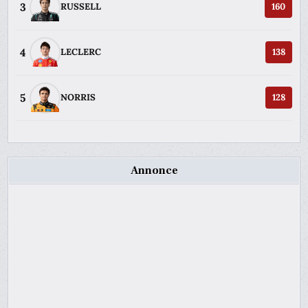
3
RUSSELL
160
4
LECLERC
138
5
NORRIS
128
Annonce