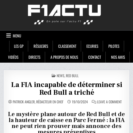
Skip
F1ACTU
to
content
MENU
LES GP
RÉSULTATS
CLASSEMENT
ECURIES
PILOTES
VIDÉOS
DIRECTS
A PROPOS DE NOUS
CONTACT
NOS AMIS
POSTED
NEWS
,
RED BULL
IN
La FIA incapable de déterminer si
Red Bull a triché
ON
PATRICK ANGLER, RÉDACTEUR EN CHEF
19/10/2024
LEAVE A COMMENT
LA
FIA
INCAPAB
Le mystère plane autour de Red Bull et de
DE
la hauteur de caisse en Parc Fermé : la FIA
DÉTERMI
SI
ne peut rien prouver mais annonce des
RED
BULL
mesures préventives