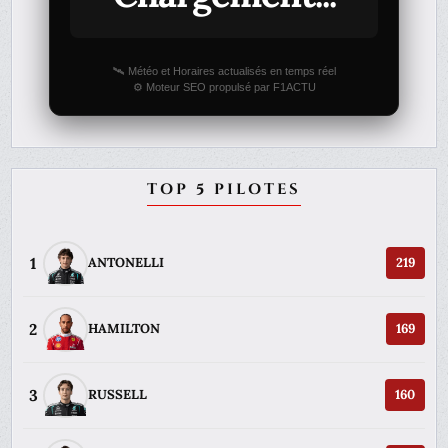
🛰️ Météo et Horaires actualisés en temps réel
⚙️ Moteur SEO propulsé par F1ACTU
TOP 5 PILOTES
1
ANTONELLI
219
2
HAMILTON
169
3
RUSSELL
160