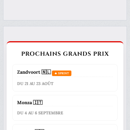
PROCHAINS GRANDS PRIX
Zandvoort 🇳🇱
🔥 SPRINT
DU 21 AU 23 AOÛT
Monza 🇮🇹
DU 4 AU 6 SEPTEMBRE