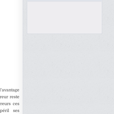
l’avantage
reur reste
rreurs ces
péril ses