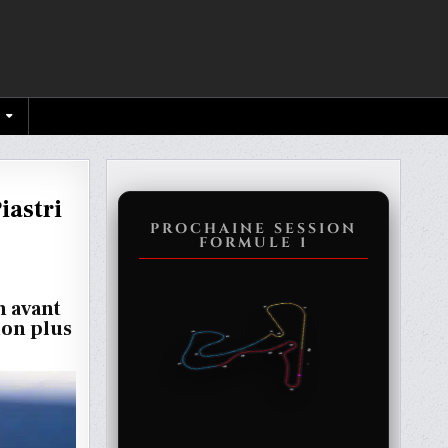
iastri
PROCHAINE SESSION
FORMULE 1
OI
n avant
ion plus
URE
E