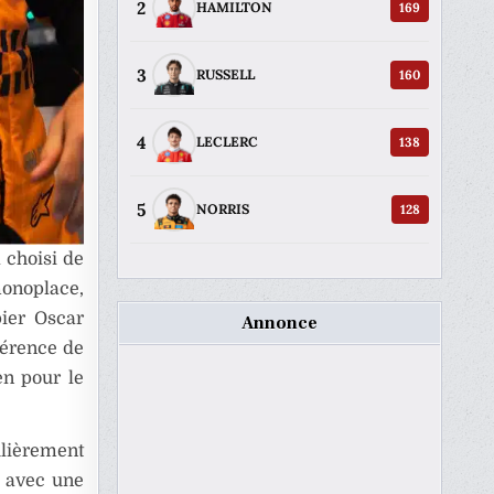
2
169
HAMILTON
3
160
RUSSELL
4
138
LECLERC
5
128
NORRIS
 choisi de
monoplace,
pier Oscar
Annonce
fférence de
en pour le
lièrement
s avec une