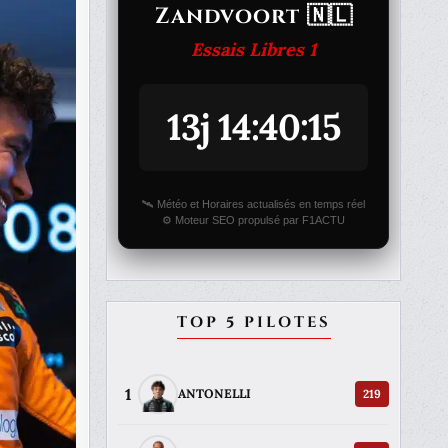
Zandvoort 🇳🇱
Essais Libres 1
13j 14:40:15
🛰️ Météo et Horaires actualisés en temps réel
⚙️ Moteur SEO propulsé par F1ACTU
TOP 5 PILOTES
1
219
ANTONELLI