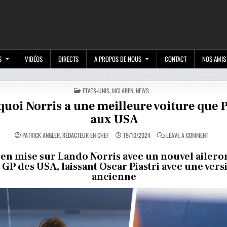
M
S
VIDÉOS
DIRECTS
A PROPOS DE NOUS
CONTACT
NOS AMIS
POSTED
ETATS-UNIS
,
MCLAREN
,
NEWS
IN
uoi Norris a une meilleure voiture que P
aux USA
ON
PATRICK ANGLER, RÉDACTEUR EN CHEF
19/10/2024
LEAVE A COMMENT
POURQU
NORRIS
A
en mise sur Lando Norris avec un nouvel ailero
UNE
 GP des USA, laissant Oscar Piastri avec une vers
MEILLE
VOITUR
ancienne
QUE
PIASTRI
AUX
USA