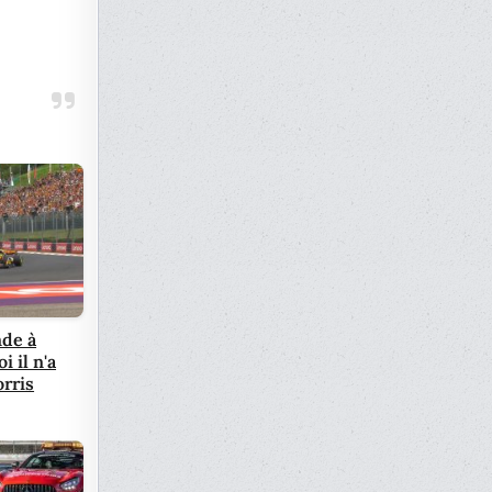
de à
i il n'a
rris