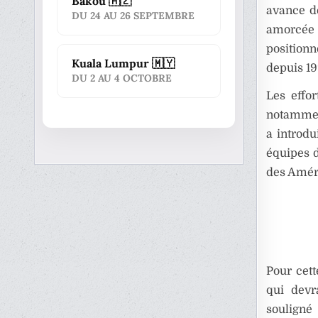
Bakou 🇦🇿
avance de
DU 24 AU 26 SEPTEMBRE
amorcée d
positionn
Kuala Lumpur 🇲🇾
depuis 19
DU 2 AU 4 OCTOBRE
Les effor
notammen
a introdu
équipes d
des Améri
Pour cett
qui devr
souligné