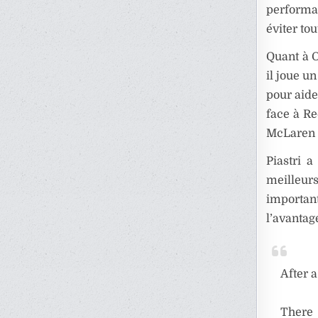
performan
éviter tou
Quant à O
il joue u
pour aide
face à Re
McLaren e
Piastri a
meilleurs
important
l’avantag
After a
There