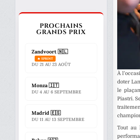
PROCHAINS
GRANDS PRIX
Zandvoort 🇳🇱
🔥 SPRINT
DU 21 AU 23 AOÛT
À l’occa
doter Lan
Monza 🇮🇹
le plaça
DU 4 AU 6 SEPTEMBRE
Piastri. 
traitemen
Madrid 🇪🇸
champion
DU 11 AU 13 SEPTEMBRE
Tout au 
performa