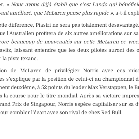
r.
« Nous avons déjà établi que c’est Lando qui bénéfici
vant amélioré, que McLaren pense plus rapide »
, a-t-il exp
tte différence, Piastri ne sera pas totalement désavantagé.
ue l’Australien profitera de six autres améliorations sur sa
ncore beaucoup de nouveautés sur cette McLaren ce wee
avitz, laissant entendre que les deux pilotes auront des o
r la piste texane.
ion de McLaren de privilégier Norris avec ces mis
es s’explique par la position de celui-ci au championnat de
ent deuxième, à 52 points du leader Max Verstappen, le B
s la course pour le titre mondial. Après sa victoire impre
rand Prix de Singapour, Norris espère capitaliser sur sa
pour combler l’écart avec son rival de chez Red Bull.