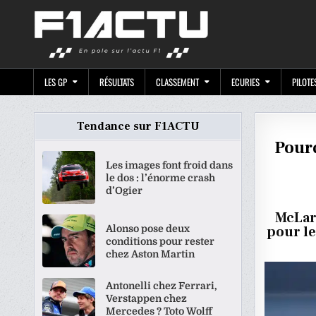
Skip
F1ACTU.CO
to
content
LES GP
RÉSULTATS
CLASSEMENT
ECURIES
PILOTE
Tendance sur F1ACTU
Pourq
Les images font froid dans
le dos : l’énorme crash
d’Ogier
McLar
Alonso pose deux
pour le
conditions pour rester
chez Aston Martin
Antonelli chez Ferrari,
Verstappen chez
Mercedes ? Toto Wolff