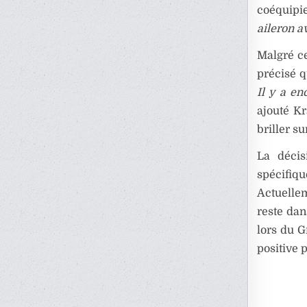
coéquipie
aileron a
Malgré ce
précisé q
Il y a e
ajouté Kr
briller su
La décis
spécifiqu
Actuellem
reste dan
lors du G
positive 