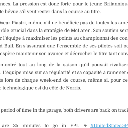
ces. La pression est donc forte pour le jeune Britannique
te bévue s’il veut rester dans la course au titre.
scar Piastri, même s’il ne bénéficie pas de toutes les amél
n rôle crucial dans la stratégie de McLaren. Son soutien ser
r l’équipe à maximiser les points au championnat des con
d Bull. En s’assurant que l’ensemble de ses pilotes soit p
spère maintenir son avance et décrocher le titre tant conv
 montré tout au long de la saison qu’il pouvait rivalise
. L’équipe mise sur sa régularité et sa capacité à ramener 
s lors de chaque week-end de course, même si, pour cett
e technologique est du côté de Norris.
 period of time in the garage, both drivers are back on trac
 are 25 minutes to go in FP1. 👊
#UnitedStatesGP