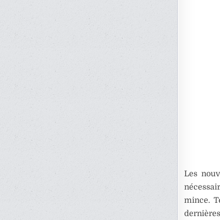
Les nouv
nécessai
mince. T
dernièr