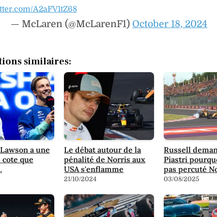
itter.com/A2aFV1tZ68
— McLaren (@McLarenF1)
October 18, 2024
tions similaires:
 Lawson a une
Le débat autour de la
Russell deman
 cote que
pénalité de Norris aux
Piastri pourquo
…
USA s'enflamme
pas percuté No
21/10/2024
03/08/2025