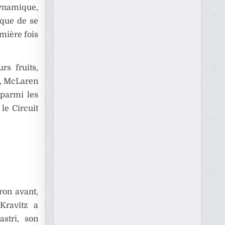
dynamique,
ique de se
mière fois
rs fruits,
e, McLaren
 parmi les
 le Circuit
ron avant,
Kravitz a
stri, son