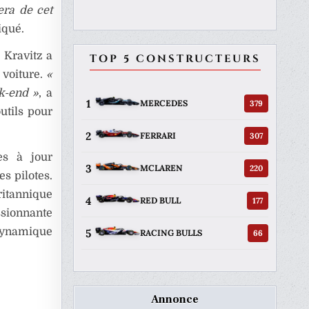
era de cet
liqué.
 Kravitz a
TOP 5 CONSTRUCTEURS
 voiture.
«
k-end »
, a
1
379
MERCEDES
utils pour
2
307
FERRARI
es à jour
3
220
MCLAREN
s pilotes.
ritannique
4
177
RED BULL
ssionnante
 dynamique
5
66
RACING BULLS
Annonce