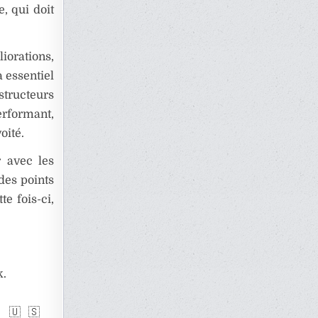
, qui doit
iorations,
a essentiel
structeurs
erformant,
oité.
r avec les
des points
e fois-ci,
k.
🇺🇸