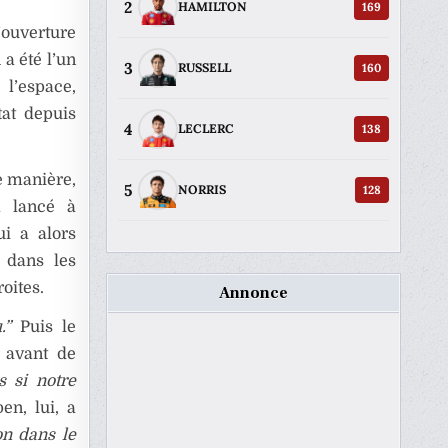
2
169
HAMILTON
’ouverture
 a été l’un
3
160
RUSSELL
 l’espace,
tat depuis
4
138
LECLERC
e manière,
5
128
NORRIS
a lancé à
i a alors
t dans les
oites.
Annonce
.”
Puis le
, avant de
s si notre
en, lui, a
on dans le