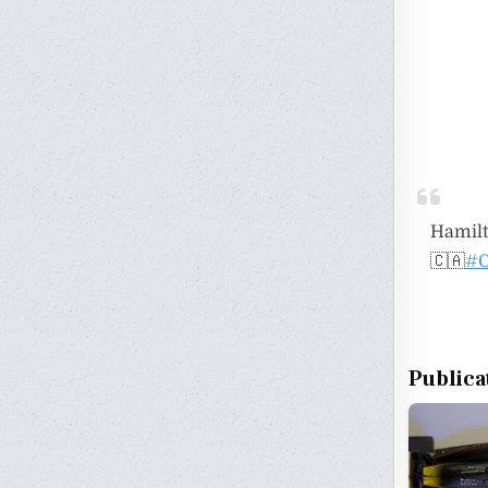
Hamilt
🇨🇦
#C
Publica