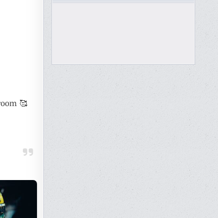
 room 🥰