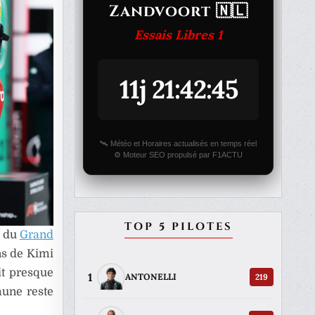
Zandvoort 🇳🇱
Essais Libres 1
11j 21:42:45
🛰️ Météo et Horaires actualisés en temps réel
⚙️ Moteur SEO propulsé par F1ACTU
TOP 5 PILOTES
s du
Grand
ns de Kimi
it presque
1
219
ANTONELLI
mune reste