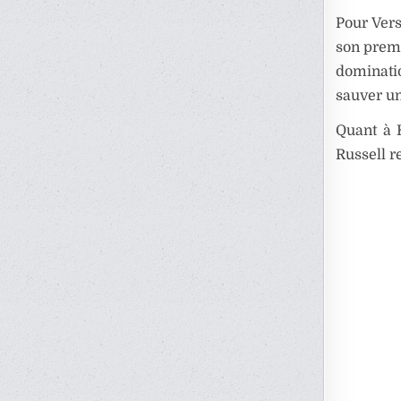
Pour Ver
son premi
dominatio
sauver un
Quant à 
Russell r