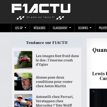
Skip
F1ACTU.CO
to
content
LES GP
RÉSULTATS
CLASSEMENT
ECURIES
PILOTE
Tendance sur F1ACTU
Quand
Les images font froid dans
le dos : l’énorme crash
d’Ogier
Lewis 
Alonso pose deux
Can
conditions pour rester
chez Aston Martin
Antonelli chez Ferrari,
Verstappen chez
Mercedes ? Toto Wolff