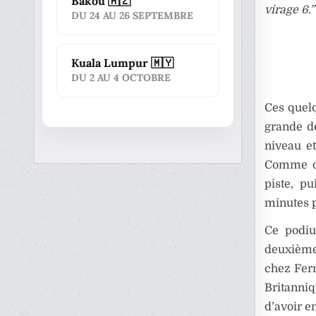
Bakou 🇦🇿
virage 6.”
DU 24 AU 26 SEPTEMBRE
Kuala Lumpur 🇲🇾
DU 2 AU 4 OCTOBRE
Ces quelq
grande dé
niveau et
Comme de
piste, pu
minutes p
Ce podiu
deuxième 
chez Ferr
Britanniq
d’avoir e