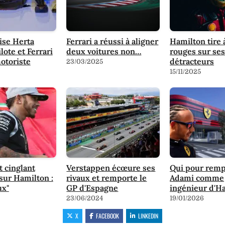
vise Herta
Ferrari a réussi à aligner
Hamilton tire 
ote et Ferrari
deux voitures non…
rouges sur ses
toriste
détracteurs
23/03/2025
15/11/2025
t cinglant
Verstappen écœure ses
Qui pour remp
sur Hamilton :
rivaux et remporte le
Adami comme
ux"
GP d'Espagne
ingénieur d'H
23/06/2024
19/01/2026
X
FACEBOOK
LINKEDIN