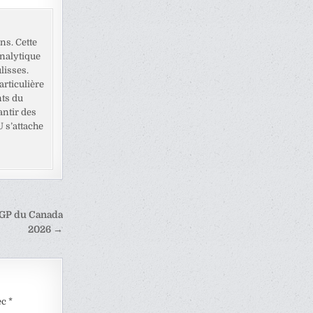
ns. Cette
analytique
lisses.
rticulière
nts du
antir des
U s’attache
 GP du Canada
2026 →
ec
*