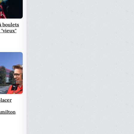
à boulets
 "vieux"
lacer
amilton