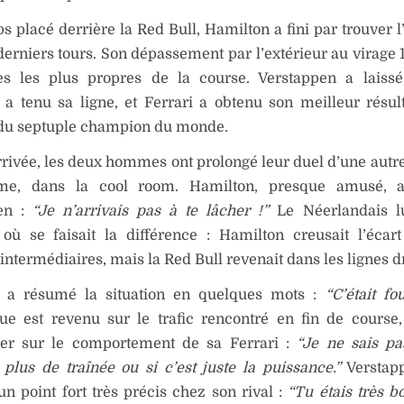
 placé derrière la Red Bull, Hamilton a fini par trouver l
derniers tours. Son dépassement par l’extérieur au virage 1
es les plus propres de la course. Verstappen a laissé
a tenu sa ligne, et Ferrari a obtenu son meilleur résul
e du septuple champion du monde.
rrivée, les deux hommes ont prolongé leur duel d’une autr
lme, dans la cool room. Hamilton, presque amusé, 
en :
“Je n’arrivais pas à te lâcher !”
Le Néerlandais lu
 où se faisait la différence : Hamilton creusait l’écar
intermédiaires, mais la Red Bull revenait dans les lignes dr
 a résumé la situation en quelques mots :
“C’était fou
que est revenu sur le trafic rencontré en fin de course
oger sur le comportement de sa Ferrari :
“Je ne sais pa
 plus de traînée ou si c’est juste la puissance.”
Verstapp
n point fort très précis chez son rival :
“Tu étais très b