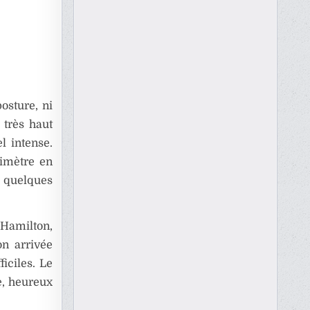
osture, ni
 très haut
l intense.
imètre en
e quelques
Hamilton,
on arrivée
iciles. Le
e, heureux