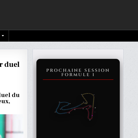
r duel
PROCHAINE SESSION
FORMULE 1
ON
duel du
PPEN
eux,
ENT