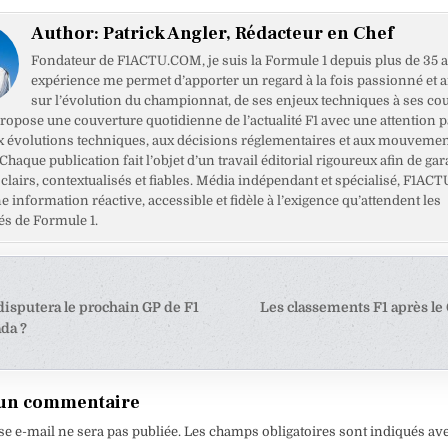
Author:
Patrick Angler, Rédacteur en Chef
Fondateur de F1ACTU.COM, je suis la Formule 1 depuis plus de 35 a
expérience me permet d’apporter un regard à la fois passionné et 
sur l’évolution du championnat, de ses enjeux techniques à ses cou
opose une couverture quotidienne de l’actualité F1 avec une attention pa
x évolutions techniques, aux décisions réglementaires et aux mouveme
haque publication fait l’objet d’un travail éditorial rigoureux afin de gar
clairs, contextualisés et fiables. Média indépendant et spécialisé, F1ACT
ne information réactive, accessible et fidèle à l’exigence qu’attendent les
s de Formule 1.
tion
isputera le prochain GP de F1
Les classements F1 après le
da ?
e
 un commentaire
se e-mail ne sera pas publiée.
Les champs obligatoires sont indiqués av