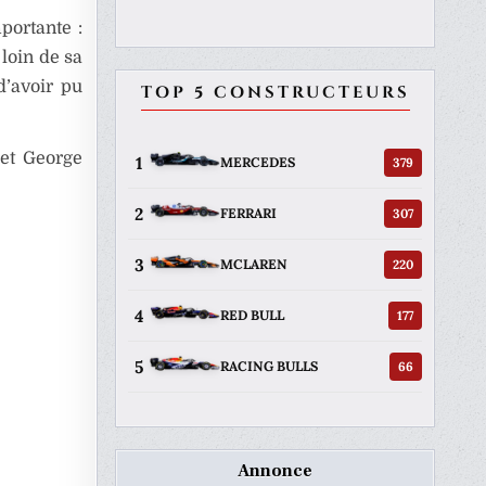
portante :
loin de sa
d’avoir pu
TOP 5 CONSTRUCTEURS
 et George
1
379
MERCEDES
2
307
FERRARI
3
220
MCLAREN
4
177
RED BULL
5
66
RACING BULLS
Annonce