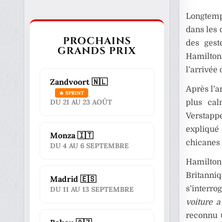
Longtemps
dans les 
PROCHAINS
des gest
GRANDS PRIX
Hamilton 
l’arrivé
Zandvoort 🇳🇱
Après l’a
🔥 SPRINT
DU 21 AU 23 AOÛT
plus ca
Verstapp
expliqué
Monza 🇮🇹
chicanes 
DU 4 AU 6 SEPTEMBRE
Hamilton
Britanni
Madrid 🇪🇸
s’interr
DU 11 AU 13 SEPTEMBRE
voiture a
reconnu u