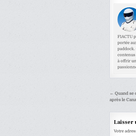
F1ACTU pr
portée au
paddock. C
contenus 
à offrir u
passionné
Naviga
← Quand se d
de
après le Cana
l’articl
Laisser
Votre adres