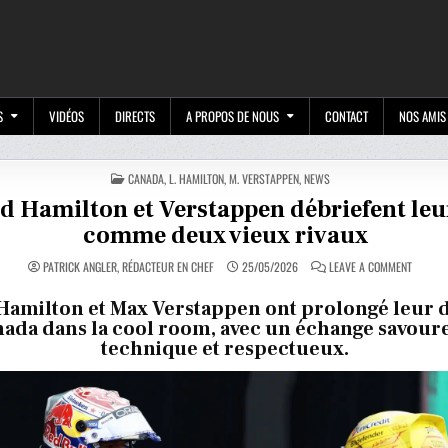
M
S
VIDÉOS
DIRECTS
A PROPOS DE NOUS
CONTACT
NOS AMIS
POSTED
CANADA
,
L. HAMILTON
,
M. VERSTAPPEN
,
NEWS
IN
 Hamilton et Verstappen débriefent leu
comme deux vieux rivaux
ON
PATRICK ANGLER, RÉDACTEUR EN CHEF
25/05/2026
LEAVE A COMMENT
QUAND
HAMILT
ET
Hamilton et Max Verstappen ont prolongé leur 
VERSTA
ada dans la cool room, avec un échange savour
DÉBRIEF
LEUR
technique et respectueux.
DUEL
COMME
DEUX
VIEUX
RIVAUX