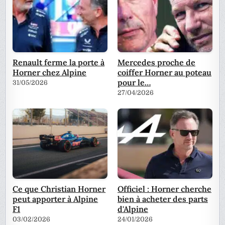
Renault ferme la porte à
Mercedes proche de
Horner chez Alpine
coiffer Horner au poteau
pour le…
31/05/2026
27/04/2026
Ce que Christian Horner
Officiel : Horner cherche
peut apporter à Alpine
bien à acheter des parts
F1
d'Alpine
03/02/2026
24/01/2026