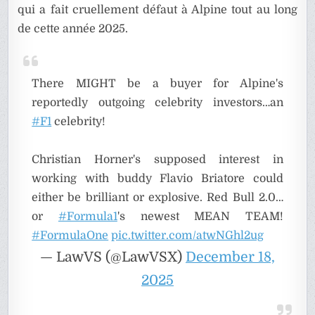
qui a fait cruellement défaut à Alpine tout au long
de cette année 2025.
There MIGHT be a buyer for Alpine's
reportedly outgoing celebrity investors…an
#F1
celebrity!
Christian Horner's supposed interest in
working with buddy Flavio Briatore could
either be brilliant or explosive. Red Bull 2.0…
or
#Formula1
's newest MEAN TEAM!
#FormulaOne
pic.twitter.com/atwNGhl2ug
— LawVS (@LawVSX)
December 18,
2025