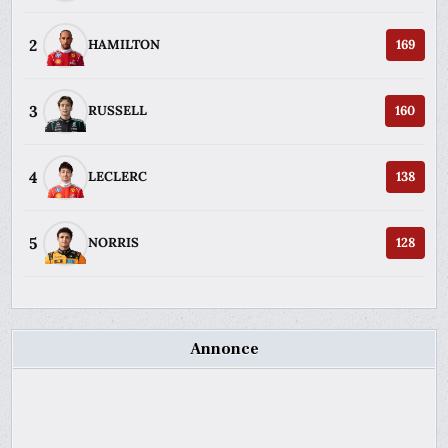
2
HAMILTON
169
3
RUSSELL
160
4
LECLERC
138
5
NORRIS
128
Annonce