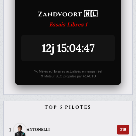
Zandvoort 🇳🇱
Essais Libres 1
12j 15:04:47
🛰️ Météo et Horaires actualisés en temps réel
⚙️ Moteur SEO propulsé par F1ACTU
TOP 5 PILOTES
1
ANTONELLI
219