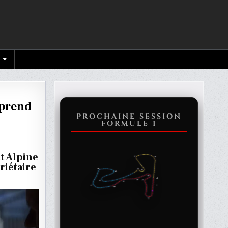
 prend
PROCHAINE SESSION
FORMULE 1
VE
ER
it Alpine
riétaire