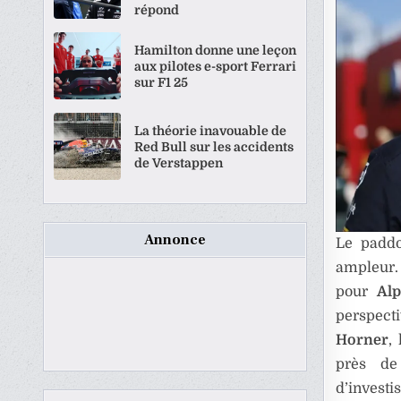
répond
Hamilton donne une leçon
aux pilotes e-sport Ferrari
sur F1 25
La théorie inavouable de
Red Bull sur les accidents
de Verstappen
Annonce
Le paddo
ampleur. 
pour
Alp
perspect
Horner
,
près de
d’invest