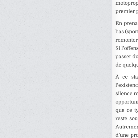
motopropu
premier p
En prenan
bas (spor
remonter
Si l’offe
passer du
de quelq
À ce sta
l’existen
silence r
opportuni
que ce ty
reste sou
Autrement
d’une pro