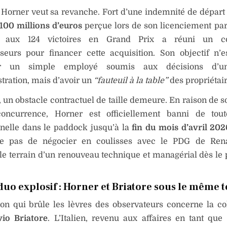
 Horner veut sa revanche. Fort d’une indemnité de départ
100 millions d’euros
perçue lors de son licenciement par
 aux 124 victoires en Grand Prix a réuni un co
sseurs pour financer cette acquisition. Son objectif n’
ir un simple employé soumis aux décisions d’un
tration, mais d’avoir un
“fauteuil à la table”
des propriétair
, un obstacle contractuel de taille demeure. En raison de s
oncurrence, Horner est officiellement banni de toute
nelle dans le paddock jusqu’à la
fin du mois d’avril 202
e pas de négocier en coulisses avec le PDG de Rena
le terrain d’un renouveau technique et managérial dès le
duo explosif : Horner et Briatore sous le même to
on qui brûle les lèvres des observateurs concerne la co
vio Briatore
. L’Italien, revenu aux affaires en tant que 