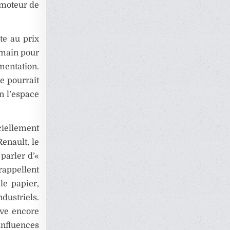
 moteur de
te au prix
 main pour
mentation.
ne pourrait
n l’espace
iellement
enault, le
 parler d’«
rappellent
le papier,
dustriels.
ève encore
influences