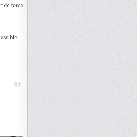
rt de force
possible