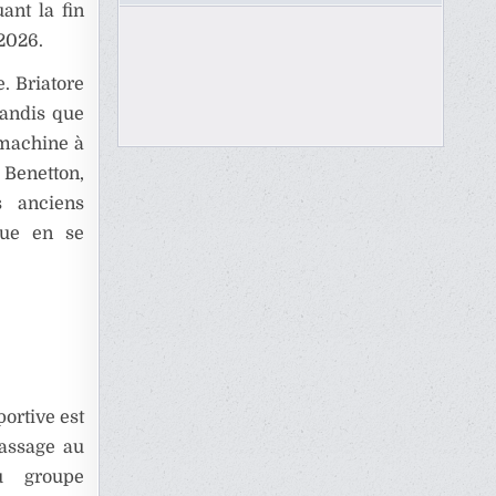
ant la fin
2026.
e. Briatore
tandis que
 machine à
 Benetton,
s anciens
que en se
ortive est
passage au
u groupe