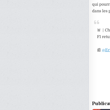
qui pourr
dans les 
🚨 | C
F1 retu
📰
@Er
Publica