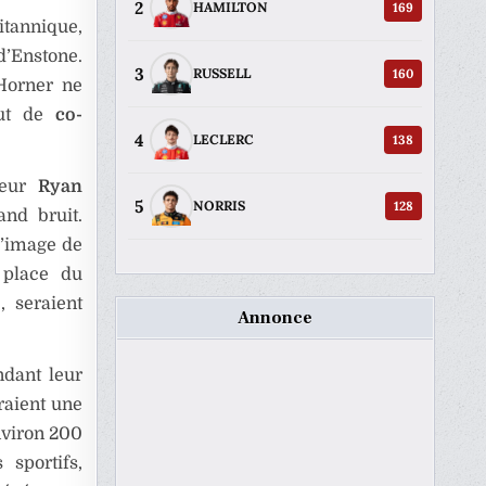
2
169
HAMILTON
ritannique,
 d’Enstone.
3
160
RUSSELL
 Horner ne
tut de
co-
4
138
LECLERC
teur
Ryan
5
128
NORRIS
and bruit.
l’image de
 place du
, seraient
Annonce
ndant leur
raient une
nviron 200
 sportifs,