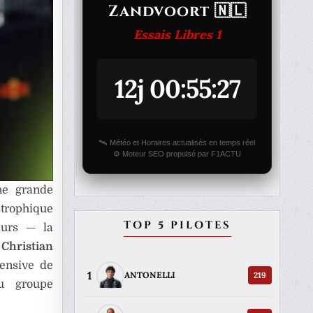
Zandvoort 🇳🇱
Essais Libres 1
12j 00:55:27
🛰️ Météo et Horaires actualisés en temps réel
⚙️ Moteur SEO propulsé par F1ACTU
ne grande
strophique
TOP 5 PILOTES
eurs — la
.
Christian
fensive de
1
219
ANTONELLI
u groupe