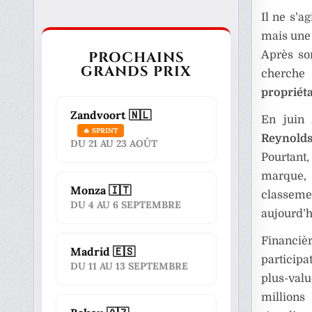
Il ne s’a
mais une 
PROCHAINS
Après so
GRANDS PRIX
cherche 
propriéta
Zandvoort 🇳🇱
En juin 
🔥 SPRINT
Reynold
DU 21 AU 23 AOÛT
Pourtant,
marque, 
Monza 🇮🇹
classemen
DU 4 AU 6 SEPTEMBRE
aujourd’
Financiè
Madrid 🇪🇸
participa
DU 11 AU 13 SEPTEMBRE
plus-valu
millions