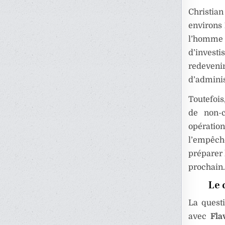
Christian
environs
l’homme
d’investi
redeven
d’adminis
Toutefois
de non-c
opération
l’empêch
préparer 
prochain.
Le 
La questi
avec
Fla