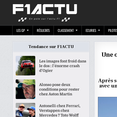
Skip
F1ACTU.CO
to
content
LES GP
RÉSULTATS
CLASSEMENT
ECURIES
PILOTE
Tendance sur F1ACTU
Une o
Les images font froid dans
le dos : l’énorme crash
d’Ogier
Après s
Alonso pose deux
avec un
conditions pour rester
chez Aston Martin
Antonelli chez Ferrari,
Verstappen chez
Mercedes ? Toto Wolff