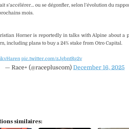
ait s’accélérer… ou se dégonfler, selon l’évolution du rappo
prochains mois.
hristian Horner is reportedly in talks with Alpine about a 
rn, including plans to buy a 24% stake from Otro Capital.
ikvHaren
pic.twitter.com/zJgbntRg2v
— Race+ (@racepluscom)
December 16, 2025
tions similaires: