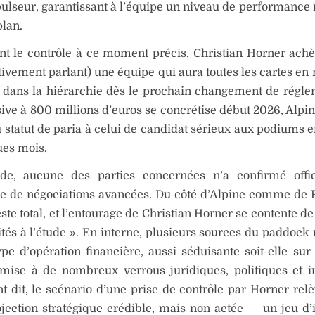
lseur, garantissant à l’équipe un niveau de performance
lan.
t le contrôle à ce moment précis, Christian Horner achè
tivement parlant) une équipe qui aura toutes les cartes en
 dans la hiérarchie dès le prochain changement de régle
nsive à 800 millions d’euros se concrétise début 2026, Alpi
 statut de paria à celui de candidat sérieux aux podiums e
ues mois.
de, aucune des parties concernées n’a confirmé offic
ce de négociations avancées. Du côté d’Alpine comme de R
este total, et l’entourage de Christian Horner se contente de
tés à l’étude ». En interne, plusieurs sources du paddock 
pe d’opération financière, aussi séduisante soit-elle sur 
mise à de nombreux verrous juridiques, politiques et in
 dit, le scénario d’une prise de contrôle par Horner rel
jection stratégique crédible, mais non actée — un jeu d’