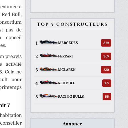
 estimée à
 Red Bull,
nsortium
TOP 5 CONSTRUCTEURS
est pas de
 conseil
1
379
MERCEDES
es.
2
307
FERRARI
on préavis
 activité
3
220
MCLAREN
6
. Cela ne
ult, pour
4
177
RED BULL
 printemps
5
66
RACING BULLS
it ?
habitation
conseiller
Annonce