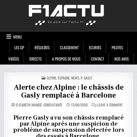
Skip
F1ACTU
to
content
MENU
LES GP
RÉSULTATS
CLASSEMENT
ECURIES
PILOTES
VIDÉOS
DIRECTS
A PROPOS DE NOUS
CONTACT
NOS AMIS
POSTED
ALPINE
,
ESPAGNE
,
NEWS
,
P. GASLY
IN
Alerte chez Alpine : le châssis de
Gasly remplacé à Barcelone
ON
ELISABETH MAINGÉ, CONSULTANTE
13/06/2026
LEAVE A COMMENT
ALERTE
CHEZ
ALPINE
Pierre Gasly a vu son châssis remplacé
:
par Alpine après une suspicion de
LE
CHÂSSIS
problème de suspension détectée lors
DE
GASLY
des essais à Barcelone.