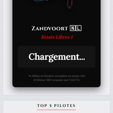
Zandvoort 🇳🇱
Essais Libres 1
Chargement...
🛰️ Météo et Horaires actualisés en temps réel
⚙️ Moteur SEO propulsé par F1ACTU
TOP 5 PILOTES