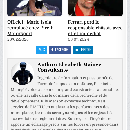
Officiel : Mario Isola
Ferrari perd le
remplacé chez Pirelli
responsable châssis avec
Motorsport
effet immédiat
26/02/2026
08/07/2024
X
FACEBOOK
LINKEDIN
Author:
Elisabeth Maingé,
Consultante
Ingénieure de formation et passionnée de
Formule 1 depuis son enfance, Élisabeth
Maingé évolue au sein d’un grand constructeur automobile,
où elle travaille dans le domaine de la recherche et du
développement. Elle met son expertise technique au
service de F1ACTU en analysant les performances des
monoplaces, les choix aérodynamiques et les enjeux liés
aux évolutions réglementaires. Son regard d’ingénieure
apporte un éclairage précis sur les forces en présence dans