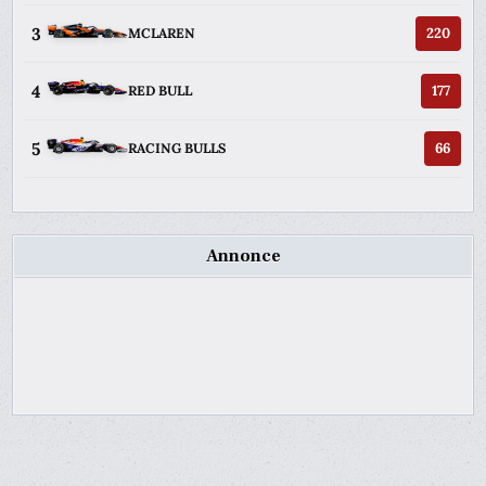
3
220
MCLAREN
4
177
RED BULL
5
66
RACING BULLS
Annonce