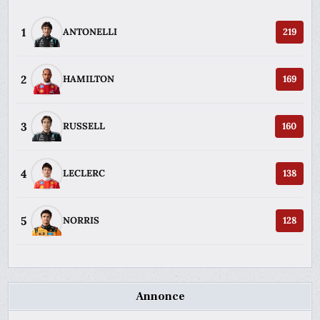
1
ANTONELLI
219
2
HAMILTON
169
3
RUSSELL
160
4
LECLERC
138
5
NORRIS
128
Annonce