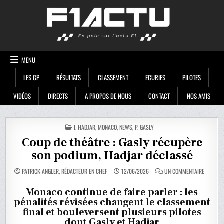
Skip
F1ACTU
to
content
MENU
LES GP
RÉSULTATS
CLASSEMENT
ECURIES
PILOTES
VIDÉOS
DIRECTS
A PROPOS DE NOUS
CONTACT
NOS AMIS
POSTED
I. HADJAR
,
MONACO
,
NEWS
,
P. GASLY
IN
Coup de théâtre : Gasly récupère
son podium, Hadjar déclassé
SUR
PATRICK ANGLER, RÉDACTEUR EN CHEF
12/06/2026
UN COMMENTAIRE
COUP
DE
THÉÂTRE
Monaco continue de faire parler : les
:
pénalités révisées changent le classement
GASLY
RÉCUPÈ
final et bouleversent plusieurs pilotes
SON
PODIUM,
dont Gasly et Hadjar