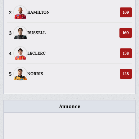
2
HAMILTON
169
3
RUSSELL
160
4
LECLERC
138
5
NORRIS
128
Annonce