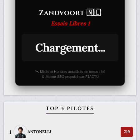
Zandvoort 🇳🇱
Essais Libres 1
Chargement...
🛰️ Météo et Horaires actualisés en temps réel
⚙️ Moteur SEO propulsé par F1ACTU
TOP 5 PILOTES
1
ANTONELLI
219