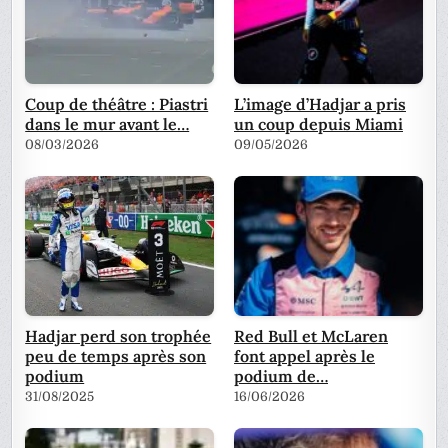
Coup de théâtre : Piastri
L’image d’Hadjar a pris
dans le mur avant le…
un coup depuis Miami
08/03/2026
09/05/2026
Hadjar perd son trophée
Red Bull et McLaren
peu de temps après son
font appel après le
podium
podium de…
31/08/2025
16/06/2026