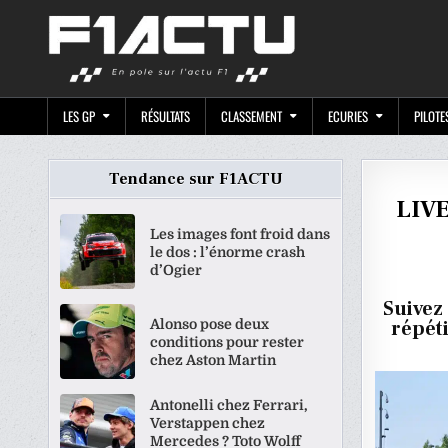
Skip
F1ACTU.CO
to
content
LES GP
RÉSULTATS
CLASSEMENT
ECURIES
PILOTE
Tendance sur F1ACTU
LIVE
Les images font froid dans
le dos : l’énorme crash
d’Ogier
Suivez
Alonso pose deux
répéti
conditions pour rester
chez Aston Martin
Antonelli chez Ferrari,
Verstappen chez
Mercedes ? Toto Wolff