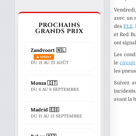
Vendredi
avec un m
PROCHAINS
des
EL2
.
GRANDS PRIX
et Red Bu
ont signa
Zandvoort 🇳🇱
Les condi
🔥 SPRINT
DU 21 AU 23 AOÛT
le
circui
les pneus
Monza 🇮🇹
Suivez av
DU 4 AU 6 SEPTEMBRE
incidents
avant la b
Madrid 🇪🇸
DU 11 AU 13 SEPTEMBRE