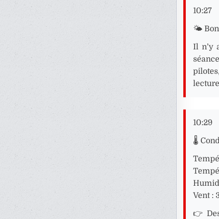
10:27
🌤️ Bo
Il n’y
séance
pilote
lecture
10:29
🌡️ Con
Tempér
Tempér
Humidi
Vent : 
👉 Des