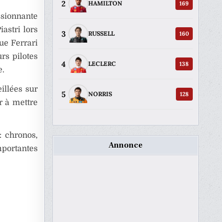
2
169
HAMILTON
sionnante
astri lors
3
160
RUSSELL
ue Ferrari
rs pilotes
4
138
LECLERC
e.
illées sur
5
128
NORRIS
r à mettre
: chronos,
Annonce
mportantes