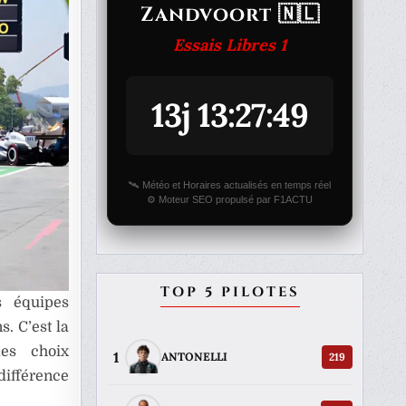
Zandvoort 🇳🇱
Essais Libres 1
13j 13:27:49
🛰️ Météo et Horaires actualisés en temps réel
⚙️ Moteur SEO propulsé par F1ACTU
TOP 5 PILOTES
s équipes
. C’est la
les choix
1
219
ANTONELLI
différence