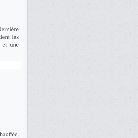
dernière
dent les
 et une
hauffée,