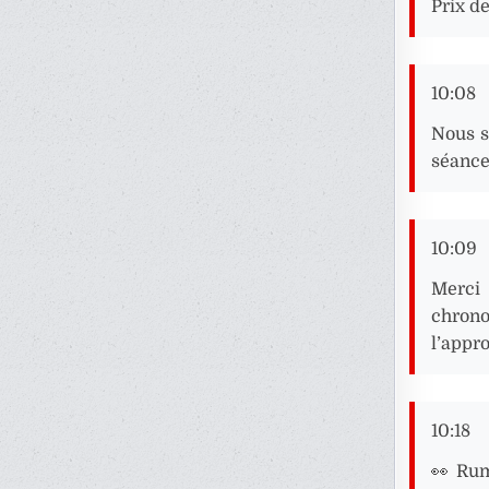
Prix d
10:08
Nous s
séance 
10:09
Merci 
chrono
l’appro
10:18
👀 Rum