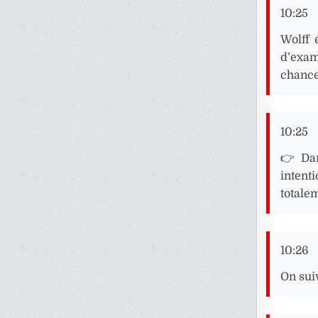
10:25
Wolff 
d’exami
chances
10:25
👉 Dan
intent
totale
10:26
On sui