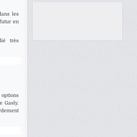
dans les
futur en
ié très
 options
e Gasly.
urdement