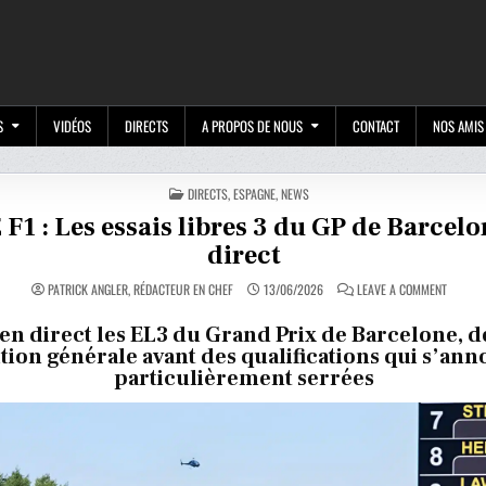
M
S
VIDÉOS
DIRECTS
A PROPOS DE NOUS
CONTACT
NOS AMIS
POSTED
DIRECTS
,
ESPAGNE
,
NEWS
IN
 F1 : Les essais libres 3 du GP de Barcelo
direct
ON
PATRICK ANGLER, RÉDACTEUR EN CHEF
13/06/2026
LEAVE A COMMENT
LIVE
F1
:
 en direct les EL3 du Grand Prix de Barcelone, 
LES
tion générale avant des qualifications qui s’an
ESSAIS
LIBRES
particulièrement serrées
3
DU
GP
DE
BARCEL
EN
DIRECT