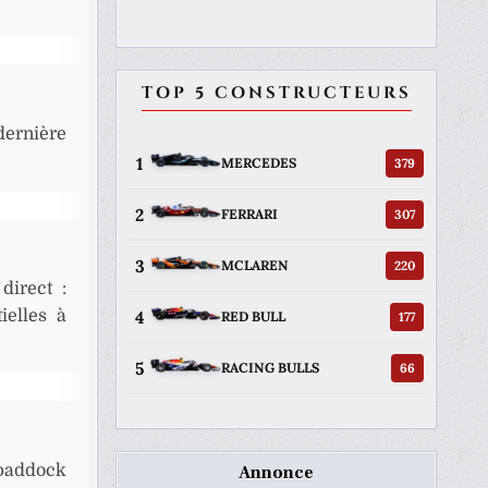
TOP 5 CONSTRUCTEURS
dernière
1
379
MERCEDES
2
307
FERRARI
3
220
MCLAREN
direct :
4
ielles à
177
RED BULL
5
66
RACING BULLS
 paddock
Annonce