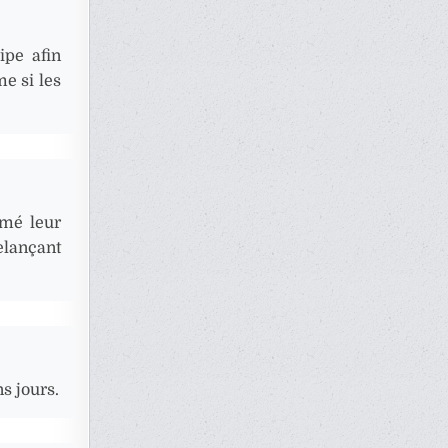
ipe afin
e si les
rmé leur
elançant
s jours.