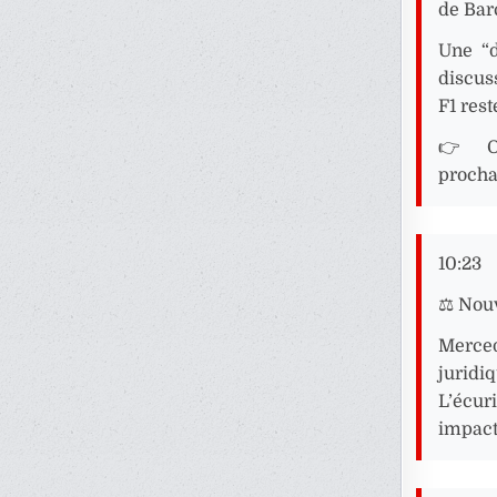
de Bar
Une “d
discus
F1 res
👉 On
procha
10:23
⚖️ Nou
Mercede
juridi
L’écur
impacté