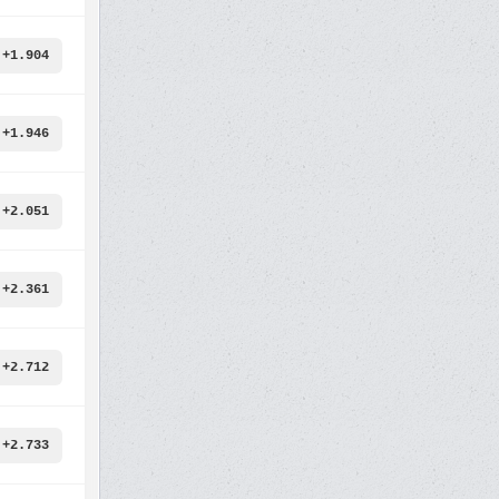
+1.904
+1.946
+2.051
+2.361
+2.712
+2.733