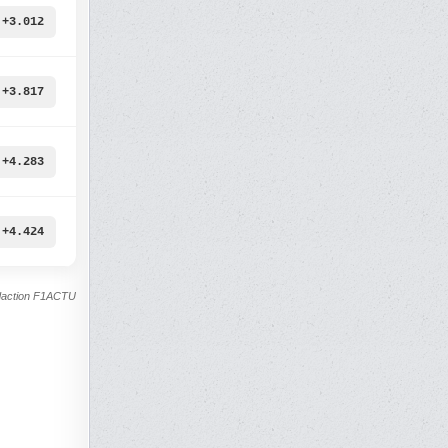
+3.012
+3.817
+4.283
+4.424
rédaction F1ACTU