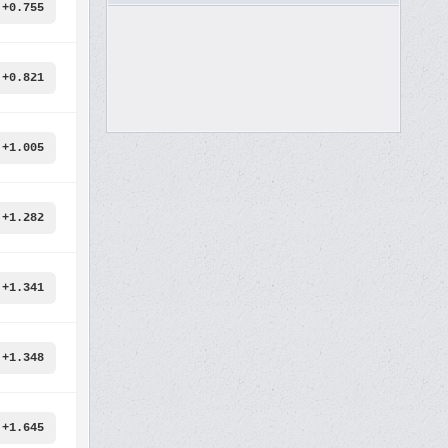
+0.755
+0.821
+1.005
+1.282
+1.341
+1.348
+1.645