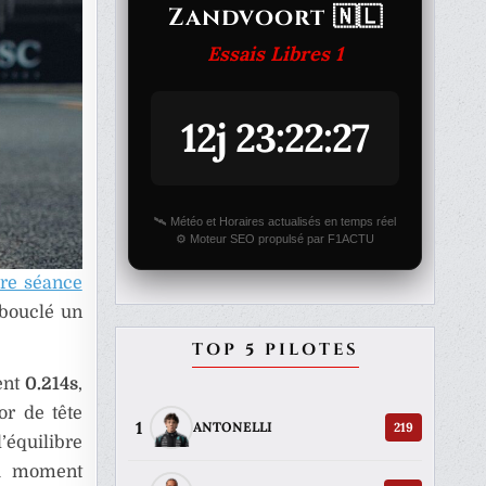
Zandvoort 🇳🇱
Essais Libres 1
12j 23:22:27
🛰️ Météo et Horaires actualisés en temps réel
⚙️ Moteur SEO propulsé par F1ACTU
ère séance
 bouclé un
TOP 5 PILOTES
ent
0.214s
,
or de tête
1
219
ANTONELLI
’équilibre
du moment