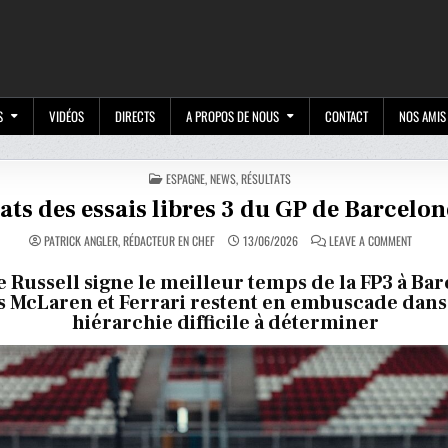
M
S
VIDÉOS
DIRECTS
A PROPOS DE NOUS
CONTACT
NOS AMIS
POSTED
ESPAGNE
,
NEWS
,
RÉSULTATS
IN
ats des essais libres 3 du GP de Barcelon
ON
PATRICK ANGLER, RÉDACTEUR EN CHEF
13/06/2026
LEAVE A COMMENT
RÉSULT
DES
ESSAIS
 Russell signe le meilleur temps de la FP3 à Bar
LIBRES
s McLaren et Ferrari restent en embuscade dan
3
DU
hiérarchie difficile à déterminer
GP
DE
BARCEL
DE
F1