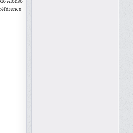
ndo Alonso
référence.