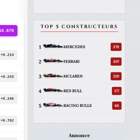
TOP 5 CONSTRUCTEURS
15.679
1
379
MERCEDES
+0.214
2
307
FERRARI
3
220
MCLAREN
+0.243
4
177
RED BULL
+0.246
5
66
RACING BULLS
+0.702
Annonce