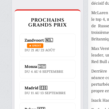
décisif d
McLaren c
PROCHAINS
le top 4,
GRANDS PRIX
de Russe
troisièm
Britanniq
Zandvoort 🇳🇱
🔥 SPRINT
Max Verst
DU 21 AU 23 AOÛT
leader, u
Red Bull a
Monza 🇮🇹
Derrière
DU 4 AU 6 SEPTEMBRE
séance co
perturbé
Madrid 🇪🇸
propre en
DU 11 AU 13 SEPTEMBRE
Isack Had