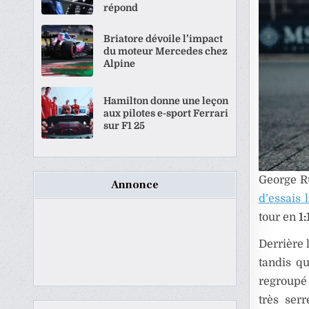
répond
Briatore dévoile l’impact
du moteur Mercedes chez
Alpine
Hamilton donne une leçon
aux pilotes e-sport Ferrari
sur F1 25
George Ru
Annonce
d’essais 
tour en
1:
Derrière 
tandis q
regroupé 
très ser