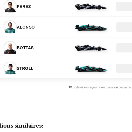
PEREZ
ALONSO
BOTTAS
STROLL
🏁 Édité et mis à jour avec passion par la 
tions similaires: