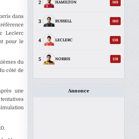
2
169
HAMILTON
orris dans
3
160
RUSSELL
 référence
ec Leclerc
4
138
LECLERC
nt pour le
5
128
NORRIS
ixièmes du
 du côté de
Annonce
après une
tentatives
simulation
10.