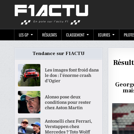
Skip
F1ACTU.CO
to
content
LES GP
RÉSULTATS
CLASSEMENT
ECURIES
PILOTE
Tendance sur F1ACTU
Résult
Les images font froid dans
le dos : l’énorme crash
d’Ogier
George
mai
Alonso pose deux
conditions pour rester
chez Aston Martin
Antonelli chez Ferrari,
Verstappen chez
Mercedes ? Toto Wolff