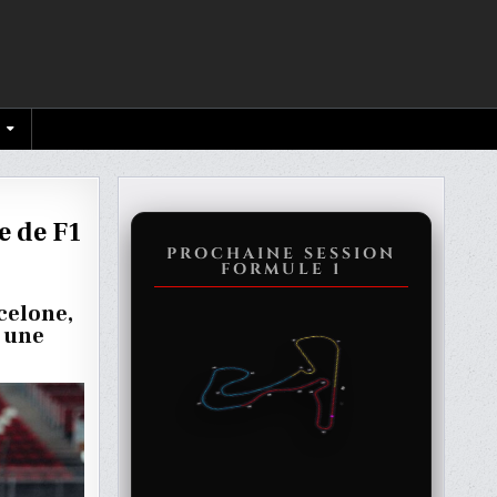
e de F1
PROCHAINE SESSION
FORMULE 1
ATS
celone,
s une
ONE