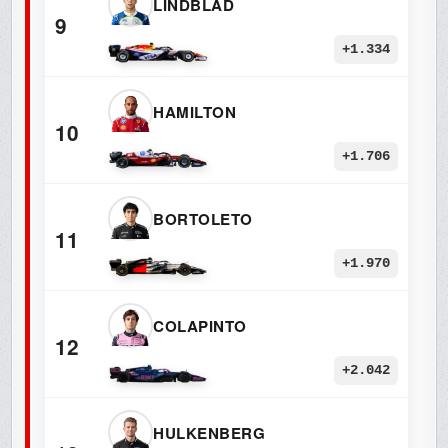
LINDBLAD
9
+1.334
HAMILTON
10
+1.706
BORTOLETO
11
+1.970
COLAPINTO
12
+2.042
HULKENBERG