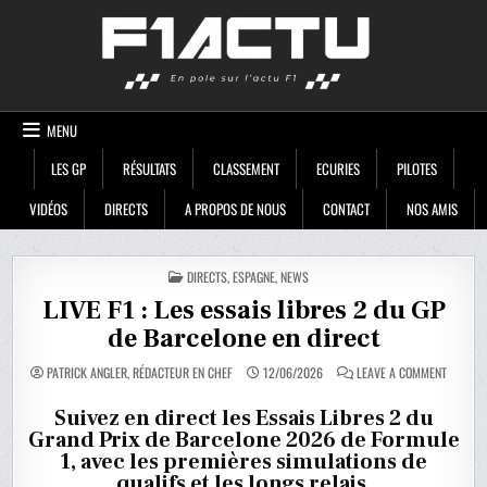
Skip
F1ACTU
to
content
MENU
LES GP
RÉSULTATS
CLASSEMENT
ECURIES
PILOTES
VIDÉOS
DIRECTS
A PROPOS DE NOUS
CONTACT
NOS AMIS
POSTED
DIRECTS
,
ESPAGNE
,
NEWS
IN
LIVE F1 : Les essais libres 2 du GP
de Barcelone en direct
ON
PATRICK ANGLER, RÉDACTEUR EN CHEF
12/06/2026
LEAVE A COMMENT
LIVE
F1
:
Suivez en direct les Essais Libres 2 du
LES
Grand Prix de Barcelone 2026 de Formule
ESSAIS
LIBRES
1, avec les premières simulations de
2
DU
qualifs et les longs relais.