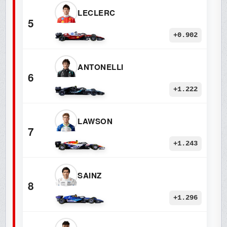
LECLERC
5
+0.902
ANTONELLI
6
+1.222
LAWSON
7
+1.243
SAINZ
8
+1.296