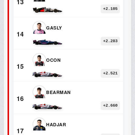
13
+2.105
GASLY
14
+2.283
OCON
15
+2.521
BEARMAN
16
+2.660
HADJAR
17