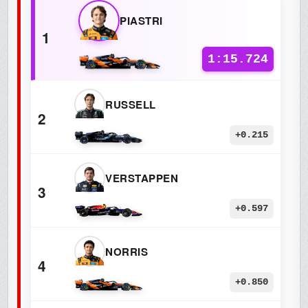
PIASTRI
1
1:15.724
RUSSELL
2
+0.215
VERSTAPPEN
3
+0.597
NORRIS
4
+0.850