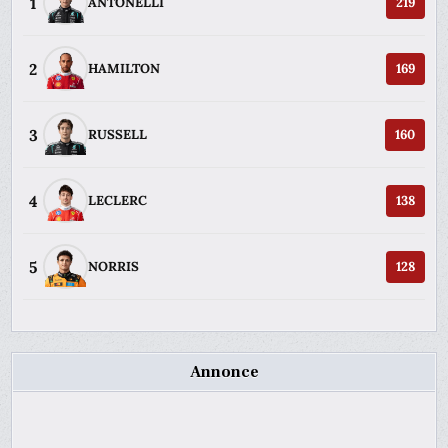
1
ANTONELLI
219
2
HAMILTON
169
3
RUSSELL
160
4
LECLERC
138
5
NORRIS
128
Annonce