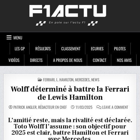
Skip
F1ACTU
to
content
MENU
LES GP
RÉSULTATS
CLASSEMENT
ECURIES
PILOTES
VIDÉOS
DIRECTS
A PROPOS DE NOUS
CONTACT
NOS AMIS
POSTED
FERRARI
,
L. HAMILTON
,
MERCEDES
,
NEWS
IN
Wolff déterminé à battre la Ferrari
de Lewis Hamilton
ON
PATRICK ANGLER, RÉDACTEUR EN CHEF
11/03/2025
LEAVE A COMMENT
WOLFF
DÉTERMI
À
L’amitié reste, mais la rivalité est déclarée.
BATTRE
Toto Wolff l’assume : son objectif pour
LA
FERRARI
2025 est clair, battre Hamilton et Ferrari
DE
LEWIS
avec Mercedes.