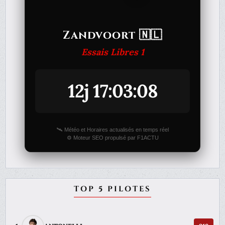
Zandvoort 🇳🇱
Essais Libres 1
12j 17:03:08
🛰️ Météo et Horaires actualisés en temps réel
⚙️ Moteur SEO propulsé par F1ACTU
TOP 5 PILOTES