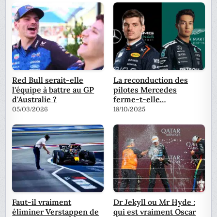
Red Bull serait-elle
La reconduction des
l'équipe à battre au GP
pilotes Mercedes
d'Australie ?
ferme-t-elle…
05/03/2026
18/10/2025
Faut-il vraiment
Dr Jekyll ou Mr Hyde :
éliminer Verstappen de
qui est vraiment Oscar