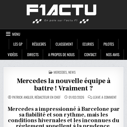
Skip
F1ACTU
to
content
MENU
LES GP
RÉSULTATS
CLASSEMENT
ECURIES
PILOTES
VIDÉOS
DIRECTS
A PROPOS DE NOUS
CONTACT
NOS AMIS
POSTED
MERCEDES
,
NEWS
IN
Mercedes la nouvelle équipe à
battre ! Vraiment ?
ON
PATRICK ANGLER, RÉDACTEUR EN CHEF
01/02/2026
LEAVE A COMMENT
MERCED
LA
NOUVEL
Mercedes a impressionné à Barcelone par
ÉQUIPE
sa fiabilité et son rythme, mais les
À
BATTRE
conditions hivernales et les inconnues du
!
VRAIME
règlement appellent à la prudence.