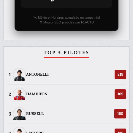
🛰️ Météo et Horaires actualisés en temps réel
⚙️ Moteur SEO propulsé par F1ACTU
TOP 5 PILOTES
1
ANTONELLI
219
2
HAMILTON
169
3
RUSSELL
160