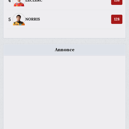
4
LECLERC
138
5
NORRIS
128
Annonce